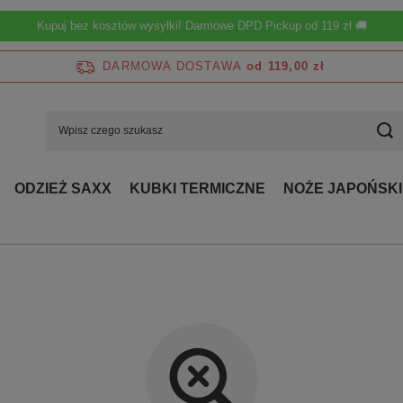
Kupuj bez kosztów wysyłki! Darmowe DPD Pickup od 119 zł 🚚
DARMOWA DOSTAWA
od 119,00 zł
ODZIEŻ SAXX
KUBKI TERMICZNE
NOŻE JAPOŃSKI