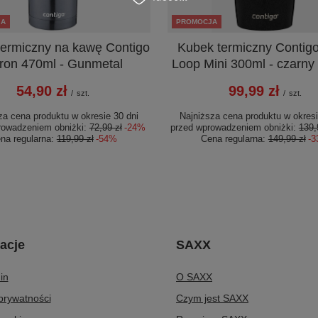
JA
PROMOCJA
termiczny na kawę Contigo
Kubek termiczny Contig
ron 470ml - Gunmetal
Loop Mini 300ml - czarny 
54,90 zł
99,99 zł
/
szt.
/
szt.
za cena produktu w okresie 30 dni
Najniższa cena produktu w okresi
rowadzeniem obniżki:
72,99 zł
-24%
przed wprowadzeniem obniżki:
139,
na regularna:
119,99 zł
-54%
Cena regularna:
149,99 zł
-
acje
SAXX
in
O SAXX
 prywatności
Czym jest SAXX