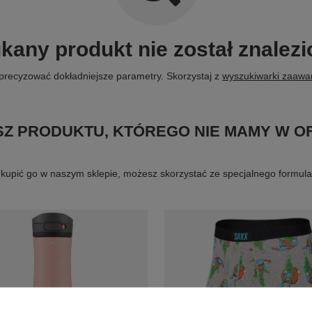
kany produkt nie został znalezi
precyzować dokładniejsze parametry. Skorzystaj z
wyszukiwarki zaaw
Z PRODUKTU, KTÓREGO NIE MAMY W O
byś kupić go w naszym sklepie, możesz skorzystać ze specjalnego formu