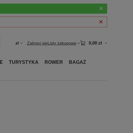
0,00 zł
zł
Zaloguj się
Listy zakupowe
E
TURYSTYKA
ROWER
BAGAŻ