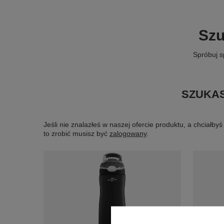
Szu
Spróbuj s
SZUKAS
Jeśli nie znalazłeś w naszej ofercie produktu, a chciał
to zrobić musisz być
zalogowany
.