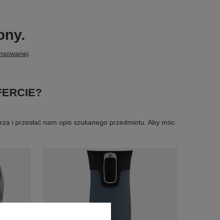
ony.
ansowanej
.
FERCIE?
larza i przesłać nam opis szukanego przedmiotu. Aby móc