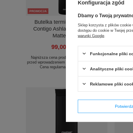
Konfiguracja zgód
PROMOCJA
PROMOC
Dbamy o Twoją prywatn
Butelka termiczna na wodę
But
Sklep korzysta z plików cookie 
Contigo Ashland Chill 590ml
Contig
dostępu do cookie w Twojej prz
Matte Black
warunki Google
.
99,00 zł
/
szt.
Funkcjonalne pliki 
Najniższa cena produktu w okresie 30 dni
Najniżs
przed wprowadzeniem obniżki:
149,99 zł
-34%
przed wpr
Cena regularna:
159,99 zł
-38%
Analityczne pliki coo
Reklamowe pliki coo
Potwier