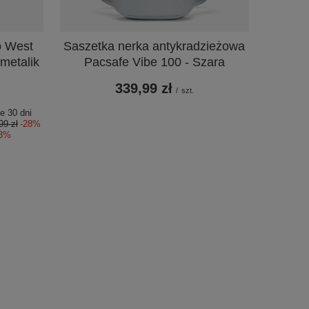
o West
Saszetka nerka antykradzieżowa
metalik
Pacsafe Vibe 100 - Szara
339,99 zł
/
szt.
e 30 dni
99 zł
-28%
33%