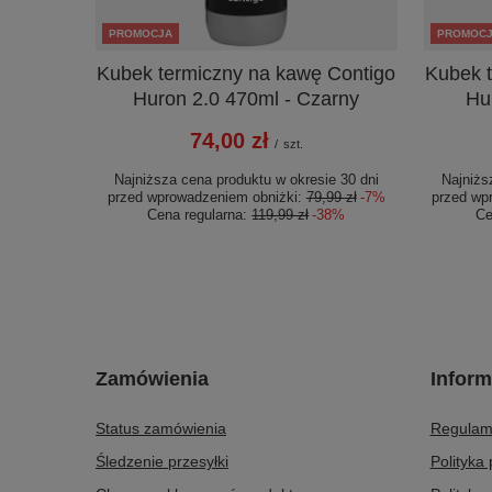
PROMOCJA
PROMOC
Kubek termiczny na kawę Contigo
Kubek 
Huron 2.0 470ml - Czarny
Hu
74,00 zł
/
szt.
Najniższa cena produktu w okresie 30 dni
Najniżs
przed wprowadzeniem obniżki:
79,99 zł
-7%
przed wp
Cena regularna:
119,99 zł
-38%
Ce
Zamówienia
Inform
Status zamówienia
Regulam
Śledzenie przesyłki
Polityka