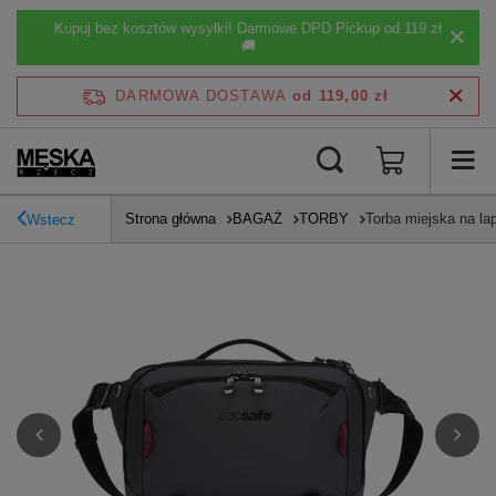
Kupuj bez kosztów wysyłki! Darmowe DPD Pickup od 119 zł
🚚
DARMOWA DOSTAWA
od 119,00 zł
Strona główna
BAGAŻ
TORBY
Torba miejska na l
Wstecz