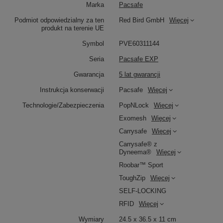
Marka
Pacsafe
Podmiot odpowiedzialny za ten
Red Bird GmbH
Więcej
produkt na terenie UE
Symbol
PVE60311144
Seria
Pacsafe EXP
Gwarancja
5 lat gwarancji
Instrukcja konserwacji
Pacsafe
Więcej
Technologie/Zabezpieczenia
PopNLock
Więcej
Exomesh
Więcej
Carrysafe
Więcej
Carrysafe® z
Dyneema®
Więcej
Roobar™ Sport
ToughZip
Więcej
SELF-LOCKING
RFID
Więcej
Wymiary
24.5 x 36.5 x 11 cm