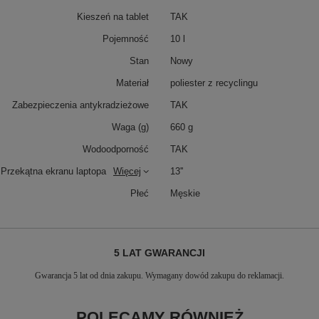
Kieszeń na tablet
TAK
Pojemność
10 l
Stan
Nowy
Materiał
poliester z recyclingu
Zabezpieczenia antykradzieżowe
TAK
Waga (g)
660 g
Wodoodporność
TAK
Przekątna ekranu laptopa
Więcej
13''
Płeć
Męskie
5 LAT GWARANCJI
Gwarancja 5 lat od dnia zakupu. Wymagany dowód zakupu do reklamacji.
POLECAMY RÓWNIEŻ