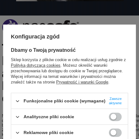
Konfiguracja zgód
Torba miejska na
Dbamy o Twoją prywatność
laptopa
Sklep korzysta z plików cookie w celu realizacji usług zgodnie z
Polityką dotyczącą cookies
. Możesz określić warunki
antykradzieżowa
przechowywania lub dostępu do cookie w Twojej przeglądarce.
Więcej informacji na temat warunków i prywatności można
Pacsafe EXP -
znaleźć także na stronie
Prywatność i warunki Google
.
ciemnoszara
Zawsze
Funkcjonalne pliki cookie (wymagane)
aktywne
Nowość w rodzinie EXP! Wszechstronność to kluczowa cecha dla
Analityczne pliki cookie
doświadczonych podróżników, dlatego ta hybrydowa torba na laptopa może
być noszona zarówno jako torba na ramię, jak i plecak na jedno ramię.
Zaawansowana technologia antykradzieżowa, wbudowana w każdy element
Reklamowe pliki cookie
konstrukcji, zapewnia maksymalne bezpieczeństwo Twoich urządzeń i