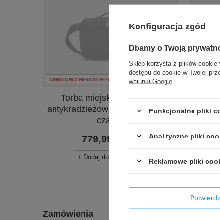
Konfiguracja zgód
Dbamy o Twoją prywatn
Sklep korzysta z plików cookie 
dostępu do cookie w Twojej prz
CHWILOWO NIEDOSTĘPNY
CHWILOW
warunki Google
.
Torba miejska na laptopa
Tor
antykradzieżowa Pacsafe EXP -
antykr
Funkcjonalne pliki 
czarna
Analityczne pliki coo
779,99 zł
/
szt.
+ Dodaj do porównania
Reklamowe pliki coo
Potwier
Zamówienia
Inform