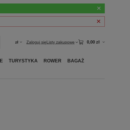
0,00 zł
zł
Zaloguj się
Listy zakupowe
E
TURYSTYKA
ROWER
BAGAŻ