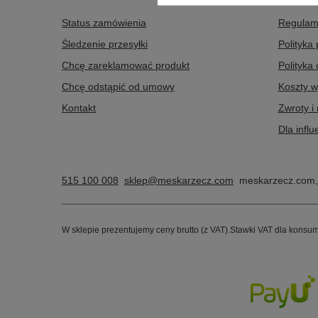
Status zamówienia
Regulam
Śledzenie przesyłki
Polityka
Chcę zareklamować produkt
Polityka
Chcę odstąpić od umowy
Koszty w
Kontakt
Zwroty i
Dla infl
515 100 008
sklep@meskarzecz.com
meskarzecz.com
W sklepie prezentujemy ceny brutto (z VAT).
Stawki VAT dla konsum