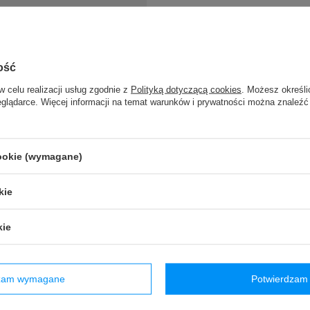
ość
w celu realizacji usług zgodnie z
Polityką dotyczącą cookies
. Możesz określi
eglądarce. Więcej informacji na temat warunków i prywatności można znaleźć
O NIEDOSTĘPNY
ba miejska na laptopa
adzieżowa Pacsafe EXP -
cookie (wymagane)
ciemnoszara
kie
779,99 zł
/
szt.
+ Dodaj do porównania
kie
dzam wymagane
Potwierdzam 
acje
SAXX