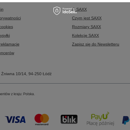
in
O SAXX
 prywatności
Czym jest SAXX
 cookies
Rozmiary SAXX
ysyłki
Kolekcje SAXX
 reklamacje
Zapisz się do Newsletteru
uencerów
,
Żniwna 10/14
,
94-250
Łódź
entów z kraju:
Polska
.