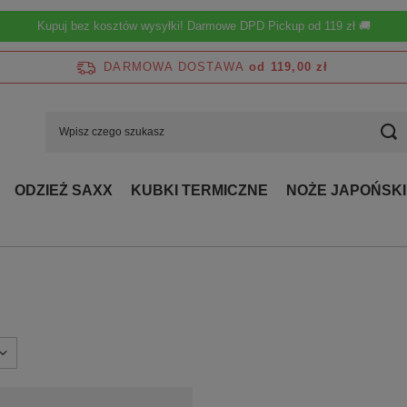
Kupuj bez kosztów wysyłki! Darmowe DPD Pickup od 119 zł 🚚
DARMOWA DOSTAWA
od 119,00 zł
ODZIEŻ SAXX
KUBKI TERMICZNE
NOŻE JAPOŃSKI