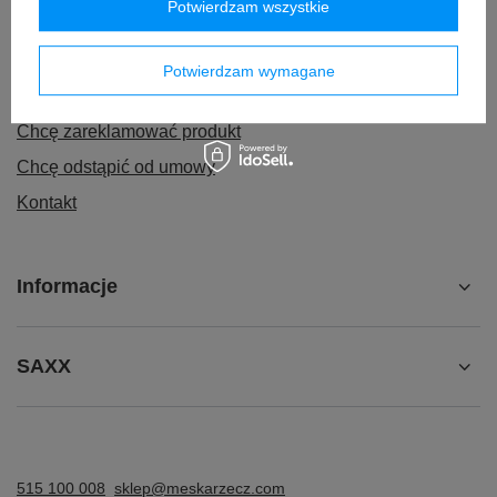
Zamówienia
Potwierdzam wszystkie
Status zamówienia
Potwierdzam wymagane
Śledzenie przesyłki
Chcę zareklamować produkt
Chcę odstąpić od umowy
Kontakt
Informacje
SAXX
515 100 008
sklep@meskarzecz.com