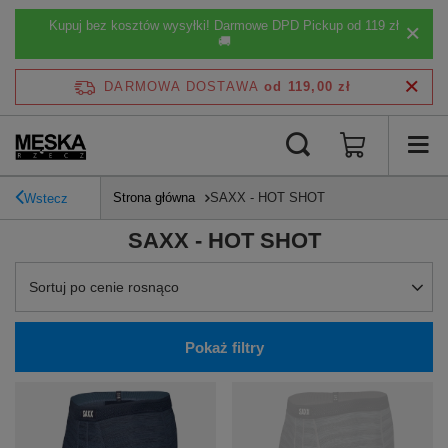
Kupuj bez kosztów wysyłki! Darmowe DPD Pickup od 119 zł
🚚
DARMOWA DOSTAWA
od 119,00 zł
Strona główna
SAXX - HOT SHOT
Wstecz
SAXX - HOT SHOT
Zmień sortowanie
Sortuj po cenie rosnąco
Pokaż filtry