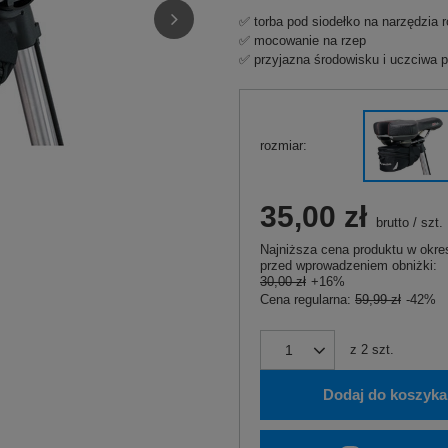
✅ torba pod siodełko na narzędzia r
✅ mocowanie na rzep
✅ przyjazna środowisku i uczciwa p
rozmiar
35,00 zł
brutto
/
szt.
Najniższa cena produktu w okres
przed wprowadzeniem obniżki:
30,00 zł
+16%
Cena regularna:
59,99 zł
-42%
z
2
szt.
Dodaj do koszyka