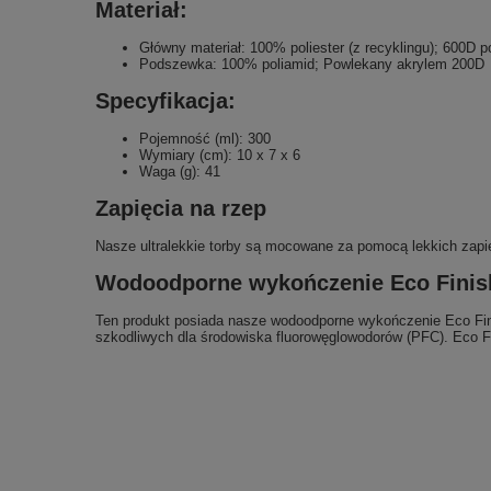
Materiał:
Główny materiał: 100% poliester (z recyklingu); 600D 
Podszewka: 100% poliamid; Powlekany akrylem 200D
Specyfikacja:
Pojemność (ml): 300
Wymiary (cm): 10 x 7 x 6
Waga (g): 41
Zapięcia na rzep
Nasze ultralekkie torby są mocowane za pomocą lekkich zapię
Wodoodporne wykończenie Eco Finis
Ten produkt posiada nasze wodoodporne wykończenie Eco Fini
szkodliwych dla środowiska fluorowęglowodorów (PFC). Eco 