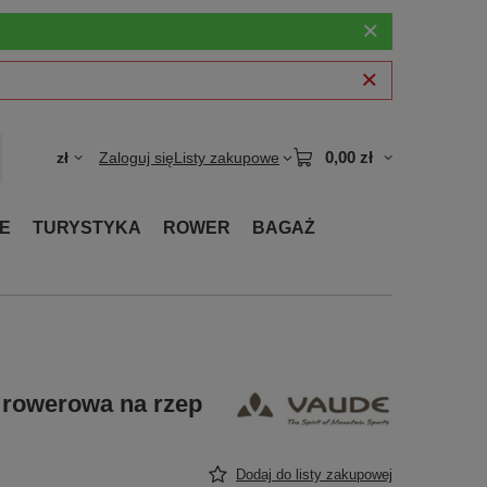
0,00 zł
zł
Zaloguj się
Listy zakupowe
E
TURYSTYKA
ROWER
BAGAŻ
 rowerowa na rzep
Dodaj do listy zakupowej