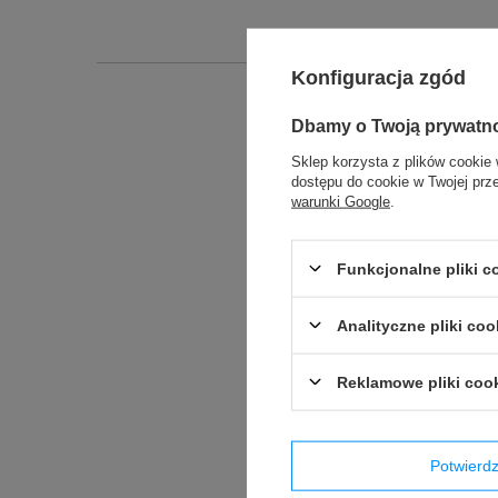
Konfiguracja zgód
Dbamy o Twoją prywatn
Podmiot odpowied
Sklep korzysta z plików cookie 
dostępu do cookie w Twojej prz
warunki Google
.
Produkt wprowadzony do obr
Funkcjonalne pliki 
Analityczne pliki coo
Reklamowe pliki coo
Potwier