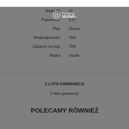
Wymiary (cm)
10 x 7 x 6
Waga (g)
41
Pojemność
0,3 l
Płeć
Unisex
Wodoodporność
TAK
Zapięcie na rzep
TAK
Marka
Vaude
2 LATA GWARANCJI
2 lata gwarancji
POLECAMY RÓWNIEŻ