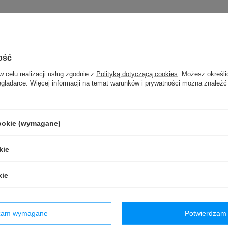
Marka
VAUDE
ość
zialny za ten produkt na terenie UE
Red Bird GmbH
Więcej
w celu realizacji usług zgodnie z
Polityką dotyczącą cookies
. Możesz określi
Symbol
VBI110990100
eglądarce. Więcej informacji na temat warunków i prywatności można znaleźć
Seria
VAUDE - Travel-City (Bike)
Gwarancja
2 lata gwarancji
otu na terenie UE przed 13.12.2024
TAK
cookie (wymagane)
Kolor
Czarny
kie
rozmiar
S
kie
Video
VIDEO(_0MSc-FZTMI)
Plamoodporność
TAK
dzam wymagane
Potwierdzam 
Eco Finish
TAK