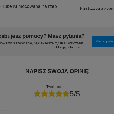
 Tube M mocowana na rzep -
Najniższa cena produk
zebujesz pomocy? Masz pytania?
Zadaj pyta
powiemy niezwłocznie, najciekawsze pytania i odpowiedzi
publikując dla innych.
NAPISZ SWOJĄ OPINIĘ
Twoja ocena:
5/5
inii