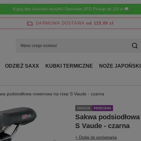
Kupuj bez kosztów wysyłki! Darmowe DPD Pickup od 119 zł 🚚
DARMOWA DOSTAWA
od 119,00 zł
ODZIEŻ SAXX
KUBKI TERMICZNE
NOŻE JAPOŃSKI
wa podsiodłowa rowerowa na rzep S Vaude - czarna
OKAZJA
PRZECENA
Sakwa podsiodłowa
S Vaude - czarna
+ Dodaj do porównania