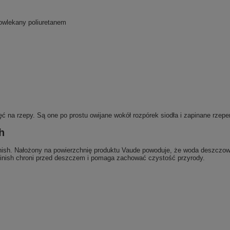
powlekany poliuretanem
ć na rzepy. Są one po prostu owijane wokół rozpórek siodła i zapinane rzep
h
sh. Nałożony na powierzchnię produktu Vaude powoduje, że woda deszczowa 
Finish chroni przed deszczem i pomaga zachować czystość przyrody.