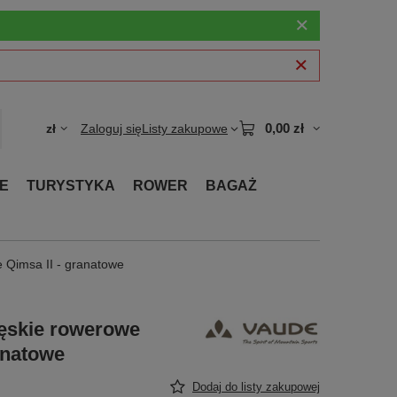
0,00 zł
zł
Zaloguj się
Listy zakupowe
E
TURYSTYKA
ROWER
BAGAŻ
 Qimsa II - granatowe
męskie rowerowe
anatowe
Dodaj do listy zakupowej