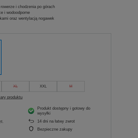
 rowerze i chodzenia po górach
ce i wodoodporne
kami oraz wentylacją nogawek
XL
XXL
M
ary produktu
Produkt dostępny i gotowy do
wysyłki
14
dni na łatwy zwrot
zt.
Bezpieczne zakupy