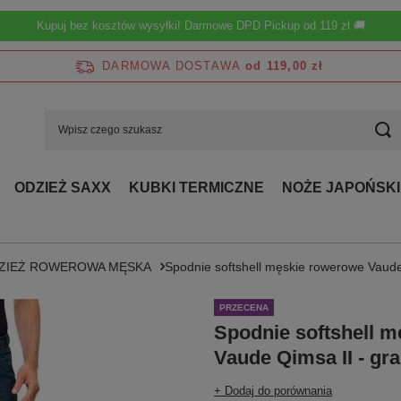
Kupuj bez kosztów wysyłki! Darmowe DPD Pickup od 119 zł 🚚
DARMOWA DOSTAWA
od 119,00 zł
ODZIEŻ SAXX
KUBKI TERMICZNE
NOŻE JAPOŃSKI
ZIEŻ ROWEROWA MĘSKA
Spodnie softshell męskie rowerowe Vaude
PRZECENA
Spodnie softshell 
Vaude Qimsa II - gr
+ Dodaj do porównania