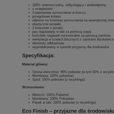
100% wiatroszczelny, oddychający i wodoodporny
z ociepleniem
2-warstwowe wzmocnienie w kroczu
przegubowe kolana
odporne na ścieranie wzmocnienia na wewnętrznej stron
elastyczne wstawki
2 kieszenie z przodu
pas regulowany w talii za pomocą rzepa
końcówki nogawek rozszerzalne za pomocą zamków
wentylacja w szwach bocznych z zamkami błyskawicz
elementy odblaskowe
wyprodukowany w sposób przyjazny dla środowiska
Specyfikacja:
Materiał główny:
Strona wierzchnia: 90% poliester (w tym 50% z recykli
Membrana: 100% poliuretan
Spód: 100% poliester (z recyklingu)
Wzmocnienie:
Wierzch: 100% Poliamid
Membrana: 100% Poliuretan
Pasek w talii: 100% poliester (z recyklingu)
Eco Finish – przyjazne dla środowis