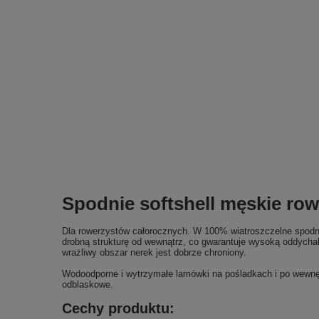
Spodnie softshell męskie ro
Dla rowerzystów całorocznych. W 100% wiatroszczelne spodnie
drobną strukturę od wewnątrz, co gwarantuje wysoką oddychaln
wrażliwy obszar nerek jest dobrze chroniony.
Wodoodporne i wytrzymałe lamówki na pośladkach i po wewnętr
odblaskowe.
Cechy produktu: