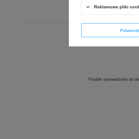
Reklamowe pliki coo
Potwier
Podmiot odpowied
Produkt wprowadzony do obr