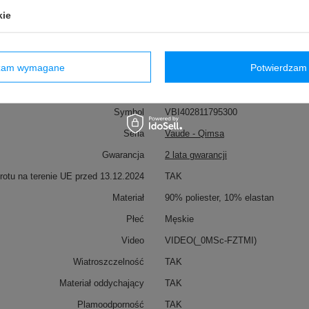
kie
dzam wymagane
Potwierdzam 
Marka
VAUDE
zialny za ten produkt na terenie UE
Red Bird GmbH
Więcej
Symbol
VBI402811795300
Seria
Vaude - Qimsa
Gwarancja
2 lata gwarancji
otu na terenie UE przed 13.12.2024
TAK
Materiał
90% poliester, 10% elastan
Płeć
Męskie
Video
VIDEO(_0MSc-FZTMI)
Wiatroszczelność
TAK
Materiał oddychający
TAK
Plamoodporność
TAK