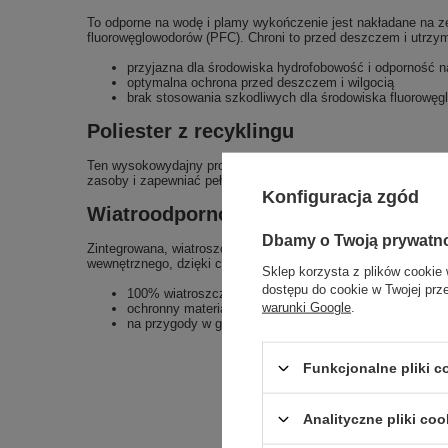
To odporne na wodę i plamy wykończenie jest nakładane na ze
fluorowęglowodorów (PFC). Chroni to przed deszczem i utrzymu
przyjazna dla środowiska hydrofobowość i odporność 
optymalna ochrona przed deszczem i wilgocią
brak stosowania szkodliwych dla środowiska fluorowę
Poliester z recyklingu
Ten wysokowydajny produkt zawiera poliester z recyklingu. 
zasoby i zapewniać pełną funkcjonalność.
Konfiguracja zgód
Wiatroodporność 100%
Dbamy o Twoją prywatn
Zintegrowana, wiatroszczelna membrana zapewnia, że ​​Twój pr
wewnętrznego, dzięki czemu będziesz dobrze przygotowany na 
Sklep korzysta z plików cookie 
dostępu do cookie w Twojej prz
100% wiatroszczelny ze zintegrowaną membraną
warunki Google
.
ochronny materiał zewnętrzny i ciepły materiał wewnęt
na przygody w górach i sporty rowerowe w chłodne i wie
Funkcjonalne pliki 
Analityczne pliki coo