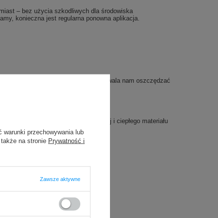
miast – bez użycia szkodliwych dla środowiska
amy, konieczna jest regularna ponowna aplikacja.
adzany do procesu produkcyjnego, co pozwala nam oszczędzać
a się z ochronnej tkaniny zewnętrznej i ciepłego materiału
odę.
ć warunki przechowywania lub
 także na stronie
Prywatność i
Zawsze aktywne