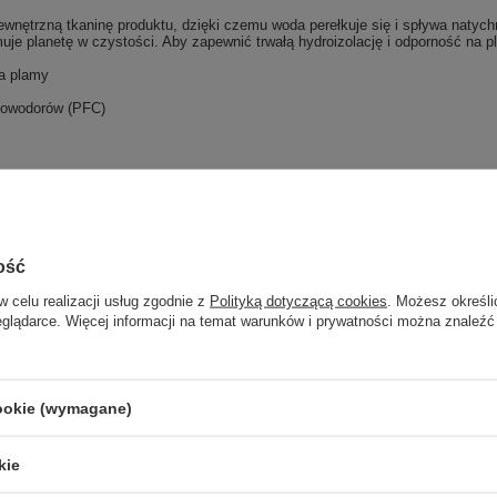
wnętrzną tkaninę produktu, dzięki czemu woda perełkuje się i spływa natych
je planetę w czystości. Aby zapewnić trwałą hydroizolację i odporność na pl
na plamy
glowodorów (PFC)
Nadmiar materiałów z produkcji poliestru jest gromadzony i ponownie wprow
ość
odukt Vaude jest w 100% wiatroodporny. Jego konstrukcja typu sandwich skład
przygody w górach lub wycieczki rowerowe, nawet w chłodną, ​​wietrzną pog
w celu realizacji usług zgodnie z
Polityką dotyczącą cookies
. Możesz określi
eglądarce. Więcej informacji na temat warunków i prywatności można znaleźć
rzny
trzne dni
cookie (wymagane)
kie