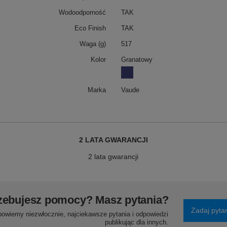
Wodoodporność
TAK
Eco Finish
TAK
Waga (g)
517
Kolor
Granatowy
Marka
Vaude
2 LATA GWARANCJI
2 lata gwarancji
zebujesz pomocy? Masz pytania?
Zadaj pyta
powiemy niezwłocznie, najciekawsze pytania i odpowiedzi
publikując dla innych.