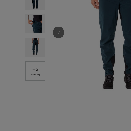
+
3
więcej