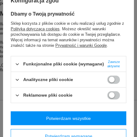
Konfiguracja zgód
pełną funkcjonalność.
Membrana Ceplex Green
Dbamy o Twoją prywatność
Sklep korzysta z plików cookie w celu realizacji usług zgodnie z
Wysokiej jakości membrana „Ceplex Green” opracowana przez Vaude jest
wodoodporna, wysoce oddychająca i wiatroszczelna. Może wytrzymać słup
Polityką dotyczącą cookies
. Możesz określić warunki
wody co najmniej 10 000 milimetrów.
przechowywania lub dostępu do cookie w Twojej przeglądarce.
Więcej informacji na temat warunków i prywatności można
W przypadku naszej zielonej membrany zamiast surowców na bazie ropy
znaleźć także na stronie
Prywatność i warunki Google
.
naftowej używamy co najmniej 25% materiałów pochodzących z recyklingu
lub materiałów pochodzenia biologicznego. To znacznie zmniejsza zużycie
energii i zasobów.
Zawsze
Funkcjonalne pliki cookie (wymagane)
„Ceplex Green” jest w 100% wolny od szkodliwych dla środowiska
aktywne
fluorowęglowodorów i PTFE (politetrafluoroetylenu).
Analityczne pliki cookie
Reklamowe pliki cookie
Marka
VAUDE
Podmiot odpowiedzialny za ten
Red Bird GmbH
Więcej
Potwierdzam wszystkie
produkt na terenie UE
Seria
Vaude - Cyclist
Potwierdzam wymagane