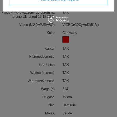
Gwarancja
2 lata gwarancji
Produkt wprowadzony do obrotu na
TAK
terenie UE przed 13.12.2024
Video (UlS9wPJRwBQ)
VIDEO(G0CyAoDk51M)
Kolor
Czerwony
Kaptur
TAK
Plamoodporność
TAK
Eco Finish
TAK
Wodoodporność
TAK
Wiatroszczelność
TAK
Waga (g)
314
Długość
79 cm
Płeć
Damskie
Marka
Vaude