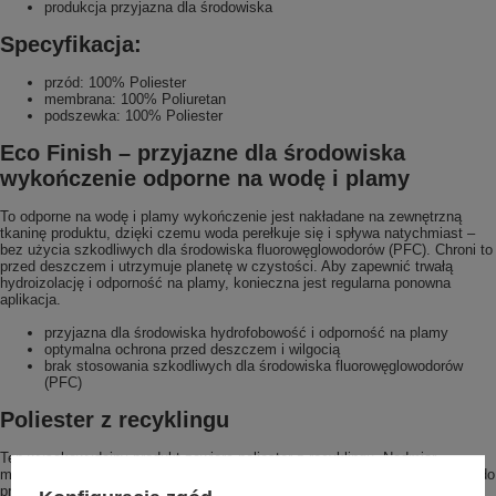
produkcja przyjazna dla środowiska
Specyfikacja:
przód: 100% Poliester
membrana: 100% Poliuretan
podszewka: 100% Poliester
Eco Finish – przyjazne dla środowiska
wykończenie odporne na wodę i plamy
To odporne na wodę i plamy wykończenie jest nakładane na zewnętrzną
tkaninę produktu, dzięki czemu woda perełkuje się i spływa natychmiast –
bez użycia szkodliwych dla środowiska fluorowęglowodorów (PFC). Chroni to
przed deszczem i utrzymuje planetę w czystości. Aby zapewnić trwałą
hydroizolację i odporność na plamy, konieczna jest regularna ponowna
aplikacja.
przyjazna dla środowiska hydrofobowość i odporność na plamy
optymalna ochrona przed deszczem i wilgocią
brak stosowania szkodliwych dla środowiska fluorowęglowodorów
(PFC)
Poliester z recyklingu
Ten wysokowydajny produkt zawiera poliester z recyklingu. Nadmiar
materiałów z produkcji poliestru jest gromadzony i ponownie wprowadzany do
procesu produkcyjnego, co pozwala nam oszczędzać zasoby i zapewniać