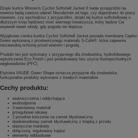
Dzięki kurtce Women's Cyclist Softshell Jacket II twoje przejażdżki na
rowerze będą zawsze udane! Niezależnie od tego, czy dojeżdżasz do pracy
rowerem, czy wychodzisz z przyjaciółmi, dzięki tej kurtce softshellowej o
dłuższym kroju będziesz mieć wiernego towarzysza, który będzie Cię
wspierał nawet wtedy, gdy pogoda nie dopisze.
Wyjątkowo cienka kurtka Cyclist Softshell Jacket posiada membranę Ceplex
Green wykonaną z przetworzonego materiału S-Café®, która zapewnia
niezawodną ochronę przed wiatrem i pogodą.
Produkt ten jest wykonany z przyjaznego dla środowiska, hydrofobowego
wykończenia Eco Finish i jest produkowany bez użycia fluoropochodnych
węglowodorów (PFC).
Etykieta VAUDE Green Shape oznacza przyjazne dla środowiska,
funkcjonalne produkty wykonane z trwałych materiałów.
Cechy produktu:
wiatroszczelna i oddychająca
wodoodporna
3-warstwowy materiał
przegubowe rękawy
2 przednie kieszenie na zamek błyskawiczny
dwukierunkowy zamek błyskawiczny z klapką z przodu
elastyczne mankiety
dołączony, regulowany kaptur
elementy odblaskowe