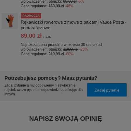
wprowadzeniem obniżki:
95,00 zł
-6%
Cena regularna:
169,99 zł
-48%
PROMOCJA
Rękawiczki rowerowe zimowe z palcami Vaude Posta -
pomarańczowe
89,00 zł
/
szt.
Najniższa cena produktu w okresie 30 dni przed
wprowadzeniem obniżki:
119,99 zł
-25%
Cena regularna:
219,99 zł
-60%
Potrzebujesz pomocy? Masz pytania?
Zadaj pytanie a my odpowiemy niezwłocznie,
Zadaj pytanie
najciekawsze pytania i odpowiedzi publikując dla
innych.
NAPISZ SWOJĄ OPINIĘ