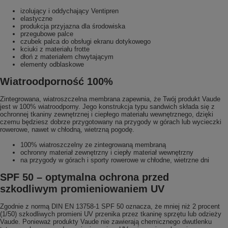
izolujący i oddychający Ventipren
elastyczne
produkcja przyjazna dla środowiska
przegubowe palce
czubek palca do obsługi ekranu dotykowego
kciuki z materiału frotte
dłoń z materiałem chwytającym
elementy odblaskowe
Wiatroodporność 100%
Zintegrowana, wiatroszczelna membrana zapewnia, że ​​Twój produkt Vaude
jest w 100% wiatroodporny. Jego konstrukcja typu sandwich składa się z
ochronnej tkaniny zewnętrznej i ciepłego materiału wewnętrznego, dzięki
czemu będziesz dobrze przygotowany na przygody w górach lub wycieczki
rowerowe, nawet w chłodną, ​​wietrzną pogodę.
100% wiatroszczelny ze zintegrowaną membraną
ochronny materiał zewnętrzny i ciepły materiał wewnętrzny
na przygody w górach i sporty rowerowe w chłodne, wietrzne dni
SPF 50 – optymalna ochrona przed
szkodliwym promieniowaniem UV
Zgodnie z normą DIN EN 13758-1 SPF 50 oznacza, że ​​mniej niż 2 procent
(1/50) szkodliwych promieni UV przenika przez tkaninę sprzętu lub odzieży
Vaude. Ponieważ produkty Vaude nie zawierają chemicznego dwutlenku