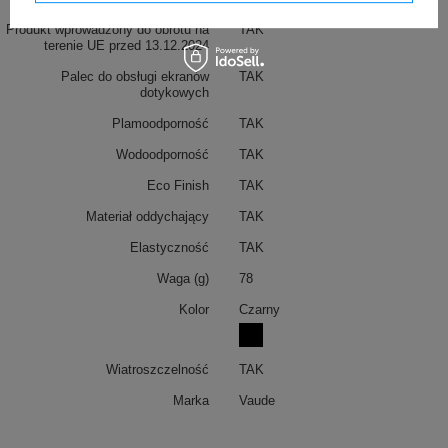
Produkt wprowadzony do obrotu na
TAK
terenie UE przed 13.12.2024
Palec do obsługi ekranów
TAK
dotykowych
Plamoodporność
TAK
Wodoodporność
TAK
Eco Finish
TAK
Materiał oddychający
TAK
Elastyczność
TAK
Waga (g)
78
Kolor
Czarny
Wiatroszczelność
TAK
Marka
Vaude