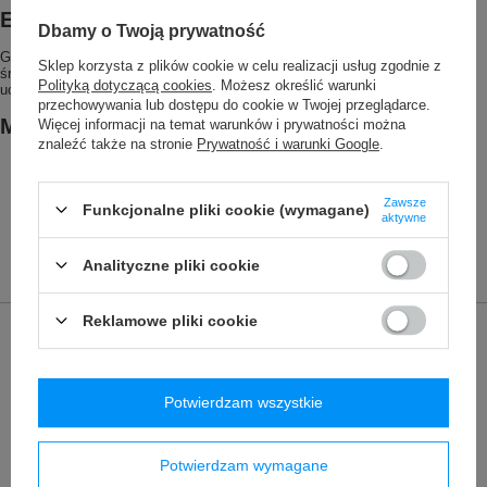
Etykieta Green Shape
Dbamy o Twoją prywatność
Green Shape to Twoja gwarancja Vaude na produkty przyjazne dla
Sklep korzysta z plików cookie w celu realizacji usług zgodnie z
środowiska – wykonane z trwałych materiałów, z oszczędną produkcją i w
Polityką dotyczącą cookies
. Możesz określić warunki
uczciwych zakładach produkcyjnych.
przechowywania lub dostępu do cookie w Twojej przeglądarce.
Materiał
Więcej informacji na temat warunków i prywatności można
znaleźć także na stronie
Prywatność i warunki Google
.
Wierzch: 100% poliamid
Podkład: 100% poliamid
Część wewnętrzna: 100% Elastodien
Zawsze
Funkcjonalne pliki cookie (wymagane)
aktywne
Analityczne pliki cookie
Reklamowe pliki cookie
Marka
VAUDE
Podmiot odpowiedzialny za ten
Red Bird GmbH
Więcej
produkt na terenie UE
Potwierdzam wszystkie
Symbol
4073601
Seria
Vaude - Chronos
Potwierdzam wymagane
Gwarancja
2 lata gwarancji