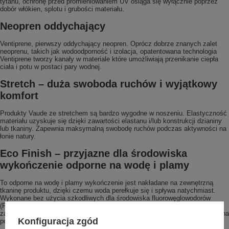
tytanu, ochronę przed promieniowaniem UV osiąga się wyłącznie poprzez
dobór włókien, splotu i grubości materiału.
Neopren oddychający
Ventiprene, pierwszy oddychający neopren. Oprócz dobrze znanych zalet
neoprenu, takich jak wodoodporność i izolacja, opatentowana technologia
Ventiprene tworzy kanały w materiale które umożliwiają przenikanie ciepła
ciała i potu w postaci pary wodnej.
Stretch – duża swoboda ruchów i wyjątkowy
komfort
Produkty Vaude ze stretchem są bardzo wygodne w noszeniu. Elastyczność
materiału uzyskuje się dzięki zawartości elastanu i/lub konstrukcji dzianiny
lub tkaniny. Zapewnia maksymalną swobodę ruchów podczas aktywności na
łonie natury.
Eco Finish – przyjazne dla środowiska
wykończenie odporne na wodę i plamy
To odporne na wodę i plamy wykończenie jest nakładane na zewnętrzną
tkaninę produktu, dzięki czemu woda perełkuje się i spływa natychmiast.
Wykonane bez użycia szkodliwych dla środowiska fluorowęglowodorów
(PFC). Chroni to przed deszczem i utrzymuje planetę w czystości. Aby
zapewnić trwałą hydroizolację i odporność na plamy, konieczna jest regularna
Konfiguracja zgód
ponowna aplikacja.