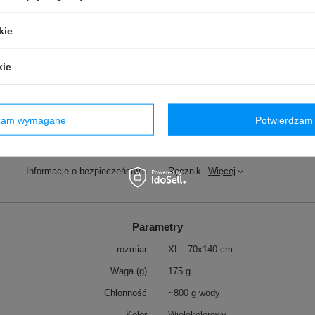
kie
Marka
Dr.Bacty
kie
zialny za ten produkt na terenie UE
Red Bird Sp. z o.o.
Więcej
Symbol
DRT-XL-RIVER
dzam wymagane
Potwierdzam 
Gwarancja
24 miesiące gwarancji
otu na terenie UE przed 13.12.2024
TAK
Informacje o bezpieczeństwie
Ręcznik
Więcej
Parametry
rozmiar
XL - 70x140 cm
Waga (g)
175 g
Chłonność
~800 g wody
Kolor
Wielokolorowy