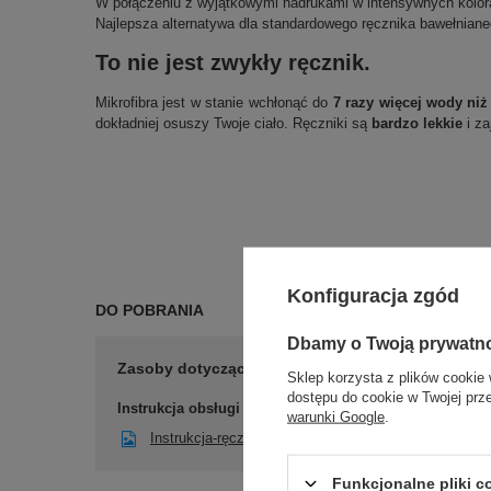
W połączeniu z wyjątkowymi nadrukami w intensywnych kolorach
Najlepsza alternatywa dla standardowego ręcznika bawełniane
To nie jest zwykły ręcznik.
Mikrofibra jest w stanie wchłonąć do
7 razy więcej wody ni
dokładniej osuszy Twoje ciało. Ręczniki są
bardzo lekkie
i z
Konfiguracja zgód
DO POBRANIA
Dbamy o Twoją prywatn
Zasoby dotyczące bezpieczeństwa i produktów
Sklep korzysta z plików cookie 
dostępu do cookie w Twojej prz
Instrukcja obsługi
warunki Google
.
Instrukcja-ręcznik-Dr.Bacty
Funkcjonalne pliki 