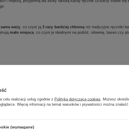
 i miękką, przyjemną dla skóry fakturą każdy ręcznik Dr.Bacty stanie się k
go.
ż sama waży
, co czyni ją
3 razy bardziej chłonną
niż tradycyjne ręczniki ba
ajmują
mało miejsca
, co czyni je idealnymi na podróż, siłownię, basen czy pl
ość
w celu realizacji usług zgodnie z
Polityką dotyczącą cookies
. Możesz określi
eglądarce. Więcej informacji na temat warunków i prywatności można znaleźć
cookie (wymagane)