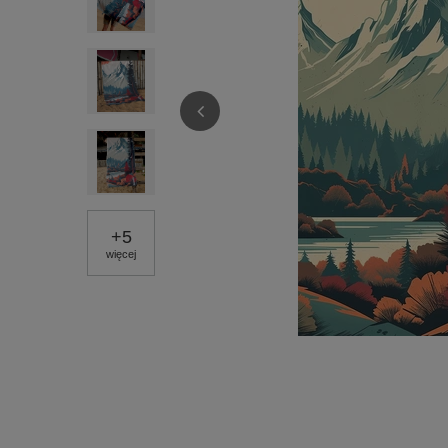
+
5
więcej