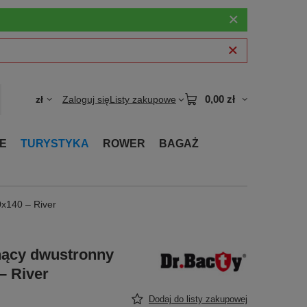
0,00 zł
zł
Zaloguj się
Listy zakupowe
E
TURYSTYKA
ROWER
BAGAŻ
x140 – River
nący dwustronny
– River
Dodaj do listy zakupowej