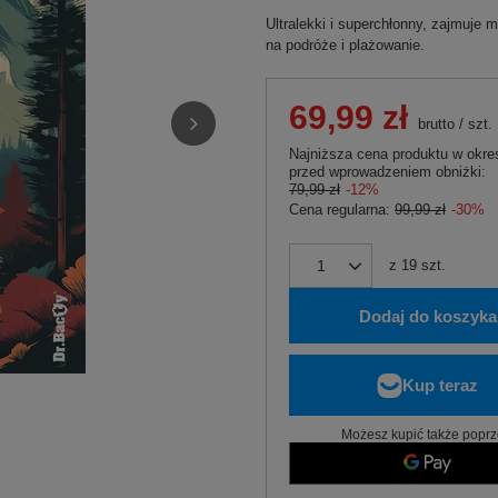
Ultralekki i superchłonny, zajmuje m
na podróże i plażowanie.
69,99 zł
brutto
/
szt.
Najniższa cena produktu w okres
przed wprowadzeniem obniżki:
79,99 zł
-12%
Cena regularna:
99,99 zł
-30%
z
19
szt.
Dodaj do koszyka
Możesz kupić także poprz