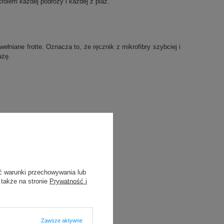
rólem każdej podróży i każdej z plaż.
wełniane frotte. Oznacza to, że ręcznik z mikrofibry szybciej i
ażę.
ć warunki przechowywania lub
 także na stronie
Prywatność i
Zawsze aktywne