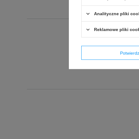
Analityczne pliki coo
Reklamowe pliki coo
Podmiot odpowied
Potwier
Produkt wprowadzony do obr