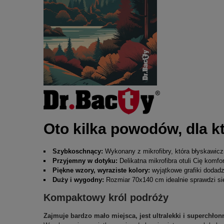
Oto kilka powodów, dla k
Szybkoschnący:
Wykonany z mikrofibry, która błyskawiczn
Przyjemny w dotyku:
Delikatna mikrofibra otuli Cię komf
Piękne wzory, wyraziste kolory:
wyjątkowe grafiki dodad
Duży i wygodny:
Rozmiar 70x140 cm idealnie sprawdzi się 
Kompaktowy król podróży
Zajmuje bardzo mało miejsca, jest ultralekki i superchłon