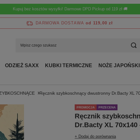
Kupuj bez kosztów wysyłki! Darmowe DPD Pickup od 119 zł 🚚
DARMOWA DOSTAWA
od 119,00 zł
ODZIEŻ SAXX
KUBKI TERMICZNE
NOŻE JAPOŃSKI
SZYBKOSCHNĄCE
Ręcznik szybkoschnący dwustronny Dr.Bacty XL 70
PROMOCJA
PRZECENA
Ręcznik szybkosch
Dr.Bacty XL 70x140 
+ Dodaj do porównania