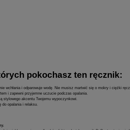
tórych pokochasz ten ręcznik:
ie wchłania i odparowuje wodę. Nie musisz martwić się o mokry i ciężki ręcz
ortem i zapewni przyjemne uczucie podczas opalania.
zą stylowego akcentu Twojemu wypoczynkowi.
do opalania i relaksu.
ny.