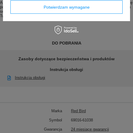
A to nie koniec! Wyprofilowanie pod łuki ramion minimalizuje przesuwanie się
poduszki, zapewniając stabilność i komfort na najwyższym poziomie. Niech
Potwierdzam wymagane
sen stanie się nowoczesnym doświadczeniem, a nasza poduszka będzie
Twoim doskonałym towarzyszem.
DO POBRANIA
Zasoby dotyczące bezpieczeństwa i produktów
Instrukcja obsługi
Instrukcja obsługi
Marka
Red Bird
Symbol
69016-61038
Gwarancja
24 miesiące gwarancji