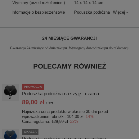
Wymiary (przed rozłożeniem)
14 x 14 x 14 cm
Informacje o bezpieczeństwie
Poduszka podróżna
Więcej
24 MIESIĄCE GWARANCJI
Gwarancja 24 miesiące od dnia zakupu. Wymagany dowód zakupu do reklamacji.
POLECAMY RÓWNIEŻ
PROMOCJA
Poduszka podróżna na szyję - czarna
89,00 zł
/
szt.
Najniższa cena produktu w okresie 30 dni przed
wprowadzeniem obniżki:
104,00 zł
-14%
Cena regularna:
129,99 zł
-32%
OKAZJA
Poduszka podróżna na szyję - granatowa