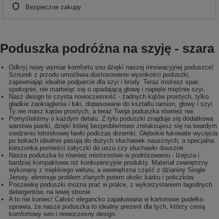
Bezpieczne zakupy
Poduszka podróżna na szyję - szara
Odkryj nowy wymiar komfortu snu dzięki naszej innowacyjnej poduszce!
Sznurek z przodu umożliwia dostosowanie wysokości poduszki,
zapewniając idealne podparcie dla szyi i brody. Teraz możesz spać
spokojnie, nie martwiąc się o opadającą głowę i napięte mięśnie szyi.
Nasz design to czysta nowoczesność - żadnych kątów prostych, tylko
gładkie zaokrąglenia i łuki, dopasowane do kształtu ramion, głowy i szyi.
Ty nie masz kątów prostych, a teraz Twoja poduszka również nie.
Pomyśleliśmy o każdym detalu. Z tyłu poduszki znajduje się dodatkowa
warstwa pianki, dzięki której bezproblemowo zrelaksujesz się na twardym
siedzeniu lotniskowej ławki podczas drzemki. Głębokie łukowate wycięcia
po bokach idealnie pasują do dużych słuchawek nausznych, a specjalna
kieszonka pomieści zatyczki do uszu czy słuchawki douszne.
Nasza poduszka to również mistrzostwo w podróżowaniu - lżejsza i
bardziej kompaktowa niż konkurencyjne produkty. Materiał zewnętrzny
wykonany z miękkiego weluru, a wewnętrzna część z dzianiny Single
Jersey, eliminuje problem zlanych potem okolic karku i policzków.
Poszewkę poduszki można prać w pralce, z wykorzystaniem łagodnych
detergentów, na lewej stronie.
A to nie koniec! Całość elegancko zapakowana w kartonowe pudełko
sprawia, że nasza poduszka to idealny prezent dla tych, którzy cenią
komfortowy sen i nowoczesny design.