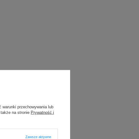
ć warunki przechowywania lub
 także na stronie
Prywatność i
Zawsze aktywne