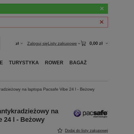
0,00 zł
zł
Zaloguj się
Listy zakupowe
E
TURYSTYKA
ROWER
BAGAŻ
kradzieżowy na laptopa Pacsafe Vibe 24 l - Beżowy
antykradzieżowy na
e 24 l - Beżowy
Dodaj do listy zakupowej