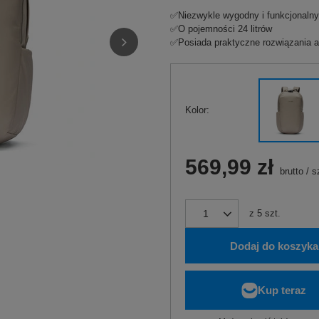
✅Niezwykle wygodny i funkcjonalny
✅O pojemności 24 litrów
✅Posiada praktyczne rozwiązania a
Kolor
569,99 zł
brutto
/
s
z
5
szt.
Dodaj do koszyka