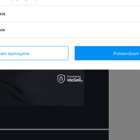
kie
kie
dzam wymagane
Potwierdzam 