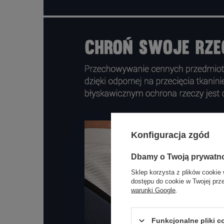
Konfiguracja zgód
Dbamy o Twoją prywatn
Sklep korzysta z plików cookie 
dostępu do cookie w Twojej prz
warunki Google
.
Funkcjonalne pliki 