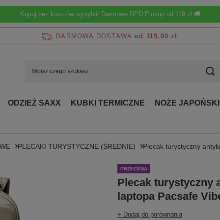
Kupuj bez kosztów wysyłki! Darmowe DPD Pickup od 119 zł 🚚
DARMOWA DOSTAWA
od 119,00 zł
ODZIEŻ SAXX
KUBKI TERMICZNE
NOŻE JAPOŃSKI
OWE
PLECAKI TURYSTYCZNE (ŚREDNIE)
Plecak turystyczny anty
PRZECENA
Plecak turystyczny 
laptopa Pacsafe Vib
+ Dodaj do porównania