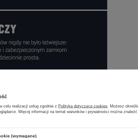
ość
w celu realizacji usług zgodnie z
Polityką dotyczącą cookies
. Możesz określi
eglądarce. Więcej informacji na temat warunków i prywatności można znaleźć
cookie (wymagane)