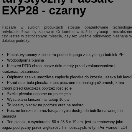
EXP28 - czarny
Pacsafe w swoich produktach stosuje opatentowane technologie
antykradzieżowe by zapewnić Ci komfort w każdej sytuacji - niezależnie
czy jesteś w zatłoczonym mieście, czy też właśnie odkrywasz nieznane w
dalekiej podróży.
Plecak wykonany z poliestru pochodzącego z recyklingu butelek PET
Wodoodporna tkanina
Kieszeń RFID chroni nasze dokumenty przed zeskanowaniem i
kradzieżą tożsamości
Odpinana szelka umożliwia zapięcie plecaka do krzesła, leżaka lub ławki
Przód oraz boki plecaka zabezpieczone technologią eXomesh, która
chroni przed kradzieżą poprzez rozcięcie
Szelki plecaka odporne na przecięcia
Wyściełana kieszeń na laptop 16 cali
To idealny plecak na podróże oraz na maisto
Boczne kieszenie umożliwiają szybki dostęp do butelki na wodę lub
parasola
Ten plecak, o wymiarach
50 x 28.5 x 19 cm
jest akceptowany jako
bagaż podręczny przez większość linii lotniczych, w tym Air France i LOT