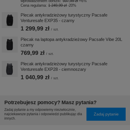
wprowadzeniem obniżki:
937,99 zł
+6%
Cena regularna:
1 249,99 zł
-20%
Plecak antykradzieżowy turystyczny Pacsafe
Venturesafe EXP35 - czarny
1 299,99 zł
/
szt.
Plecak na laptopa antykradzieżowy Pacsafe Vibe 20L
czarny
769,99 zł
/
szt.
Plecak antykradzieżowy turystyczny Pacsafe
Venturesafe EXP28 - ciemnoszary
1 040,99 zł
/
szt.
Potrzebujesz pomocy? Masz pytania?
Zadaj pytanie a my odpowiemy niezwłocznie,
Zadaj pytanie
najciekawsze pytania i odpowiedzi publikując dla
innych.