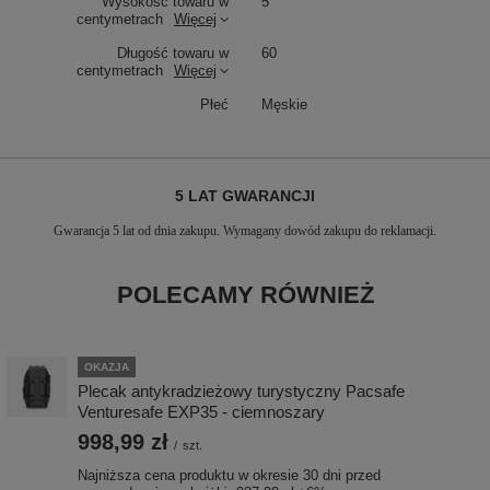
Wysokość towaru w
5
centymetrach
Więcej
Długość towaru w
60
centymetrach
Więcej
Płeć
Męskie
5 LAT GWARANCJI
Gwarancja 5 lat od dnia zakupu. Wymagany dowód zakupu do reklamacji.
POLECAMY RÓWNIEŻ
OKAZJA
Plecak antykradzieżowy turystyczny Pacsafe
Venturesafe EXP35 - ciemnoszary
998,99 zł
/
szt.
Najniższa cena produktu w okresie 30 dni przed