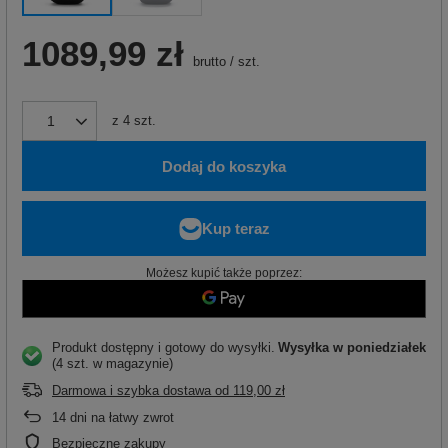
1089,99 zł
brutto
/
szt.
z
4
szt.
Dodaj do koszyka
Możesz kupić także poprzez:
Produkt dostępny i gotowy do wysyłki
Wysyłka
w poniedziałek
(4 szt. w magazynie)
Darmowa i szybka dostawa
od
119,00 zł
14
dni na łatwy zwrot
Bezpieczne zakupy