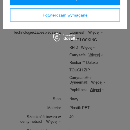
TAK
Zewnętrzna kieszeń na butelkę
TAK
Potwierdzam wymagane
Pojemność
28 l
Technologie/Zabezpieczenia
Exomesh
Więcej
SELF-LOCKING
RFID
Więcej
Carrysafe
Więcej
Roobar™ Deluxe
TOUGH ZIP
Carrysafe® z
Dyneema®
Więcej
PopNLock
Więcej
Stan
Nowy
Materiał
Plastik PET
Szerokość towaru w
40
centymetrach
Więcej