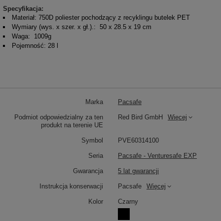
Specyfikacja:
Materiał: 750D poliester pochodzący z recyklingu butelek PET
Wymiary (wys. x szer. x gł.).:
50 x 28.5 x 19 cm
Waga:
1009g
Pojemność: 28 l
Marka
Pacsafe
Podmiot odpowiedzialny za ten
Red Bird GmbH
Więcej
produkt na terenie UE
Symbol
PVE60314100
Seria
Pacsafe - Venturesafe EXP
Gwarancja
5 lat gwarancji
Instrukcja konserwacji
Pacsafe
Więcej
Kolor
Czarny