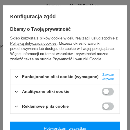
Wymiary
50 x 28.5 x 19 cm
Waga (g)
1009 g
Konfiguracja zgód
Kieszonka na długopis
TAK
Dbamy o Twoją prywatność
Wewnętrzny klips do mocowania
TAK
portfeli i kluczy
Sklep korzysta z plików cookie w celu realizacji usług zgodnie z
Polityką dotyczącą cookies
. Możesz określić warunki
Przekątna ekranu laptopa
Więcej
16"
przechowywania lub dostępu do cookie w Twojej przeglądarce.
Więcej informacji na temat warunków i prywatności można
Kieszeń na laptop
TAK
znaleźć także na stronie
Prywatność i warunki Google
.
Bagaż kabinowy
Więcej
Wizz Air
LOT
Zawsze
Funkcjonalne pliki cookie (wymagane)
aktywne
Ryanair
Air France
Analityczne pliki cookie
KLM
Lufthansa
Reklamowe pliki cookie
American Airlines
Pas piersiowy
TAK
Wodoodporność
1000 mm
Potwierdzam wszystkie