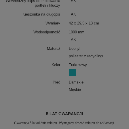
Wewnętrzny klips do mocowania
TAK
portfeli i kluczy
Kieszonka na długopis
TAK
Wymiary
42 x 29,5 x 13 cm
Wodoodporność
1000 mm
TAK
Materiał
Econyl
poliester z recyclingu
Kolor
Turkusowy
Płeć
Damskie
Męskie
5 LAT GWARANCJI
Gwarancja 5 lat od dnia zakupu. Wymagany dowód zakupu do reklamacji.