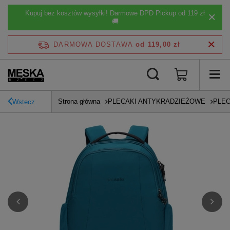
Kupuj bez kosztów wysyłki! Darmowe DPD Pickup od 119 zł
🚚
DARMOWA DOSTAWA
od 119,00 zł
Strona główna
PLECAKI ANTYKRADZIEŻOWE
PLEC
Wstecz