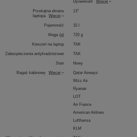
Dyneema®
Więcej
Przekątna ekranu
13''
laptopa
Więcej
Pojemność
15 l
Waga (g)
720 g
Kieszeń na laptop
TAK
Zabezpieczenia antykradzieżowe
TAK
Stan
Nowy
Bagaż kabinowy
Więcej
Qatar Airways
Wizz Air
Ryanair
LOT
Air France
American Airlines
Lufthansa
KLM