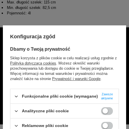
Max. długość szelek: 115 cm
Min. długość szelek: 82,5 cm
Pojemność: 4l
Konfiguracja zgód
Dbamy o Twoją prywatność
VIBE
Sklep korzysta z plików cookie w celu realizacji usług zgodnie z
Kolekcja Vibe to bestseller wśród produktów SAXX, z
Polityką dotyczącą cookies
. Możesz określić warunki
przechowywania lub dostępu do cookie w Twojej przeglądarce.
szerokim wyborem wzorów. Bokserki te zapewniają
Więcej informacji na temat warunków i prywatności można
nie tylko doskonały komfort na co dzień, ale także
znaleźć także na stronie
Prywatność i warunki Google
.
doskonałą oddychalność i miękkość. Z kolekcją Vibe
odkryjesz różnorodność stylów, które podkreślą Twój
Zawsze
indywidualny gust i sprawią, że każdy dzień stanie
Funkcjonalne pliki cookie (wymagane)
aktywne
się przyjemnością.
Analityczne pliki cookie
Reklamowe pliki cookie