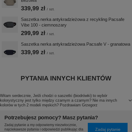
Beżowa
339,99 zł
/
szt.
Saszetka nerka antykradzieżowa z recykling Pacsafe
Vibe 100 - ciemnoszary
299,99 zł
/
szt.
Saszetka nerka antykradzieżowa Pacsafe V - granatowa
339,99 zł
/
szt.
PYTANIA INNYCH KLIENTÓW
Witam serdecznie, Jeśli chodzi o saszetki (biodrówki) to wybór
kolorystyczny jest tylko między czarnym a czarnym? Nie ma innych
kolorów w tych 2 modeli męskich? Pozdrawiam Grzegorz
Potrzebujesz pomocy? Masz pytania?
Zadaj pytanie a my odpowiemy niezwłocznie,
Zadaj pytanie
najciekawsze pytania i odpowiedzi publikując dla