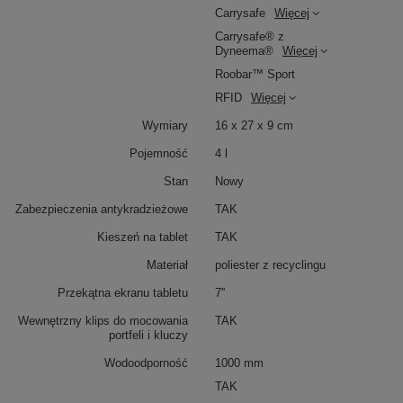
Carrysafe
Więcej
Carrysafe® z
Dyneema®
Więcej
Roobar™ Sport
RFID
Więcej
Wymiary
16 x 27 x 9 cm
Pojemność
4 l
Stan
Nowy
Zabezpieczenia antykradzieżowe
TAK
Kieszeń na tablet
TAK
Materiał
poliester z recyclingu
Przekątna ekranu tabletu
7''
Wewnętrzny klips do mocowania
TAK
portfeli i kluczy
Wodoodporność
1000 mm
TAK