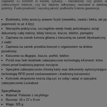
zapewnić Ci komfort w każdej sytuacji - niezależnie czy jesteś w
zatłoczonym mieście, czy też właśnie odkrywasz nieznane w dalekiej
podróży. Funkcjonalność i wysoką jakość podkreśla 5-letnia gwarancja.
Biodrówka, który przeczy prawom fizyki (niewielka, zwarta i lekka, ale jej
pojemność to aż 4 litry)
Niezwykle praktyczna, szczególnie wtedy kiedy potrzebujesz wziąć
dokumenty całej rodziny, bilety lotnicze, klucze, telefon, pieniądze
Zapinana na zamek komora główna z kieszenią na zamek błyskawiczny
z siatki
Zapinana na zamek przednia kieszeń z organizerem na drobne
przedmioty
Kieszenie na długopis, klucze, portfel, telefon
Przód oraz boki biodrówki zabezpieczone technologią eXomesh, która
chroni przed kradzieżą poprzez rozcięcie
Specjalne zabezpieczenia chronią karty oraz dokumenty wykorzystujące
technologię RFID przed zeskanowaniem i kradzieżą tożsamości
Końcówki ekspresów można złączyć ze sobą i wpiąć w specjalne
zabezpieczenie Lockabout
Specyfikacja:
Materiał: Poliester z recyklingu
Rozmiar: 16 x 27 x 9 cm
Waga: 325 g