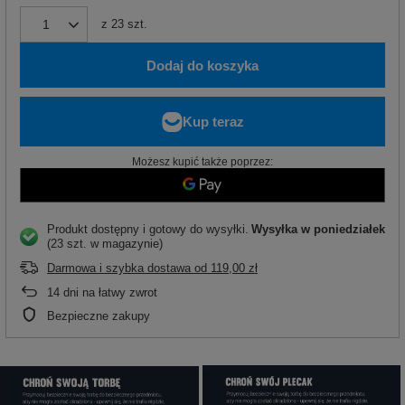
z
23
szt.
Dodaj do koszyka
Możesz kupić także poprzez:
Produkt dostępny i gotowy do wysyłki
Wysyłka
w poniedziałek
(23 szt. w magazynie)
Darmowa i szybka dostawa
od
119,00 zł
14
dni na łatwy zwrot
Bezpieczne zakupy