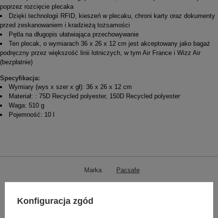
poprzez rozcięcie plecaka
Dzięki technologii RFID, kieszeń w plecaku, chroni karty oraz dokumenty
przed zeskanowaniem i kradzieżą tożsamości
Pętla na długopis ułatwiająca przechowywanie
Ten plecak, o wymiarach 36 x 26 x 12 cm jest akceptowany jako bagaż
podręczny przez większość linii lotniczych, w tym Air France i Wizz Air
(bezpłatnie)
Specyfikacja:
Wymiary (wys x szer x gł): 36 x 26 x 12 cm
Materiał: : 75D Recycled polyester, 150D Recycled polyester
Waga: 510 g
Pojemność: 10 l
Marka
Pacsafe
Podmiot odpowiedzialny za ten
Red Bird GmbH
Więcej
produkt na terenie UE
Konfiguracja zgód
Symbol
PAW20463661