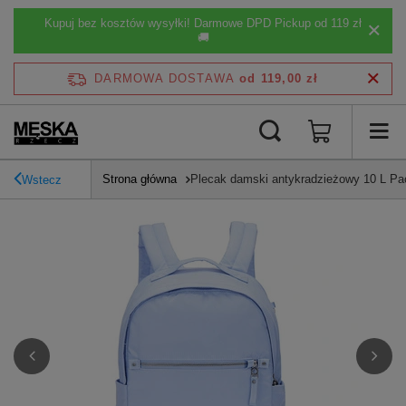
Kupuj bez kosztów wysyłki! Darmowe DPD Pickup od 119 zł
🚚
DARMOWA DOSTAWA
od 119,00 zł
Strona główna
Plecak damski antykradzieżowy 10 L Pac
Wstecz