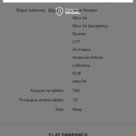
Materiał
poliester z recyclingu
Bagaż kabinowy
Więcej
Qatar Airways
Wizz Air
Wizz Air (bezpłatny)
Ryanair
LOT
Air France
American Airlines
Lufthansa
KLM
easyJet
Kieszeń na telefon
TAK
Przekątna ekranu tabletu
13''
Stan
Nowy
5 LAT GWARANCJI