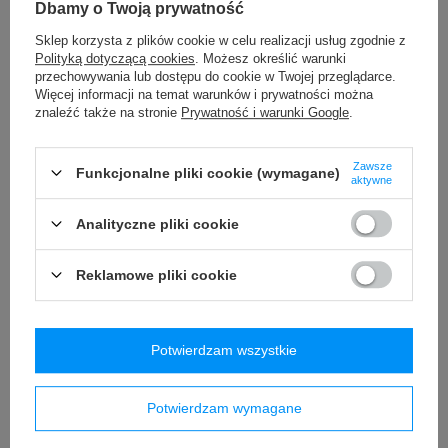
Dbamy o Twoją prywatność
Seria
Pacsafe - W
Sklep korzysta z plików cookie w celu realizacji usług zgodnie z
Gwarancja
5 lat gwarancji
Polityką dotyczącą cookies
. Możesz określić warunki
Instrukcja konserwacji
Pacsafe
Więcej
przechowywania lub dostępu do cookie w Twojej przeglądarce.
Więcej informacji na temat warunków i prywatności można
Wymiary
36 x 26 x 12 cm
znaleźć także na stronie
Prywatność i warunki Google
.
Pojemność
10 l
Waga (g)
510 g
Zawsze
Funkcjonalne pliki cookie (wymagane)
aktywne
Wodoodporność
1000 mm
TAK
Analityczne pliki cookie
Zewnętrzna kieszeń na butelkę
TAK
Reklamowe pliki cookie
Kieszeń na tablet
TAK
Technologie/Zabezpieczenia
Zip Tab
Exomesh
Więcej
Potwierdzam wszystkie
Carrysafe
Więcej
TurnNLock
Więcej
Potwierdzam wymagane
RFID
Więcej