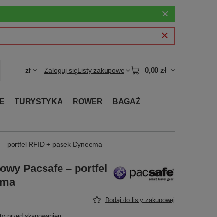
0,00 zł
zł
Zaloguj się
Listy zakupowe
E
TURYSTYKA
ROWER
BAGAŻ
 – portfel RFID + pasek Dyneema
owy Pacsafe – portfel
ema
Dodaj do listy zakupowej
ty przed skanowaniem.