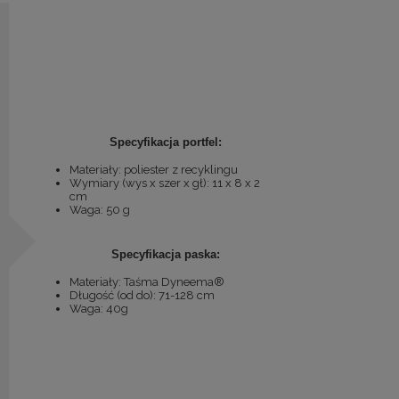
Specyfikacja portfel:
Materiały: poliester z recyklingu
Wymiary (wys x szer x gł): 11 x 8 x 2
cm
Waga: 50 g
Specyfikacja paska:
Materiały: Taśma Dyneema®
Długość (od do): 71-128 cm
Waga: 40g