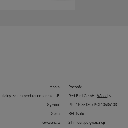
Marka
Pacsafe
zialny za ten produkt na terenie UE
Red Bird GmbH
Więcej
Symbol
PRF11085130+PCL10535103
Seria
RFIDsafe
Gwarancja
24 miesiące gwarancji