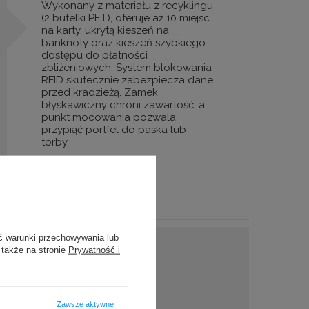
Wykonany z materiału z recyklingu
(2 butelki PET), oferuje aż 10 miejsc
na karty, ukrytą kieszeń na
banknoty oraz kieszeń szybkiego
dostępu do płatności
zbliżeniowych. System blokowania
RFID skutecznie zabezpiecza dane
przed kradzieżą. Zamek
błyskawiczny chroni zawartość, a
punkt mocowania pozwala
przypiąć portfel do paska lub
torby.
ć warunki przechowywania lub
 także na stronie
Prywatność i
Zawsze aktywne