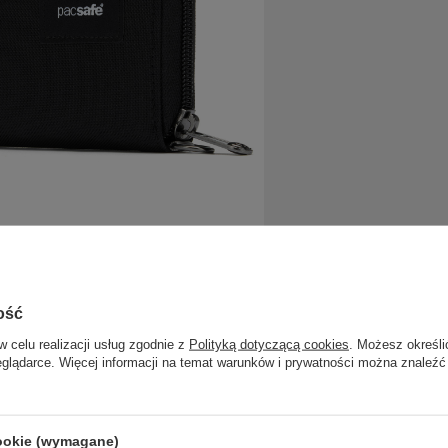
ość
w celu realizacji usług zgodnie z
Polityką dotyczącą cookies
. Możesz określi
eglądarce. Więcej informacji na temat warunków i prywatności można znaleźć
cookie (wymagane)