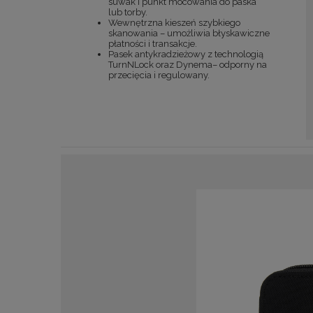
suwak i punkt mocowania do paska
lub torby.
Wewnętrzna kieszeń szybkiego
skanowania – umożliwia błyskawiczne
płatności i transakcje.
Pasek antykradzieżowy z technologią
TurnNLock oraz Dynema– odporny na
przecięcia i regulowany.