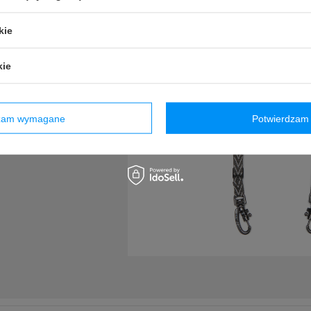
kie
kie
dzam wymagane
Potwierdzam 