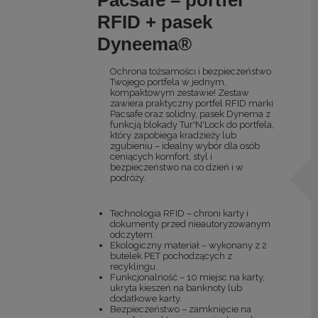
Pacsafe – portfel
RFID + pasek
Dyneema®
Ochrona tożsamości i bezpieczeństwo
Twojego portfela w jednym,
kompaktowym zestawie! Zestaw
zawiera praktyczny portfel RFID marki
Pacsafe oraz solidny, pasek Dynema z
funkcją blokady Tur'N'Lock do portfela,
który zapobiega kradzieży lub
zgubieniu – idealny wybór dla osób
ceniących komfort, styl i
bezpieczeństwo na co dzień i w
podróży.
Technologia RFID – chroni karty i
dokumenty przed nieautoryzowanym
odczytem.
Ekologiczny materiał – wykonany z 2
butelek PET pochodzących z
recyklingu.
Funkcjonalność – 10 miejsc na karty,
ukryta kieszeń na banknoty lub
dodatkowe karty.
Bezpieczeństwo – zamknięcie na