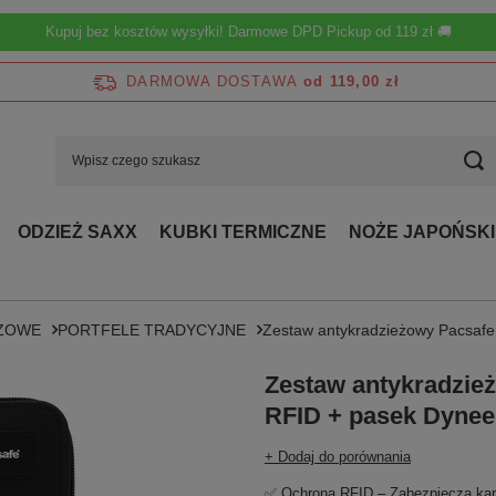
Kupuj bez kosztów wysyłki! Darmowe DPD Pickup od 119 zł 🚚
DARMOWA DOSTAWA
od 119,00 zł
ODZIEŻ SAXX
KUBKI TERMICZNE
NOŻE JAPOŃSKI
EŻOWE
PORTFELE TRADYCYJNE
Zestaw antykradzieżowy Pacsafe
Zestaw antykradzież
RFID + pasek Dyne
+ Dodaj do porównania
✅ Ochrona RFID – Zabezpiecza kar