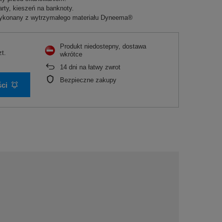
rty, kieszeń na banknoty.
wykonany z wytrzymałego materiału Dyneema®
Produkt niedostepny, dostawa
zt.
wkrótce
14
dni na łatwy zwrot
Bezpieczne zakupy
ci