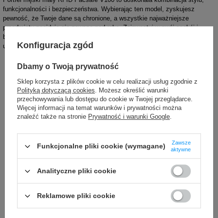
funkcjonalności i bezpieczeństwa. Wybierając ten model, zyskujesz
pewność, że Twoje dane są chronione, a wszystkie najważniejsze
przedmioty znajdują się zawsze pod ręką. Zainwestuj w swój spokój i
bezpieczeństwo – wybierz portfel Pacsafe V100 i ciesz się komfortem
Konfiguracja zgód
użytkowania każdego dnia.
Dbamy o Twoją prywatność
Sklep korzysta z plików cookie w celu realizacji usług zgodnie z
Polityką dotyczącą cookies
. Możesz określić warunki
przechowywania lub dostępu do cookie w Twojej przeglądarce.
Więcej informacji na temat warunków i prywatności można
znaleźć także na stronie
Prywatność i warunki Google
.
Marka
Pacsafe
Podmiot odpowiedzialny za ten
Red Bird GmbH
Więcej
produkt na terenie UE
Zawsze
Funkcjonalne pliki cookie (wymagane)
aktywne
Symbol
PRF10556100
Analityczne pliki cookie
Seria
RFIDsafe
Gwarancja
24 miesiące gwarancji
Reklamowe pliki cookie
Instrukcja konserwacji
Pacsafe
Więcej
Produkt wprowadzony do obrotu
TAK