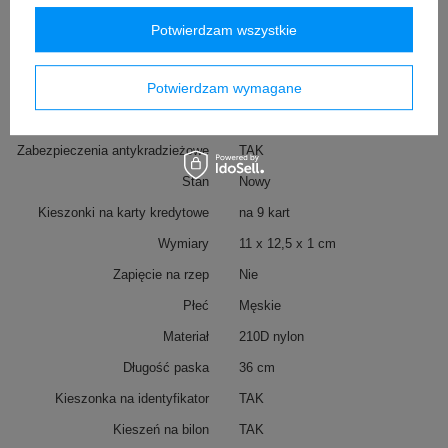
na terenie UE przed 13.12.2024
Potwierdzam wszystkie
Technologie/Zabezpieczenia
RFID
Więcej
Carrysafe® z
Potwierdzam wymagane
Dyneema®
Więcej
Waga (g)
80 g
Zabezpieczenia antykradzieżowe
TAK
Stan
Nowy
Kieszonki na karty kredytowe
na 9 kart
Wymiary
11 x 12,5 x 1 cm
Zapięcie na rzep
Nie
Płeć
Męskie
Materiał
210D nylon
Długość paska
36 cm
Kieszonka na identyfikator
TAK
Kieszeń na bilon
TAK