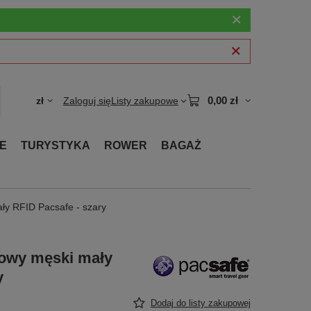
0,00 zł
zł
Zaloguj się
Listy zakupowe
E
TURYSTYKA
ROWER
BAGAŻ
ały RFID Pacsafe - szary
żowy męski mały
y
Dodaj do listy zakupowej