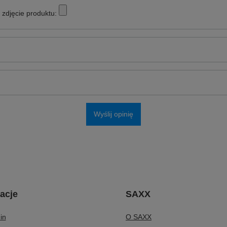
zdjęcie produktu:
Wyślij opinię
acje
SAXX
in
O SAXX