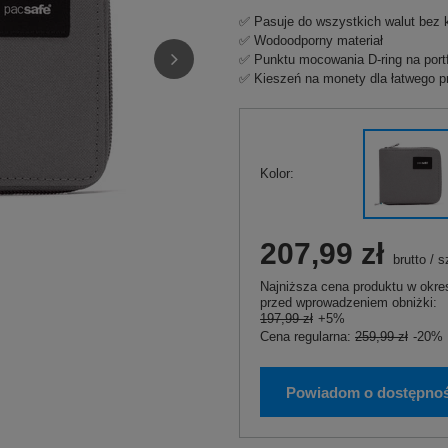
✅ Pasuje do wszystkich walut bez 
✅ Wodoodporny materiał
✅ Punktu mocowania D-ring na port
✅ Kieszeń na monety dla łatwego 
Kolor
207,99 zł
brutto
/
s
Najniższa cena produktu w okres
przed wprowadzeniem obniżki:
197,99 zł
+5%
Cena regularna:
259,99 zł
-20%
Powiadom o dostępnoś