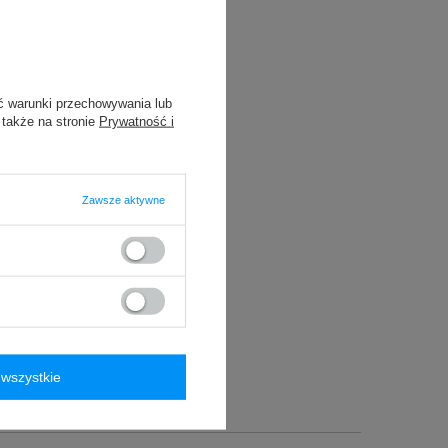
ć warunki przechowywania lub
 także na stronie
Prywatność i
Zawsze aktywne
wszystkie