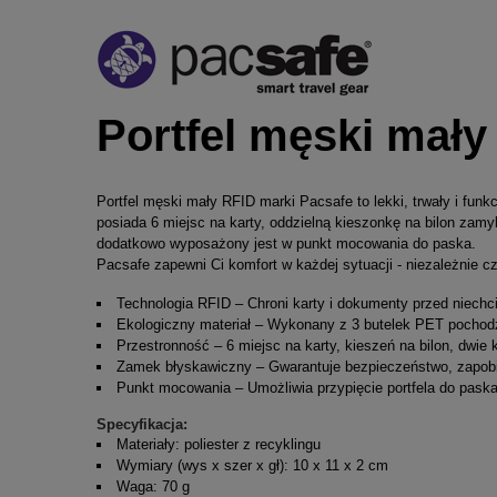
Portfel męski mały
Portfel męski mały RFID marki Pacsafe to lekki, trwały i fun
posiada 6 miejsc na karty, oddzielną kieszonkę na bilon za
dodatkowo wyposażony jest w punkt mocowania do paska.
Pacsafe zapewni Ci komfort w każdej sytuacji - niezależnie c
Technologia RFID – Chroni karty i dokumenty przed niech
Ekologiczny materiał – Wykonany z 3 butelek PET pochodz
Przestronność – 6 miejsc na karty, kieszeń na bilon, dwie
Zamek błyskawiczny – Gwarantuje bezpieczeństwo, zapob
Punkt mocowania – Umożliwia przypięcie portfela do paska
Specyfikacja:
Materiały: poliester z recyklingu
Wymiary (wys x szer x gł): 10 x 11 x 2 cm
Waga: 70 g