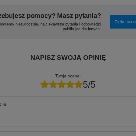
zebujesz pomocy? Masz pytania?
Zadaj pyta
powiemy niezwłocznie, najciekawsze pytania i odpowiedzi
publikując dla innych.
NAPISZ SWOJĄ OPINIĘ
Twoja ocena:
5/5
inii