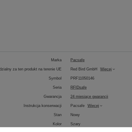
Marka
Pacsafe
zialny za ten produkt na terenie UE
Red Bird GmbH
Więcej
Symbol
PRF11050146
Seria
RFIDsafe
Gwarancja
24 miesiące gwarancji
Instrukcja konserwacji
Pacsafe
Więcej
Stan
Nowy
Kolor
Szary