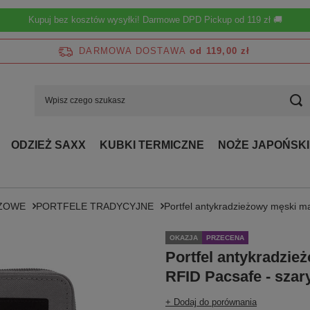
Kupuj bez kosztów wysyłki! Darmowe DPD Pickup od 119 zł 🚚
DARMOWA DOSTAWA
od 119,00 zł
ODZIEŻ SAXX
KUBKI TERMICZNE
NOŻE JAPOŃSKI
EŻOWE
PORTFELE TRADYCYJNE
Portfel antykradzieżowy męski m
OKAZJA
PRZECENA
Portfel antykradzie
RFID Pacsafe - szar
+ Dodaj do porównania