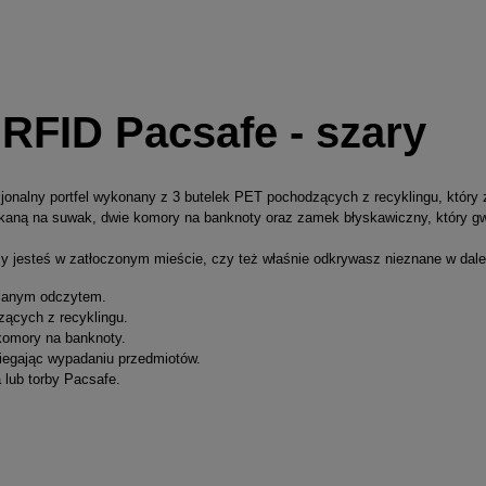
 RFID Pacsafe - szary
kcjonalny portfel wykonany z 3 butelek PET pochodzących z recyklingu, który
mykaną na suwak, dwie komory na banknoty oraz zamek błyskawiczny, który gw
zy jesteś w zatłoczonym mieście, czy też właśnie odkrywasz nieznane w dale
cianym odczytem.
ących z recyklingu.
 komory na banknoty.
iegając wypadaniu przedmiotów.
 lub torby Pacsafe.