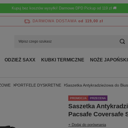
Kupuj bez kosztów wysyłki! Darmowe DPD Pickup od 119 zł 🚚
DARMOWA DOSTAWA
od 119,00 zł
ODZIEŻ SAXX
KUBKI TERMICZNE
NOŻE JAPOŃSKI
EŻOWE
PORTFELE DYSKRETNE
Saszetka Antykradzieżowa do Biu
PROMOCJA
PRZECENA
Saszetka Antykradz
Pacsafe Coversafe S
+ Dodaj do porównania