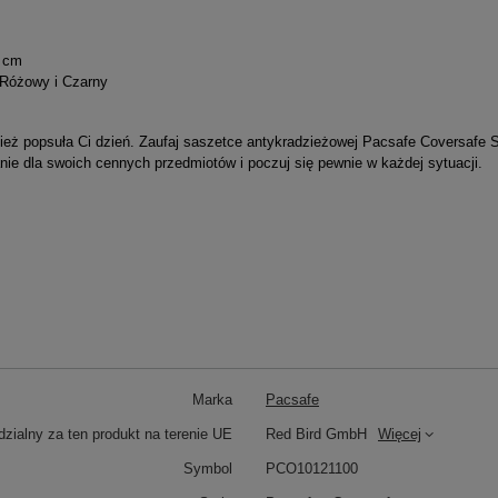
1 cm
 Różowy i Czarny
ież popsuła Ci dzień. Zaufaj saszetce antykradzieżowej Pacsafe Coversafe S
anie dla swoich cennych przedmiotów i poczuj się pewnie w każdej sytuacji.
Marka
Pacsafe
zialny za ten produkt na terenie UE
Red Bird GmbH
Więcej
Symbol
PCO10121100