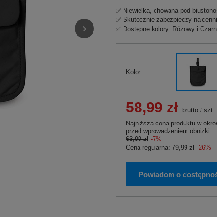
✅ Niewielka, chowana pod biuston
✅ Skutecznie zabezpieczy najcenni
✅ Dostępne kolory: Różowy i Czarn
Kolor
58,99 zł
brutto
/
szt.
Najniższa cena produktu w okres
przed wprowadzeniem obniżki:
63,99 zł
-7%
Cena regularna:
79,99 zł
-26%
Powiadom o dostępnoś