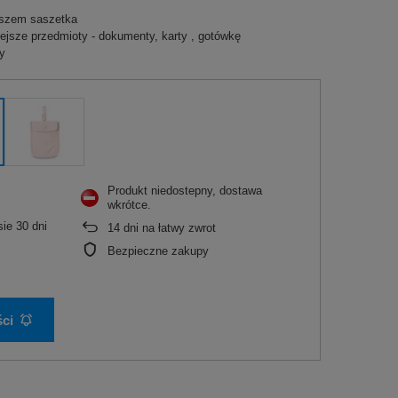
oszem saszetka
ejsze przedmioty - dokumenty, karty , gotówkę
y
Produkt niedostepny, dostawa
wkrótce
ie 30 dni
14
dni na łatwy zwrot
Bezpieczne zakupy
ci