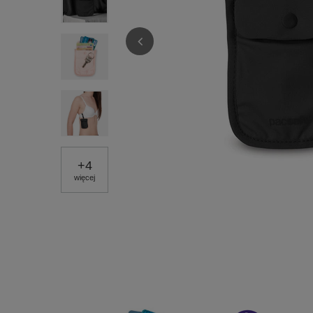
+
4
więcej