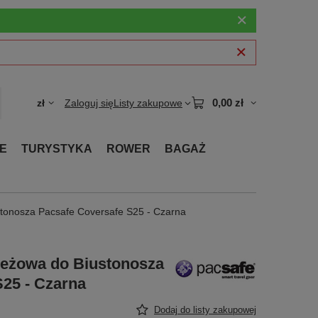
0,00 zł
zł
Zaloguj się
Listy zakupowe
E
TURYSTYKA
ROWER
BAGAŻ
stonosza Pacsafe Coversafe S25 - Czarna
ieżowa do Biustonosza
25 - Czarna
Dodaj do listy zakupowej