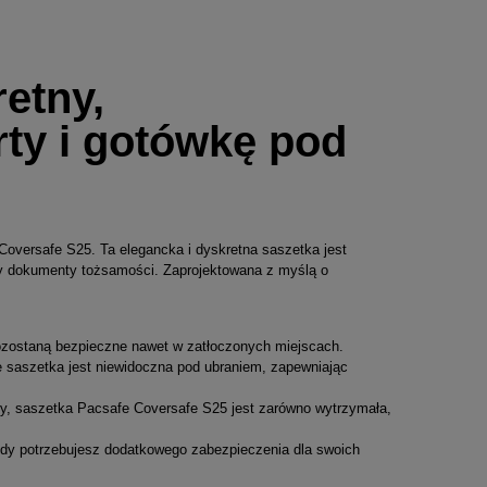
etny,
rty i gotówkę pod
oversafe S25. Ta elegancka i dyskretna saszetka jest
zy dokumenty tożsamości. Zaprojektowana z myślą o
ozostaną bezpieczne nawet w zatłoczonych miejscach.
e saszetka jest niewidoczna pod ubraniem, zapewniając
óry, saszetka Pacsafe Coversafe S25 jest zarówno wytrzymała,
edy potrzebujesz dodatkowego zabezpieczenia dla swoich