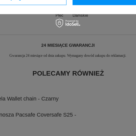
Zapięcie
Zatrzask/nap
Płeć
Damskie
24 MIESIĄCE GWARANCJI
Gwarancja 24 miesiące od dnia zakupu. Wymagany dowód zakupu do reklamacji.
POLECAMY RÓWNIEŻ
la Wallet chain - Czarny
nosza Pacsafe Coversafe S25 -