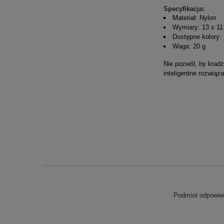
Specyfikacja:
Materiał: Nylon
Wymiary: 13 x 1
Dostępne kolory:
Waga: 20 g
Nie pozwól, by kradz
inteligentne rozwiąz
Podmiot odpowied