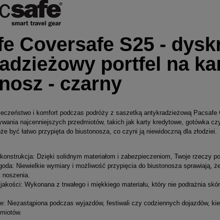
e Coversafe S25 - dyskr
adzieżowy portfel na ka
nosz - czarny
ieczeństwo i komfort podczas podróży z saszetką antykradzieżową Pacsafe C
ywania najcenniejszych przedmiotów, takich jak karty kredytowe, gotówka c
e być łatwo przypięta do biustonosza, co czyni ją niewidoczną dla złodziei.
konstrukcja: Dzięki solidnym materiałom i zabezpieczeniom, Twoje rzeczy p
oda: Niewielkie wymiary i możliwość przypięcia do biustonosza sprawiają, ż
 noszenia.
 jakości: Wykonana z trwałego i miękkiego materiału, który nie podrażnia sk
że: Niezastąpiona podczas wyjazdów, festiwali czy codziennych dojazdów, ki
miotów.