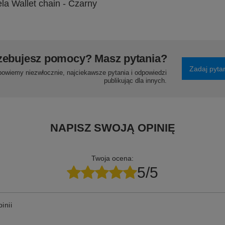
la Wallet chain - Czarny
zebujesz pomocy? Masz pytania?
Zadaj pyta
powiemy niezwłocznie, najciekawsze pytania i odpowiedzi
publikując dla innych.
NAPISZ SWOJĄ OPINIĘ
Twoja ocena:
5/5
inii