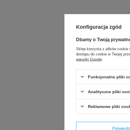
Konfiguracja zgód
Produkt wprowadzony do obr
Dbamy o Twoją prywatn
Sklep korzysta z plików cookie 
dostępu do cookie w Twojej prz
warunki Google
.
Funkcjonalne pliki 
Analityczne pliki coo
Reklamowe pliki coo
Potwier