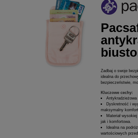
Pacsaf
antykr
biusto
Zadbaj o swoje bezp
idealna do przechow
bezpieczeństwie, moż
Kluczowe cechy:
Antykradzieżowa 
Dyskretność i wyg
maksymalny komfort
Materiał wysokiej
jak i komfortowa.
Idealna na podró
wartościowych przed