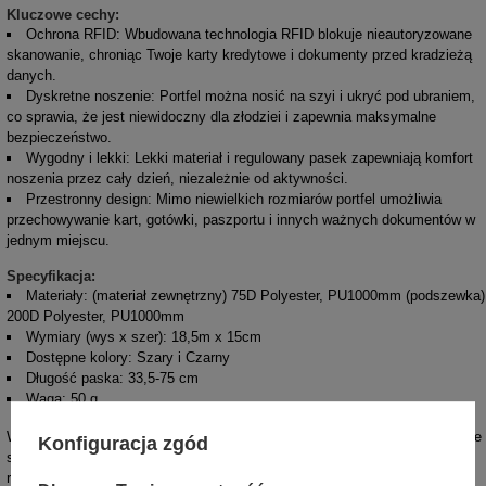
Kluczowe cechy:
Ochrona RFID: Wbudowana technologia RFID blokuje nieautoryzowane
skanowanie, chroniąc Twoje karty kredytowe i dokumenty przed kradzieżą
danych.
Dyskretne noszenie: Portfel można nosić na szyi i ukryć pod ubraniem,
co sprawia, że jest niewidoczny dla złodziei i zapewnia maksymalne
bezpieczeństwo.
Wygodny i lekki: Lekki materiał i regulowany pasek zapewniają komfort
noszenia przez cały dzień, niezależnie od aktywności.
Przestronny design: Mimo niewielkich rozmiarów portfel umożliwia
przechowywanie kart, gotówki, paszportu i innych ważnych dokumentów w
jednym miejscu.
Specyfikacja:
Materiały: (materiał zewnętrzny) 75D Polyester, PU1000mm (podszewka)
200D Polyester, PU1000mm
Wymiary (wys x szer): 18,5m x 15cm
Dostępne kolory: Szary i Czarny
Długość paska: 33,5-75 cm
Waga: 50 g
Wybierz portfel na szyję RFID Pacsafe Coversafe V75, aby zapewnić sobie
Konfiguracja zgód
spokój i bezpieczeństwo podczas każdej podróży. To niezawodne
rozwiązanie dla każdego, kto chce chronić swoje cenne przedmioty i dane