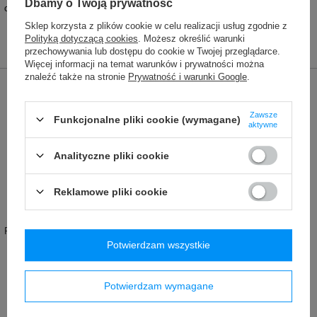
Dbamy o Twoją prywatność
osobowe w dyskretny i wygodny sposób.
Sklep korzysta z plików cookie w celu realizacji usług zgodnie z
Polityką dotyczącą cookies
. Możesz określić warunki
przechowywania lub dostępu do cookie w Twojej przeglądarce.
Więcej informacji na temat warunków i prywatności można
znaleźć także na stronie
Prywatność i warunki Google
.
Marka
Pacsafe
Podmiot odpowiedzialny za ten
Red Bird GmbH
Więcej
Zawsze
Funkcjonalne pliki cookie (wymagane)
produkt na terenie UE
aktywne
Symbol
PCO10139100
Analityczne pliki cookie
Seria
Pacsafe - Coversafe
Gwarancja
24 miesiące gwarancji
Reklamowe pliki cookie
Instrukcja konserwacji
Pacsafe
Więcej
Produkt wprowadzony do obrotu na
TAK
terenie UE przed 13.12.2024
Potwierdzam wszystkie
Technologie/Zabezpieczenia
RFID
Więcej
Potwierdzam wymagane
Marka
Pacsafe
Waga (g)
50 g