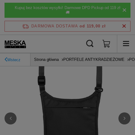
Kupuj bez kosztów wysyłki! Darmowe DPD Pickup od 119 zł
🚚
DARMOWA DOSTAWA
od 119,00 zł
Strona główna
PORTFELE ANTYKRADZIEŻOWE
PO
Wstecz