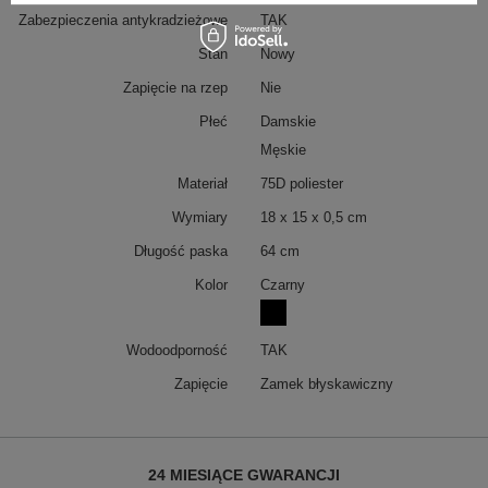
Zabezpieczenia antykradzieżowe
TAK
Stan
Nowy
Zapięcie na rzep
Nie
Płeć
Damskie
Męskie
Materiał
75D poliester
Wymiary
18 x 15 x 0,5 cm
Długość paska
64 cm
Kolor
Czarny
Wodoodporność
TAK
Zapięcie
Zamek błyskawiczny
24 MIESIĄCE GWARANCJI