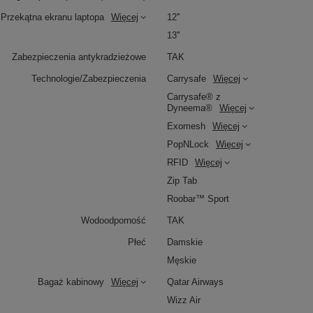
Przekątna ekranu laptopa
Więcej
12''
13''
Zabezpieczenia antykradzieżowe
TAK
Technologie/Zabezpieczenia
Carrysafe
Więcej
Carrysafe® z
Dyneema®
Więcej
Exomesh
Więcej
PopNLock
Więcej
RFID
Więcej
Zip Tab
Roobar™ Sport
Wodoodporność
TAK
Płeć
Damskie
Męskie
Bagaż kabinowy
Więcej
Qatar Airways
Wizz Air