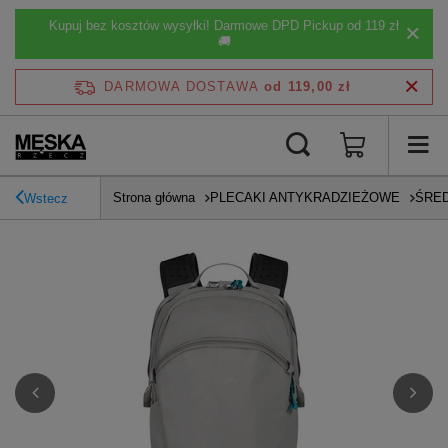
Kupuj bez kosztów wysyłki! Darmowe DPD Pickup od 119 zł
🚚
DARMOWA DOSTAWA
od 119,00 zł
Strona główna
PLECAKI ANTYKRADZIEŻOWE
ŚRED
Wstecz