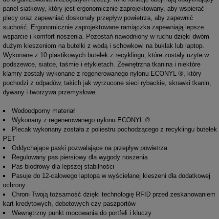
panel siatkowy, który jest ergonomicznie zaprojektowany, aby wspierać
plecy oraz zapewniać doskonały przepływ powietrza, aby zapewnić
suchość. Ergonomicznie zaprojektowane ramiączka zapewniają lepsze
wsparcie i komfort noszenia. Pozostań nawodniony w ruchu dzięki dwóm
dużym kieszeniom na butelki z wodą i schowkowi na bukłak lub laptop.
Wykonane z 10 plastikowych butelek z recyklingu, które zostały użyte w
podszewce, siatce, taśmie i etykietach. Zewnętrzna tkanina i niektóre
klamry zostały wykonane z regenerowanego nylonu ECONYL ®, który
pochodzi z odpadów, takich jak wyrzucone sieci rybackie, skrawki tkanin,
dywany i tworzywa przemysłowe.
Wodoodporny materiał
Wykonany z regenerowanego nylonu ECONYL ®
Plecak wykonany została z poliestru pochodzącego z recyklingu butelek
PET
Oddychające paski pozwalające na przepływ powietrza
Regulowany pas piersiowy dla wygody noszenia
Pas biodrowy dla lepszej stabilności
Pasuje do 12-calowego laptopa w wyściełanej kieszeni dla dodatkowej
ochrony
Chroni Twoją tożsamość dzięki technologię RFID przed zeskanowaniem
kart kredytowych, debetowych czy paszportów
Wewnętrzny punkt mocowania do portfeli i kluczy