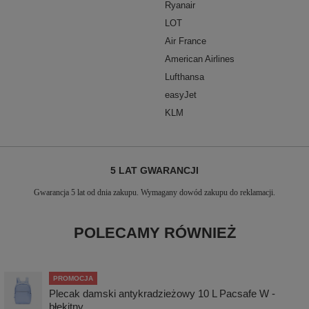
Ryanair
LOT
Air France
American Airlines
Lufthansa
easyJet
KLM
5 LAT GWARANCJI
Gwarancja 5 lat od dnia zakupu. Wymagany dowód zakupu do reklamacji.
POLECAMY RÓWNIEŻ
PROMOCJA
Plecak damski antykradzieżowy 10 L Pacsafe W -
błękitny