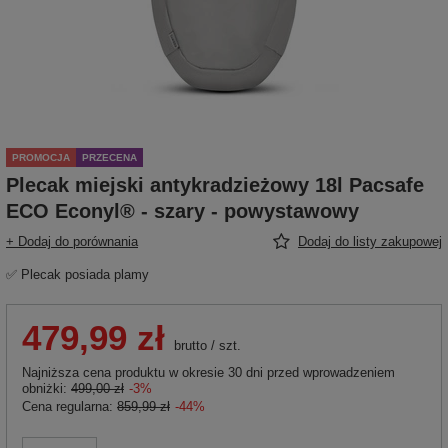
PROMOCJA
PRZECENA
Plecak miejski antykradzieżowy 18l Pacsafe
ECO Econyl® - szary - powystawowy
+ Dodaj do porównania
Dodaj do listy zakupowej
✅ Plecak posiada plamy
479,99 zł
brutto
/
szt.
Najniższa cena produktu w okresie 30 dni przed wprowadzeniem
obniżki:
499,00 zł
-3%
Cena regularna:
859,99 zł
-44%