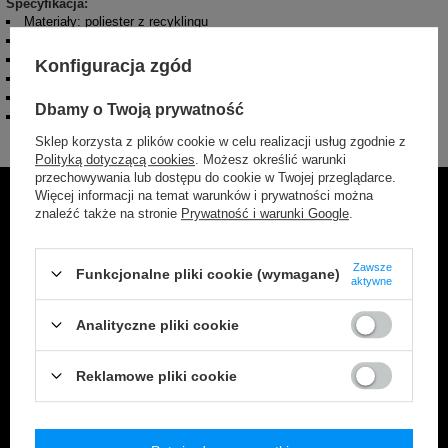
Specyfikacja:
Materiały: poliester z recyklingu
Rozmiar: 33 x 16 x 6 cm
Waga: 370 g
Konfiguracja zgód
Max. długość szelek: 147 cm
Min. długość szelek: 101 cm
Dbamy o Twoją prywatność
Pojemność: 2,5 l
Sklep korzysta z plików cookie w celu realizacji usług zgodnie z
Polityką dotyczącą cookies
. Możesz określić warunki
przechowywania lub dostępu do cookie w Twojej przeglądarce.
Więcej informacji na temat warunków i prywatności można
znaleźć także na stronie
Prywatność i warunki Google
.
VIBE
Zawsze
Funkcjonalne pliki cookie (wymagane)
aktywne
Kolekcja Vibe to bestseller wśród produktów SAXX, z
szerokim wyborem wzorów. Bokserki te zapewniają
Analityczne pliki cookie
nie tylko doskonały komfort na co dzień, ale także
doskonałą oddychalność i miękkość. Z kolekcją Vibe
Reklamowe pliki cookie
odkryjesz różnorodność stylów, które podkreślą Twój
indywidualny gust i sprawią, że każdy dzień stanie
się przyjemnością.