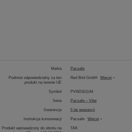
Marka
Pacsafe
Podmiot odpowiedzialny za ten
Red Bird GmbH
Więcej
produkt na terenie UE
Symbol
PVI60161144
Seria
Pacsafe – Vibe
Gwarancja
5 lat gwarancji
Instrukcja konserwacji
Pacsafe
Więcej
Produkt wprowadzony do obrotu na
TAK