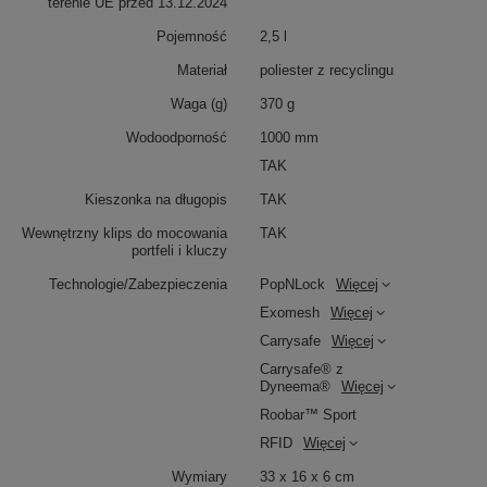
terenie UE przed 13.12.2024
Pojemność
2,5 l
Materiał
poliester z recyclingu
Waga (g)
370 g
Wodoodporność
1000 mm
TAK
Kieszonka na długopis
TAK
Wewnętrzny klips do mocowania
TAK
portfeli i kluczy
Technologie/Zabezpieczenia
PopNLock
Więcej
Exomesh
Więcej
Carrysafe
Więcej
Carrysafe® z
Dyneema®
Więcej
Roobar™ Sport
RFID
Więcej
Wymiary
33 x 16 x 6 cm