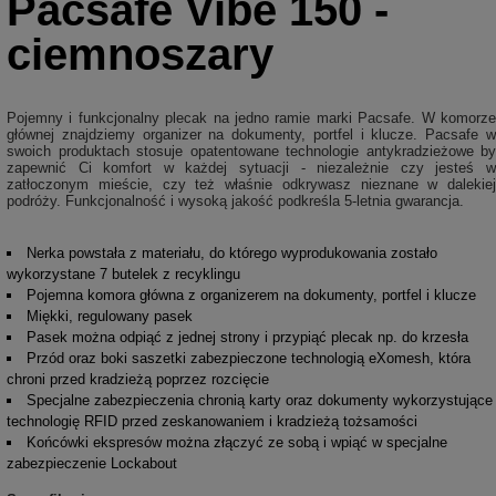
Pacsafe Vibe 150 -
ciemnoszary
Pojemny i funkcjonalny plecak na jedno ramie marki Pacsafe. W komorze
głównej znajdziemy organizer na dokumenty, portfel i klucze. Pacsafe w
swoich produktach stosuje opatentowane technologie antykradzieżowe by
zapewnić Ci komfort w każdej sytuacji - niezależnie czy jesteś w
zatłoczonym mieście, czy też właśnie odkrywasz nieznane w dalekiej
podróży. Funkcjonalność i wysoką jakość podkreśla 5-letnia gwarancja.
Nerka powstała z materiału, do którego wyprodukowania zostało
wykorzystane 7 butelek z recyklingu
Pojemna komora główna z organizerem na dokumenty, portfel i klucze
Miękki, regulowany pasek
Pasek można odpiąć z jednej strony i przypiąć plecak np. do krzesła
Przód oraz boki saszetki zabezpieczone technologią eXomesh, która
chroni przed kradzieżą poprzez rozcięcie
Specjalne zabezpieczenia chronią karty oraz dokumenty wykorzystujące
technologię RFID przed zeskanowaniem i kradzieżą tożsamości
Końcówki ekspresów można złączyć ze sobą i wpiąć w specjalne
zabezpieczenie Lockabout