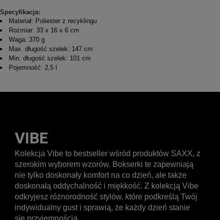
Specyfikacja:
Materiał: Poliester z recyklingu
Rozmiar: 33 x 16 x 6 cm
Waga: 370 g
Max. długość szelek: 147 cm
Min. długość szelek: 101 cm
Pojemność: 2,5 l
VIBE
Kolekcja Vibe to bestseller wśród produktów SAXX, z
szerokim wyborem wzorów. Bokserki te zapewniają
nie tylko doskonały komfort na co dzień, ale także
doskonałą oddychalność i miękkość. Z kolekcją Vibe
odkryjesz różnorodność stylów, które podkreślą Twój
indywidualny gust i sprawią, że każdy dzień stanie
się przyjemnością.