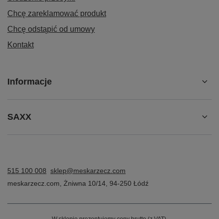
Chcę zareklamować produkt
Chcę odstąpić od umowy
Kontakt
Informacje
SAXX
515 100 008
sklep@meskarzecz.com
meskarzecz.com
,
Żniwna 10/14
,
94-250
Łódź
W sklepie prezentujemy ceny brutto (z VAT).