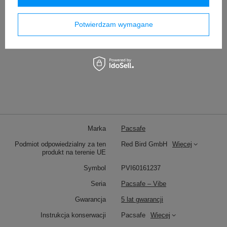
Potwierdzam wymagane
Marka
Pacsafe
Podmiot odpowiedzialny za ten
Red Bird GmbH
Więcej
produkt na terenie UE
Symbol
PVI60161237
Seria
Pacsafe – Vibe
Gwarancja
5 lat gwarancji
Instrukcja konserwacji
Pacsafe
Więcej