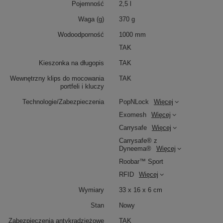
Pojemność
2,5 l
Waga (g)
370 g
Wodoodporność
1000 mm
TAK
Kieszonka na długopis
TAK
Wewnętrzny klips do mocowania
TAK
portfeli i kluczy
Technologie/Zabezpieczenia
PopNLock
Więcej
Exomesh
Więcej
Carrysafe
Więcej
Carrysafe® z
Dyneema®
Więcej
Roobar™ Sport
RFID
Więcej
Wymiary
33 x 16 x 6 cm
Stan
Nowy
Zabezpieczenia antykradzieżowe
TAK