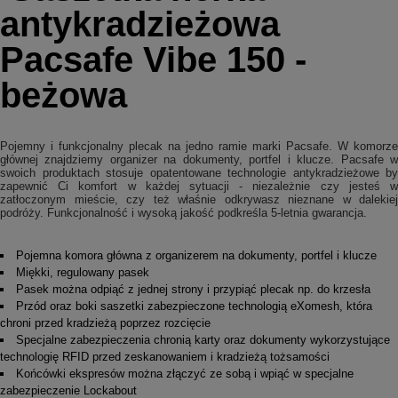
antykradzieżowa
Pacsafe Vibe 150 -
beżowa
Pojemny i funkcjonalny plecak na jedno ramie marki Pacsafe. W komorze
głównej znajdziemy organizer na dokumenty, portfel i klucze. Pacsafe w
swoich produktach stosuje opatentowane technologie antykradzieżowe by
zapewnić Ci komfort w każdej sytuacji - niezależnie czy jesteś w
zatłoczonym mieście, czy też właśnie odkrywasz nieznane w dalekiej
podróży. Funkcjonalność i wysoką jakość podkreśla 5-letnia gwarancja.
Pojemna komora główna z organizerem na dokumenty, portfel i klucze
Miękki, regulowany pasek
Pasek można odpiąć z jednej strony i przypiąć plecak np. do krzesła
Przód oraz boki saszetki zabezpieczone technologią eXomesh, która
chroni przed kradzieżą poprzez rozcięcie
Specjalne zabezpieczenia chronią karty oraz dokumenty wykorzystujące
technologię RFID przed zeskanowaniem i kradzieżą tożsamości
Końcówki ekspresów można złączyć ze sobą i wpiąć w specjalne
zabezpieczenie Lockabout