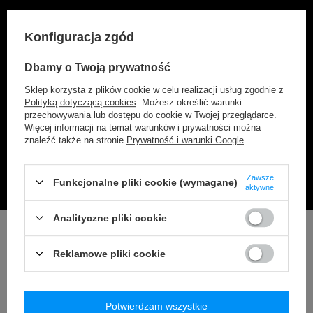
VIBE
Konfiguracja zgód
Kolekcja Vibe to bestseller wśród produktów SAXX, z
Dbamy o Twoją prywatność
szerokim wyborem wzorów. Bokserki te zapewniają
Sklep korzysta z plików cookie w celu realizacji usług zgodnie z
nie tylko doskonały komfort na co dzień, ale także
Polityką dotyczącą cookies
. Możesz określić warunki
doskonałą oddychalność i miękkość. Z kolekcją Vibe
przechowywania lub dostępu do cookie w Twojej przeglądarce.
odkryjesz różnorodność stylów, które podkreślą Twój
Więcej informacji na temat warunków i prywatności można
indywidualny gust i sprawią, że każdy dzień stanie
znaleźć także na stronie
Prywatność i warunki Google
.
się przyjemnością.
Zawsze
Funkcjonalne pliki cookie (wymagane)
aktywne
Analityczne pliki cookie
Reklamowe pliki cookie
Potwierdzam wszystkie