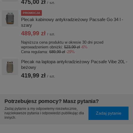
475,00 zł
/
szt.
PROMOCJA
Plecak kabinowy antykradzieżowy Pacsafe Go 34 l -
szary
489,99 zł
/
szt.
Najniższa cena produktu w okresie 30 dni przed
wprowadzeniem obniżki:
523,99 zł
-6%
Cena regularna:
689,99 zł
-29%
Plecak na laptopa antykradzieżowy Pacsafe Vibe 20L -
beżowy
419,99 zł
/
szt.
Potrzebujesz pomocy? Masz pytania?
Zadaj pytanie a my odpowiemy niezwłocznie,
Zadaj pytanie
najciekawsze pytania i odpowiedzi publikując dla
innych.