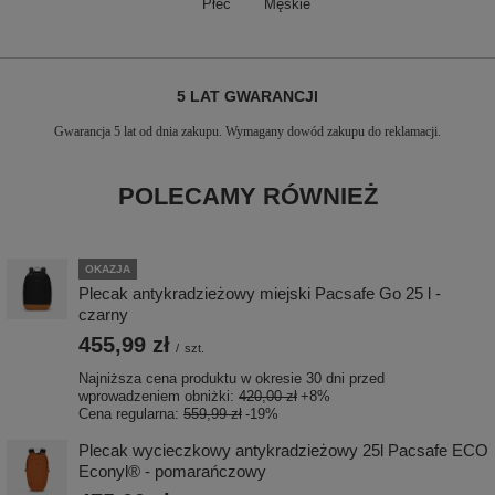
Płeć
Męskie
5 LAT GWARANCJI
Gwarancja 5 lat od dnia zakupu. Wymagany dowód zakupu do reklamacji.
POLECAMY RÓWNIEŻ
OKAZJA
Plecak antykradzieżowy miejski Pacsafe Go 25 l -
czarny
455,99 zł
/
szt.
Najniższa cena produktu w okresie 30 dni przed
wprowadzeniem obniżki:
420,00 zł
+8%
Cena regularna:
559,99 zł
-19%
Plecak wycieczkowy antykradzieżowy 25l Pacsafe ECO
Econyl® - pomarańczowy