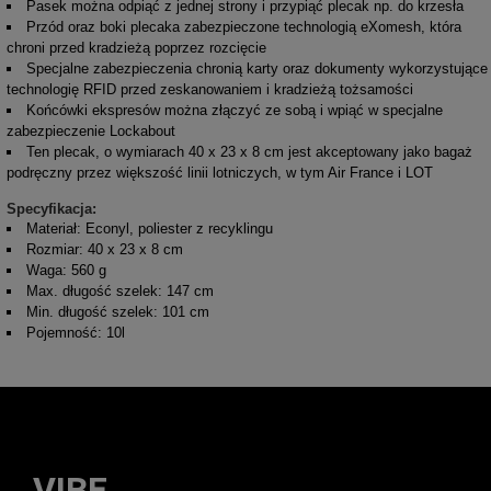
Pasek można odpiąć z jednej strony i przypiąć plecak np. do krzesła
Przód oraz boki plecaka zabezpieczone technologią eXomesh, która
chroni przed kradzieżą poprzez rozcięcie
Specjalne zabezpieczenia chronią karty oraz dokumenty wykorzystujące
technologię RFID przed zeskanowaniem i kradzieżą tożsamości
Końcówki ekspresów można złączyć ze sobą i wpiąć w specjalne
zabezpieczenie Lockabout
Ten plecak, o wymiarach 40 x 23 x 8 cm jest akceptowany jako bagaż
podręczny przez większość linii lotniczych, w tym Air France i LOT
Specyfikacja:
Materiał: Econyl, poliester z recyklingu
Rozmiar: 40 x 23 x 8 cm
Waga: 560 g
Max. długość szelek: 147 cm
Min. długość szelek: 101 cm
Pojemność: 10l
VIBE