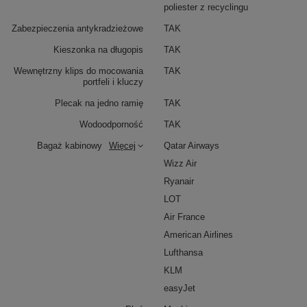
poliester z recyclingu
Zabezpieczenia antykradzieżowe
TAK
Kieszonka na długopis
TAK
Wewnętrzny klips do mocowania
TAK
portfeli i kluczy
Plecak na jedno ramię
TAK
Wodoodporność
TAK
Bagaż kabinowy
Więcej
Qatar Airways
Wizz Air
Ryanair
LOT
Air France
American Airlines
Lufthansa
KLM
easyJet