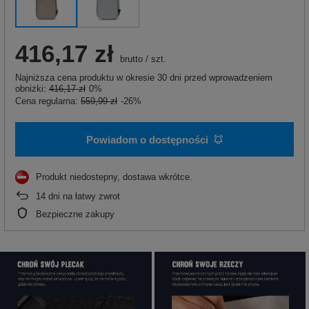
416,17 zł
brutto
/
szt.
Najniższa cena produktu w okresie 30 dni przed wprowadzeniem
obniżki:
416,17 zł
0%
Cena regularna:
559,99 zł
-26%
Powiadom o dostępności
Produkt niedostepny, dostawa wkrótce
14
dni na łatwy zwrot
Bezpieczne zakupy