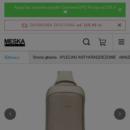
Kupuj bez kosztów wysyłki! Darmowe DPD Pickup od 119 zł
🚚
DARMOWA DOSTAWA
od 119,00 zł
Strona główna
PLECAKI ANTYKRADZIEŻOWE
MAŁE
Wstecz