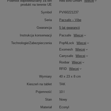
Podmiot odpowiedzialny za ten
Red Bird GmbH
Więcej
produkt na terenie UE
Symbol
PVI60221237
Seria
Pacsafe – Vibe
Gwarancja
5 lat gwarancji
Instrukcja konserwacji
Pacsafe
Więcej
Technologie/Zabezpieczenia
PopNLock
Więcej
Exomesh
Więcej
Carrysafe
Więcej
Roobar
Więcej
RFID
Więcej
Wymiary
40 x 23 x 8 cm
Kieszeń na tablet
TAK
Pojemność
10 l
Stan
Nowy
Materiał
Econyl