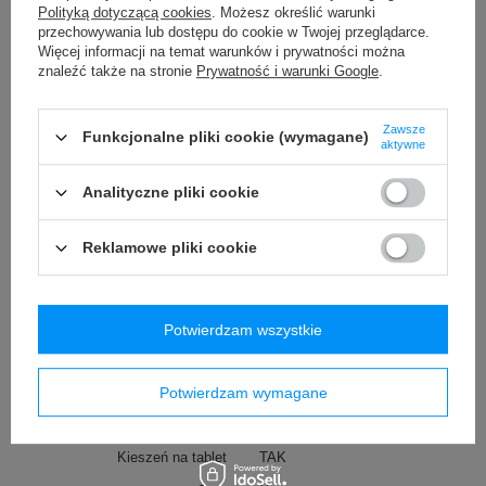
Polityką dotyczącą cookies
. Możesz określić warunki
Technologie/Zabezpieczenia
TurnNLock
Więcej
przechowywania lub dostępu do cookie w Twojej przeglądarce.
Carrysafe
Więcej
Więcej informacji na temat warunków i prywatności można
RFID
Więcej
znaleźć także na stronie
Prywatność i warunki Google
.
Zip Tab
Exomesh
Więcej
Zawsze
Funkcjonalne pliki cookie (wymagane)
aktywne
Roobar™ Style
Wymiary
25 x 29 x 12 cm
Analityczne pliki cookie
Długość paska
75 cm
Reklamowe pliki cookie
Pojemność
8 l
Waga (g)
590
Materiał
Nylon
Potwierdzam wszystkie
Wodoodporność
1000 mm
Kieszonka na długopis
TAK
Potwierdzam wymagane
Przekątna ekranu tabletu
11''
Kieszeń na tablet
TAK