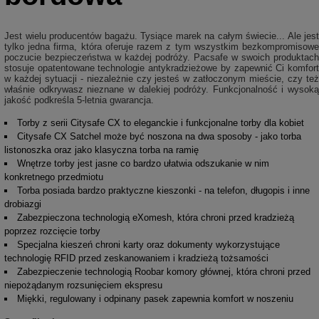
Jest wielu producentów bagażu. Tysiące marek na całym świecie... Ale jest
tylko jedna firma, która oferuje razem z tym wszystkim bezkompromisowe
poczucie bezpieczeństwa w każdej podróży. Pacsafe w swoich produktach
stosuje opatentowane technologie antykradzieżowe by zapewnić Ci komfort
w każdej sytuacji - niezależnie czy jesteś w zatłoczonym mieście, czy też
właśnie odkrywasz nieznane w dalekiej podróży. Funkcjonalność i wysoką
jakość podkreśla 5-letnia gwarancja.
Torby z serii Citysafe CX to eleganckie i funkcjonalne torby dla kobiet
Citysafe CX Satchel może być noszona na dwa sposoby - jako torba
listonoszka oraz jako klasyczna torba na ramię
Wnętrze torby jest jasne co bardzo ułatwia odszukanie w nim
konkretnego przedmiotu
Torba posiada bardzo praktyczne kieszonki - na telefon, długopis i inne
drobiazgi
Zabezpieczona technologią eXomesh, która chroni przed kradzieżą
poprzez rozcięcie torby
Specjalna kieszeń chroni karty oraz dokumenty wykorzystujące
technologię RFID przed zeskanowaniem i kradzieżą tożsamości
Zabezpieczenie technologią Roobar komory głównej, która chroni przed
niepożądanym rozsunięciem ekspresu
Miękki, regulowany i odpinany pasek zapewnia komfort w noszeniu