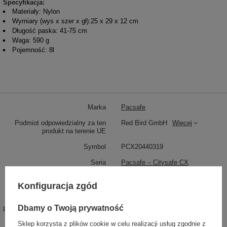
Specyfikacja:
Materiały: Nylon
Wymiary (wys x szer x gł):25 x 29 x 12 cm
Długość paska: 41-75 cm
Waga: 590 g
Pojemność: 8l
Marka
Pacsafe
Podmiot odpowiedzialny za ten
Red Bird GmbH
Więcej
produkt na terenie UE
Symbol
PCX20440319
Seria
Pacsafe – Citysafe CX
Gwarancja
5 lat gwarancji
Konfiguracja zgód
Instrukcja konserwacji
Pacsafe
Więcej
Dbamy o Twoją prywatność
Produkt wprowadzony do obrotu na
TAK
terenie UE przed 13.12.2024
Sklep korzysta z plików cookie w celu realizacji usług zgodnie z