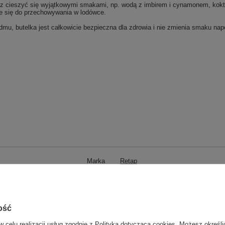
z cieszyć się wyjątkowymi smakami, np. wodą z imbirem i cynamonem, ko
je się do przechowywania w lodówce.
mu, butelka jest całkowicie bezpieczna dla zdrowia i nie zmienia smaku napo
Marka
Retap
zialny za ten produkt na terenie UE
Red Bird GmbH
Więcej
Symbol
BRP08-LLB
Informacje o bezpieczeństwie
Retap
Więcej
ość
Atrybut produktu: Kolor
Light Blue
w celu realizacji usług zgodnie z
Polityką dotyczącą cookies
. Możesz określi