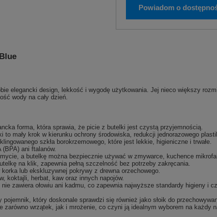
Powiadom o dostępnoś
 Blue
obie elegancki design, lekkość i wygodę użytkowania. Jej nieco większy rozm
ość wody na cały dzień.
ancka forma, która sprawia, że picie z butelki jest czystą przyjemnością.
ki to mały krok w kierunku ochrony środowiska, redukcji jednorazowego plast
ingowanego szkła borokrzemowego, które jest lekkie, higieniczne i trwałe.
 (BPA) ani ftalanów.
a mycie, a butelkę można bezpiecznie używać w zmywarce, kuchence mikrofal
utelkę na klik, zapewnia pełną szczelność bez potrzeby zakręcania.
w korka lub ekskluzywnej pokrywy z drewna orzechowego.
w, koktajli, herbat, kaw oraz innych napojów.
nie zawiera ołowiu ani kadmu, co zapewnia najwyższe standardy higieny i c
ny pojemnik, który doskonale sprawdzi się również jako słoik do przechowywa
e zarówno wrzątek, jak i mrożenie, co czyni ją idealnym wyborem na każdy n