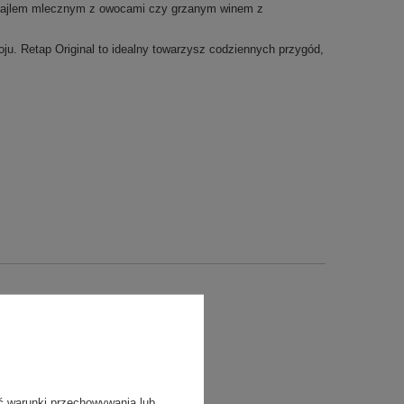
ktajlem mlecznym z owocami czy grzanym winem z
ju. Retap Original to idealny towarzysz codziennych przygód,
ć warunki przechowywania lub