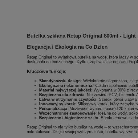
Butelka szklana Retap Original 800ml - Light
Elegancja i Ekologia na Co Dzień
Retap Original to wyjątkowa butelka na wodę, która łączy w s
doskonała do codziennego użytku, zapewniając odpowiednią il
Kluczowe funkcje:
Skandynawski design
: Wielokrotnie nagradzana, eleg
Ekologiczna i ekonomiczna
: Każde napełnienie butel
Materiał najwyższej jakości
: Wykonana w 30% z recykl
Bezpieczna dla zdrowia
: Nie zawiera PCV, bisfenolu A
Łatwa w utrzymaniu czystości
: Szeroki otwór ułatwi
Innowacyjny korek
: Silikonowy korek, który zamyka b
Personalizacja
: Możliwość wyboru spośród 20 koloró
Wszechstronne zastosowanie
: Idealna do wody, sokó
Bezpieczne i higieniczne szkło
: Borokrzemowe szkło 
Retap Original to nie tylko butelka na wodę – to wszechstron
mikrofalówce. Dzięki swojej wytrzymałości, butelka wytrzymuj