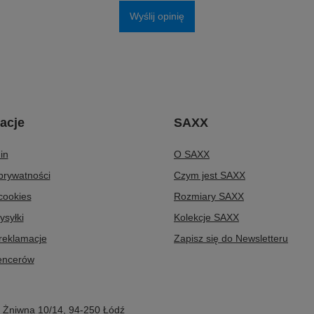
Wyślij opinię
acje
SAXX
in
O SAXX
 prywatności
Czym jest SAXX
 cookies
Rozmiary SAXX
ysyłki
Kolekcje SAXX
 reklamacje
Zapisz się do Newsletteru
uencerów
,
Żniwna 10/14
,
94-250
Łódź