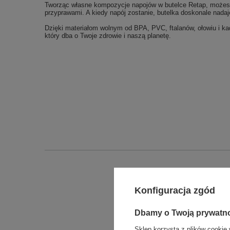
Tworząc własne kompozycje napojów w butelce Retap, możes
przyprawami. A kiedy napój zostanie, butelka doskonale nada
Dzięki materiałom wolnym od BPA, PVC, ftalanów, ołowiu i kad
który dba o Twoje zdrowie i naszą planetę.
Podmiot odpowied
Konfiguracja zgód
Dbamy o Twoją prywatn
Sklep korzysta z plików cookie 