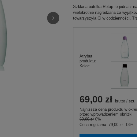
Szklana butelka Retap to jedna z n
wielokrotnie nagradzana za wyjątko
towarzyszyła Ci w codzienności. Trz
Atrybut
produktu:
Kolor
69,00 zł
brutto
/
szt.
Najniższa cena produktu w okres
przed wprowadzeniem obniżki:
69,00 zł
0%
Cena regularna:
79,00 zł
-13%