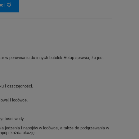
ci
iar w porównaniu do innych butelek Retap sprawia, że jest
iku i oszczędności.
owej i lodówce.
zystości wody.
nia jedzenia i napojów w lodówce, a także do podgrzewania w
apój i każdą okazję.