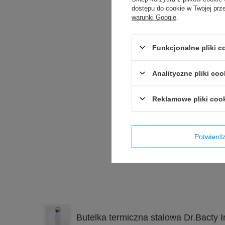
dostępu do cookie w Twojej prz
warunki Google
.
Funkcjonalne pliki 
Analityczne pliki coo
Reklamowe pliki coo
Potwier
Produkt wprowadzony do obr
Butelka termiczna stalowa Dr.Bacty Ir