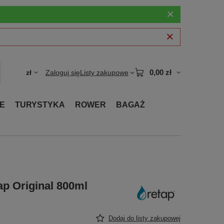
0,00 zł
zł
Zaloguj się
Listy zakupowe
E
TURYSTYKA
ROWER
BAGAŻ
ap Original 800ml
Dodaj do listy zakupowej