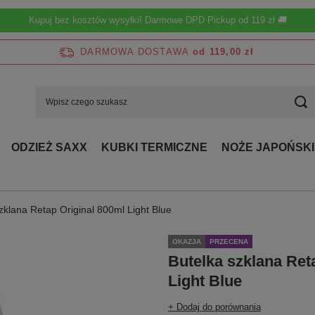
Kupuj bez kosztów wysyłki! Darmowe DPD Pickup od 119 zł 🚚
DARMOWA DOSTAWA
od 119,00 zł
ODZIEŻ SAXX
KUBKI TERMICZNE
NOŻE JAPOŃSKI
zklana Retap Original 800ml Light Blue
OKAZJA
PRZECENA
Butelka szklana Ret
Light Blue
+ Dodaj do porównania