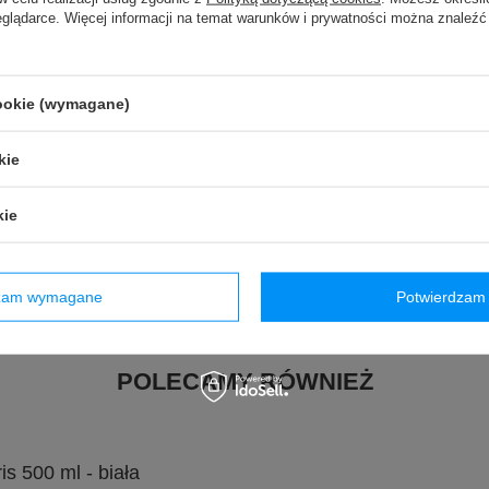
eglądarce. Więcej informacji na temat warunków i prywatności można znaleźć
Materiał
Szkło borokrzemowe
Stan
Nowy
Wysokość
23 cm
cookie (wymagane)
Średnica
8,8 cm
kie
Waga (g)
220 g
Bez BPA, BPS, ftalanów
TAK
Więcej
kie
Wzór
NIE
Pojemność
800 ml
dzam wymagane
Potwierdzam 
otu na terenie UE przed 13.12.2024
TAK
POLECAMY RÓWNIEŻ
is 500 ml - biała