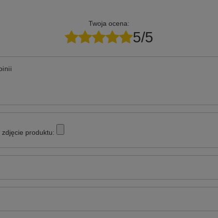
Twoja ocena:
5/5
inii
zdjęcie produktu: