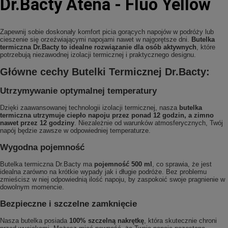
Dr.Bacty Atena - Fluo Yellow
Zapewnij sobie doskonały komfort picia gorących napojów w podróży lub
cieszenie się orzeźwiającymi napojami nawet w najgorętsze dni.
Butelka
termiczna Dr.Bacty to idealne rozwiązanie dla osób aktywnych
, które
potrzebują niezawodnej izolacji termicznej i praktycznego designu.
Główne cechy Butelki Termicznej Dr.Bacty:
Utrzymywanie optymalnej temperatury
Dzięki zaawansowanej technologii izolacji termicznej, nasza
butelka
termiczna utrzymuje ciepło napoju przez ponad 12 godzin, a zimno
nawet przez 12 godziny
. Niezależnie od warunków atmosferycznych, Twój
napój będzie zawsze w odpowiedniej temperaturze.
Wygodna pojemność
Butelka termiczna Dr.Bacty ma
pojemność 500 ml
, co sprawia, że jest
idealna zarówno na krótkie wypady jak i długie podróże. Bez problemu
zmieścisz w niej odpowiednią ilość napoju, by zaspokoić swoje pragnienie w
dowolnym momencie.
Bezpieczne i szczelne zamknięcie
Nasza butelka posiada
100% szczelną nakrętkę
, która skutecznie chroni