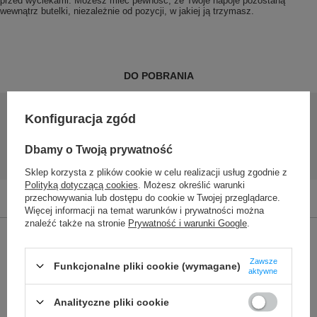
przed wyciekami. Możesz mieć pewność, że Twoje napoje pozostaną
wewnątrz butelki, niezależnie od pozycji, w jakiej ją trzymasz.
DO POBRANIA
Zasoby dotyczące bezpieczeństwa i produktów
Konfiguracja zgód
Instrukcja obsługi
Dbamy o Twoją prywatność
Instrukcja-Atena
Sklep korzysta z plików cookie w celu realizacji usług zgodnie z
Polityką dotyczącą cookies
. Możesz określić warunki
przechowywania lub dostępu do cookie w Twojej przeglądarce.
Więcej informacji na temat warunków i prywatności można
znaleźć także na stronie
Prywatność i warunki Google
.
Marka
Dr.Bacty
Podmiot odpowiedzialny za ten
Red Bird Sp. z o.o.
Więcej
Zawsze
Funkcjonalne pliki cookie (wymagane)
produkt na terenie UE
aktywne
Symbol
5905204946374
Analityczne pliki cookie
Seria
Dr.Bacty - Atena