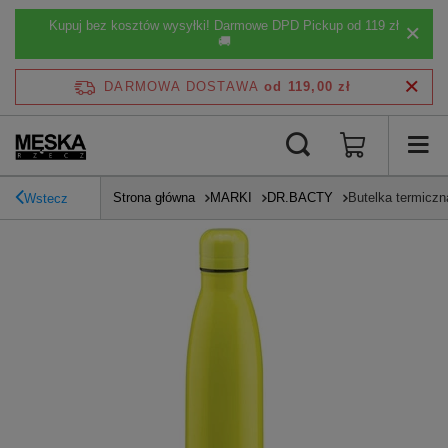
Kupuj bez kosztów wysyłki! Darmowe DPD Pickup od 119 zł
🚚
DARMOWA DOSTAWA
od 119,00 zł
Strona główna
MARKI
DR.BACTY
Butelka termiczn
Wstecz