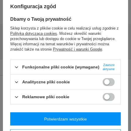
Konfiguracja zgód
DO POBRANIA
Dbamy o Twoją prywatność
Sklep korzysta z plików cookie w celu realizacji usług zgodnie z
Zasoby dotyczące bezpieczeństwa i produktów
Polityką dotyczącą cookies
. Możesz określić warunki
przechowywania lub dostępu do cookie w Twojej przeglądarce.
Instrukcja obsługi
Więcej informacji na temat warunków i prywatności można
znaleźć także na stronie
Prywatność i warunki Google
.
Instrukcja-Atena
Zawsze
Funkcjonalne pliki cookie (wymagane)
aktywne
Analityczne pliki cookie
Marka
Dr.Bacty
Podmiot odpowiedzialny za ten
Red Bird Sp. z o.o.
Więcej
Reklamowe pliki cookie
produkt na terenie UE
Symbol
ATENA500DG
Seria
Dr.Bacty - Atena
Potwierdzam wszystkie
Gwarancja
24 miesiące gwarancji