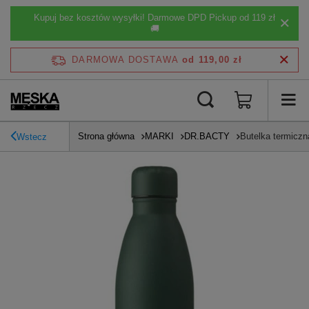
Kupuj bez kosztów wysyłki! Darmowe DPD Pickup od 119 zł
🚚
DARMOWA DOSTAWA
od 119,00 zł
Strona główna
MARKI
DR.BACTY
Butelka termiczn
Wstecz