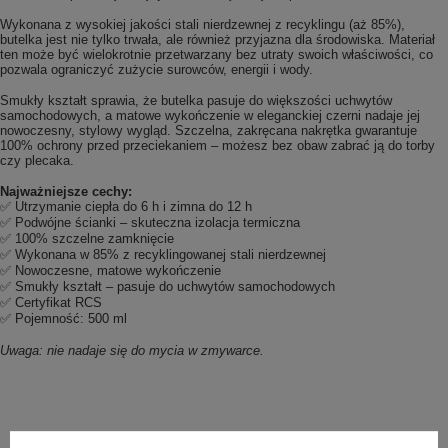
Wykonana z wysokiej jakości stali nierdzewnej z recyklingu (aż 85%),
butelka jest nie tylko trwała, ale również przyjazna dla środowiska. Materiał
ten może być wielokrotnie przetwarzany bez utraty swoich właściwości, co
pozwala ograniczyć zużycie surowców, energii i wody.
Smukły kształt sprawia, że butelka pasuje do większości uchwytów
samochodowych, a matowe wykończenie w eleganckiej czerni nadaje jej
nowoczesny, stylowy wygląd. Szczelna, zakręcana nakrętka gwarantuje
100% ochrony przed przeciekaniem – możesz bez obaw zabrać ją do torby
czy plecaka.
Najważniejsze cechy:
✅ Utrzymanie ciepła do 6 h i zimna do 12 h
✅ Podwójne ścianki – skuteczna izolacja termiczna
✅ 100% szczelne zamknięcie
✅ Wykonana w 85% z recyklingowanej stali nierdzewnej
✅ Nowoczesne, matowe wykończenie
✅ Smukły kształt – pasuje do uchwytów samochodowych
✅ Certyfikat RCS
✅ Pojemność: 500 ml
Uwaga: nie nadaje się do mycia w zmywarce.