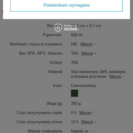
Informacje o bezpieczeństwie
Atena
Więcej
Potwierdzam wymagane
Produkt wprowadzony do obrotu na
TAK
terenie UE przed 13.12.2024
Wymiary
26,3 cm x 6,7 cm
Pojemność
500 ml
Możliwość mycia w zmywarce
NIE
Więcej
Bez BPA, BPS, ftalanów
TAK
Więcej
Uchwyt
TAK
Materiał
Stal nierdzewna 18/8, podwójna ,
izolowana próżniowo
Więcej
Kolor
Ciemnozielony
Waga (g)
280 g
Czas utrzymywania ciepła
6 h
Więcej
Czas utrzymywania zimna
12 h
Więcej
Metody znakowania
Nadruk uv