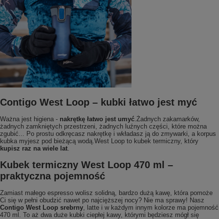
Contigo West Loop – kubki łatwo jest myć
Ważna jest higiena -
nakrętkę łatwo jest umyć
.Żadnych zakamarków,
żadnych zamkniętych przestrzeni, żadnych luźnych części, które można
zgubić... Po prostu odkręcasz nakrętkę i wkładasz ją do zmywarki, a korpus
kubka myjesz pod bieżącą wodą.West Loop to kubek termiczny, który
kupisz raz na wiele lat
.
Kubek termiczny West Loop 470 ml –
praktyczna pojemność
Zamiast małego espresso wolisz solidną, bardzo dużą kawę, która pomoże
Ci się w pełni obudzić nawet po najcięższej nocy? Nie ma sprawy! Nasz
Contigo West Loop srebrny
, latte i w każdym innym kolorze ma pojemność
470 ml. To aż dwa duże kubki ciepłej kawy, którymi będziesz mógł się