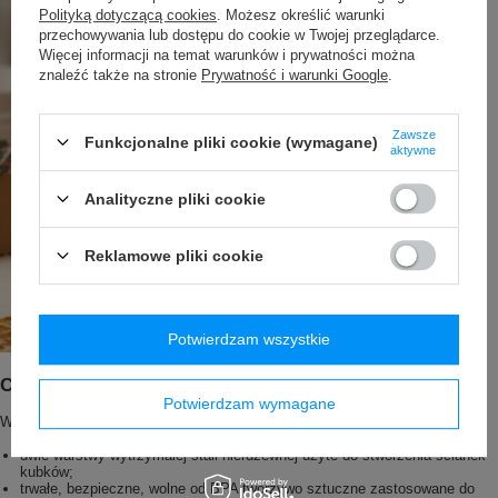
Polityką dotyczącą cookies
. Możesz określić warunki
przechowywania lub dostępu do cookie w Twojej przeglądarce.
Więcej informacji na temat warunków i prywatności można
znaleźć także na stronie
Prywatność i warunki Google
.
Zawsze
Funkcjonalne pliki cookie (wymagane)
aktywne
Analityczne pliki cookie
Reklamowe pliki cookie
Potwierdzam wszystkie
Contigo West Loop 2.0 zalety
Potwierdzam wymagane
West Loop to kubek, który kupujesz raz na kilka długich lat.
dwie warstwy wytrzymałej stali nierdzewnej użyte do stworzenia ścianek
kubków;
trwałe, bezpieczne, wolne od BPA tworzywo sztuczne zastosowane do