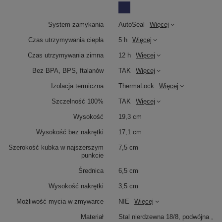
System zamykania
AutoSeal
Więcej
Czas utrzymywania ciepła
5 h
Więcej
Czas utrzymywania zimna
12 h
Więcej
Bez BPA, BPS, ftalanów
TAK
Więcej
Izolacja termiczna
ThermaLock
Więcej
Szczelność 100%
TAK
Więcej
Wysokość
19,3 cm
Wysokość bez nakrętki
17,1 cm
Szerokość kubka w najszerszym
7,5 cm
punkcie
Średnica
6,5 cm
Wysokość nakrętki
3,5 cm
Możliwość mycia w zmywarce
NIE
Więcej
Materiał
Stal nierdzewna 18/8, podwójna ,