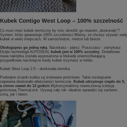
Kubek Contigo West Loop – 100% szczelność
Co musi mieć kubek termiczny by móc określić go mianem „doskonały”?
System, który gwarantuje 100% szczelności.Wiemy, że chcesz używać swój
kubek w wielu miejscach. W samochodzie, metrze lub biurze.
Obsługujesz go jedną ręką
. Naciskasz - pijesz. Puszczasz - zamykasz.
Dzięki technologii AUTOSEAL
kubek jest w 100% szczelny
. Dodatkowo
nowa nakrętka została wyposażona w blokadę uniemożliwiającą
przypadkowe naciśnięcie kiedy kubek trzymasz w torbie.
Kubek West Loop 2.0 – doskonała termika
Podwójne ścianki kubka są izolowane próżniowo. Takie rozwiązanie
zapewnia doskonałe właściwości termiczne.
Kubek utrzymuje ciepło do 5,
a zimno nawet do 12 godzin
.Wykorzystaliśmy nowoczesną izolację
próżniową ThermaLock. Używaj cały rok- idealnie sprawdzi się zarówno
zimą, jak i latem.