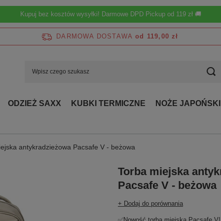
Kupuj bez kosztów wysyłki! Darmowe DPD Pickup od 119 zł 🚚
DARMOWA DOSTAWA
od 119,00 zł
ODZIEŻ SAXX
KUBKI TERMICZNE
NOŻE JAPOŃSKI
iejska antykradzieżowa Pacsafe V - beżowa
Torba miejska anty
Pacsafe V - beżowa
+ Dodaj do porównania
✅Nowość torba miejska Pacsafe V!