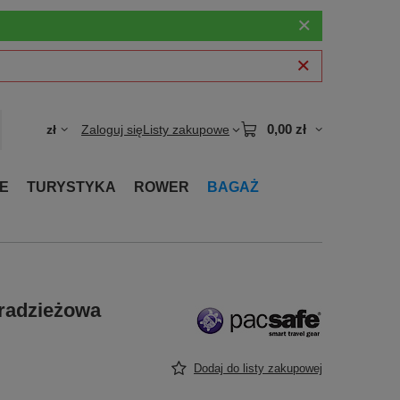
0,00 zł
zł
Zaloguj się
Listy zakupowe
E
TURYSTYKA
ROWER
BAGAŻ
kradzieżowa
Dodaj do listy zakupowej