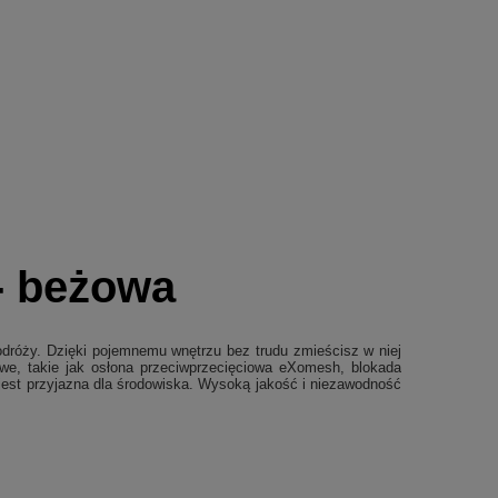
- beżowa
odróży. Dzięki pojemnemu wnętrzu bez trudu zmieścisz w niej
owe, takie jak osłona przeciwprzecięciowa eXomesh, blokada
st przyjazna dla środowiska. Wysoką jakość i niezawodność