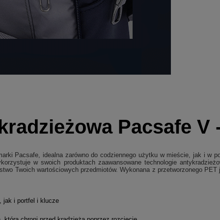
ykradzieżowa Pacsafe V 
 marki Pacsafe, idealna zarówno do codziennego użytku w mieście, jak i w p
wykorzystuje w swoich produktach zaawansowane technologie antykradzież
stwo Twoich wartościowych przedmiotów. Wykonana z przetworzonego PET je
ak i portfel i klucze
 która chroni przed kradzieżą poprzez rozcięcie