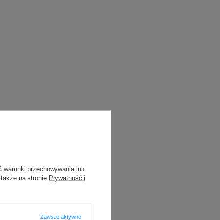
ć warunki przechowywania lub
 także na stronie
Prywatność i
Zawsze aktywne