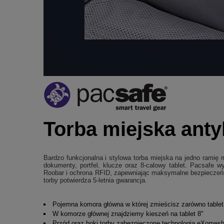
Torba miejska ant
Bardzo funkcjonalna i stylowa torba miejska na jedno ramię
dokumenty, portfel, klucze oraz 8-calowy tablet. Pacsafe 
Roobar i ochrona RFID, zapewniając maksymalne bezpieczeń
torby potwierdza 5-letnia gwarancja.
Pojemna komora główna w której zmieścisz zarówno tablet, j
W komorze głównej znajdziemy kieszeń na tablet 8"
Przód oraz boki torby zabezpieczone technologią eXomesh,