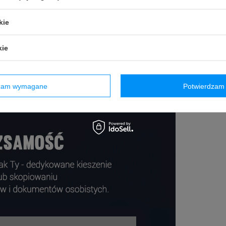
kie
kie
dzam wymagane
Potwierdzam 