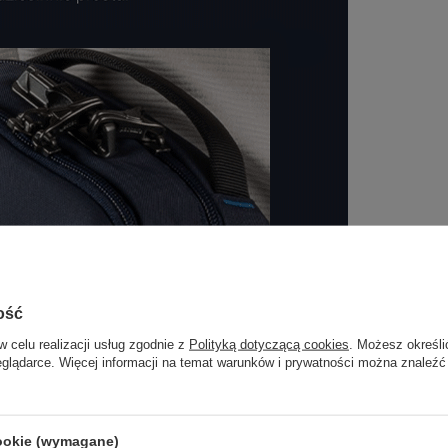
ość
w celu realizacji usług zgodnie z
Polityką dotyczącą cookies
. Możesz określi
eglądarce. Więcej informacji na temat warunków i prywatności można znaleźć
cookie (wymagane)