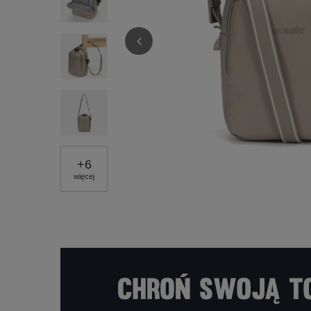
+
6
więcej