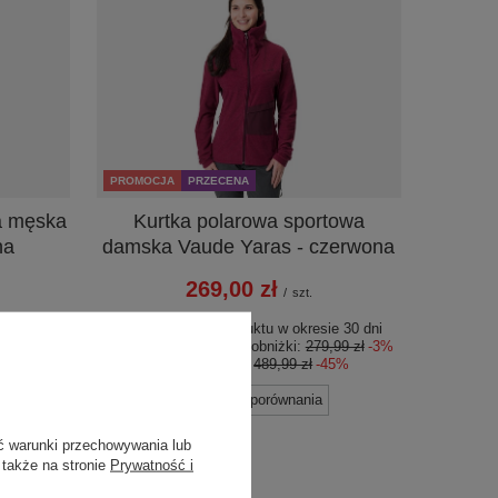
PROMOCJA
PRZECENA
a męska
Kurtka polarowa sportowa
na
damska Vaude Yaras - czerwona
269,00 zł
/
szt.
e 30 dni
Najniższa cena produktu w okresie 30 dni
99 zł
-62%
przed wprowadzeniem obniżki:
279,99 zł
-3%
79%
Cena regularna:
489,99 zł
-45%
+ Dodaj do porównania
ć warunki przechowywania lub
 także na stronie
Prywatność i