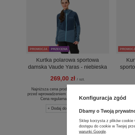
PROMOCJA
PRZECENA
PROMOC
Kurtka polarowa sportowa
Kur
damska Vaude Yaras - niebieska
sport
269,00 zł
/
szt.
Najniższa cena produktu w okresie 30 dni
przed wprowadzeniem obniżki:
329,99 zł
-18%
Najniżs
Konfiguracja zgód
Cena regularna:
579,99 zł
-54%
przed wpr
Ce
+ Dodaj do porównania
Dbamy o Twoją prywatn
Sklep korzysta z plików cookie 
dostępu do cookie w Twojej prz
warunki Google
.