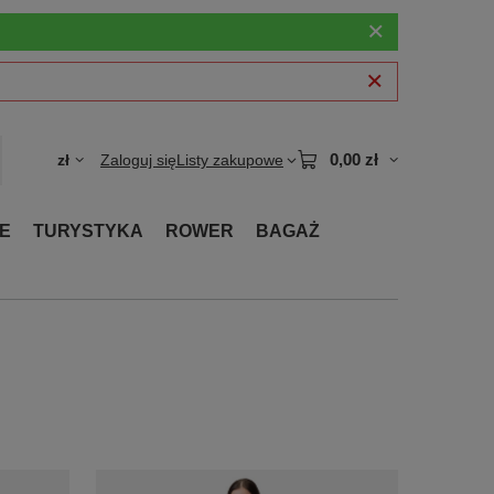
0,00 zł
zł
Zaloguj się
Listy zakupowe
E
TURYSTYKA
ROWER
BAGAŻ