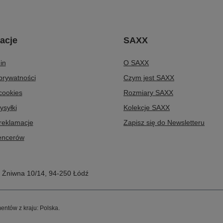
acje
SAXX
in
O SAXX
 prywatności
Czym jest SAXX
 cookies
Rozmiary SAXX
ysyłki
Kolekcje SAXX
 reklamacje
Zapisz się do Newsletteru
uencerów
,
Żniwna 10/14
,
94-250
Łódź
entów z kraju:
Polska
.