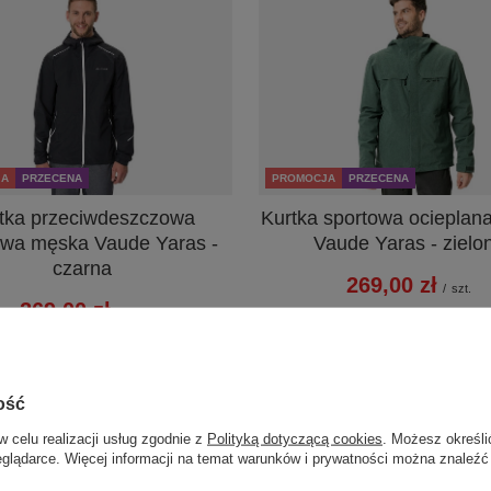
JA
PRZECENA
PROMOCJA
PRZECENA
tka przeciwdeszczowa
Kurtka sportowa ocieplan
owa męska Vaude Yaras -
Vaude Yaras - zielo
czarna
269,00 zł
/
szt.
269,00 zł
/
szt.
Najniższa cena produktu w okresi
przed wprowadzeniem obniżki:
719,
za cena produktu w okresie 30 dni
Cena regularna:
1 269,99 zł
-
owadzeniem obniżki:
479,99 zł
-43%
na regularna:
829,99 zł
-68%
+ Dodaj do porównania
ość
+ Dodaj do porównania
w celu realizacji usług zgodnie z
Polityką dotyczącą cookies
. Możesz określi
eglądarce. Więcej informacji na temat warunków i prywatności można znaleźć