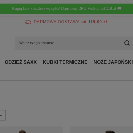
Kupuj bez kosztów wysyłki! Darmowe DPD Pickup od 119 zł 🚚
DARMOWA DOSTAWA
od 119,00 zł
ODZIEŻ SAXX
KUBKI TERMICZNE
NOŻE JAPOŃSKI