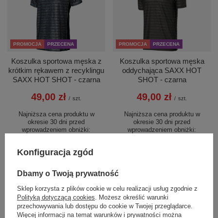
PROMOCJA
PRZECENA
PROMOCJA
PRZECENA
Koszulka sportowa męska z
Koszulka sportowa męska
krótkim rękawem z recyklingu
oddychająca SAXX HOT
SAXX HOT SHOT - czarna
SHOT - czarna
49,00 zł
49,00 zł
/
szt.
/
szt.
Najniższa cena produktu w
Najniższa cena produktu w
okresie 30 dni przed
okresie 30 dni przed
wprowadzeniem obniżki:
wprowadzeniem obniżki:
96,00 zł
-48%
96,00 zł
-48%
Cena regularna:
239,99 zł
-80%
Cena regularna:
239,99 zł
-80%
Konfiguracja zgód
+ Dodaj do porównania
+ Dodaj do porównania
Dbamy o Twoją prywatność
Sklep korzysta z plików cookie w celu realizacji usług zgodnie z
Polityką dotyczącą cookies
. Możesz określić warunki
przechowywania lub dostępu do cookie w Twojej przeglądarce.
Więcej informacji na temat warunków i prywatności można