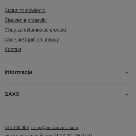
Status zamówienia
Śledzenie przesyłki
Chcę zareklamować produkt
Chcę odstąpić od umowy
Kontakt
Informacje
SAXX
515 100 008
sklep@meskarzecz.com
meskarzecz.com
,
Żniwna 10/14
,
94-250
Łódź