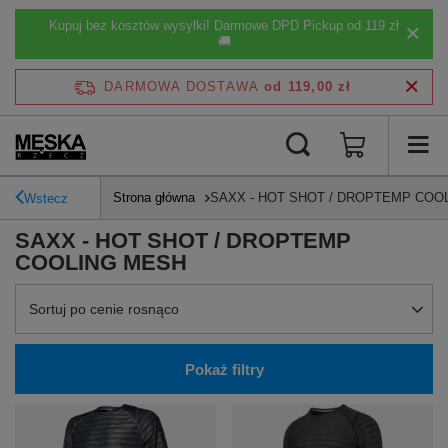
Kupuj bez kosztów wysyłki! Darmowe DPD Pickup od 119 zł
🚚
DARMOWA DOSTAWA
od 119,00 zł
Strona główna
SAXX - HOT SHOT / DROPTEMP COO
Wstecz
SAXX - HOT SHOT / DROPTEMP
COOLING MESH
Zmień sortowanie
Sortuj po cenie rosnąco
Pokaż filtry