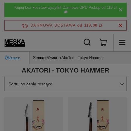
Kupuj bez kosztów wysyłki! Darmowe DPD Pickup od 119 zł
🚚
DARMOWA DOSTAWA
od 119,00 zł
Strona główna
AkaTori - Tokyo Hammer
Wstecz
AKATORI - TOKYO HAMMER
Zmień sortowanie
Sortuj po cenie rosnąco