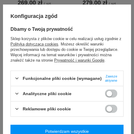
269,00 zł
279,00 zł
/
szt.
/
szt.
+ Dodaj do porównania
+ Dodaj do porównania
Konfiguracja zgód
Dbamy o Twoją prywatność
Sklep korzysta z plików cookie w celu realizacji usług zgodnie z
Polityką dotyczącą cookies
. Możesz określić warunki
przechowywania lub dostępu do cookie w Twojej przeglądarce.
Więcej informacji na temat warunków i prywatności można
znaleźć także na stronie
Prywatność i warunki Google
.
NOWOŚĆ
Zawsze
Funkcjonalne pliki cookie (wymagane)
Nóż Nakiri do warzyw Aka Tori
Zestaw startowy Aka Tori
aktywne
ze stali damasceńskiej 7" -
Basic Tokyo Hammer (2 szt.)
Tokyo Hammer
Analityczne pliki cookie
508,00 zł
/
szt.
279,00 zł
/
szt.
+ Dodaj do porównania
Reklamowe pliki cookie
+ Dodaj do porównania
Potwierdzam wszystkie