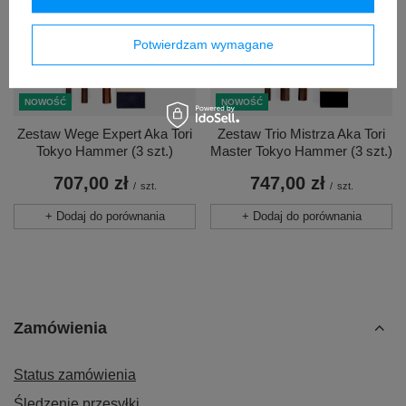
Potwierdzam wymagane
NOWOŚĆ
NOWOŚĆ
Zestaw Wege Expert Aka Tori
Zestaw Trio Mistrza Aka Tori
Tokyo Hammer (3 szt.)
Master Tokyo Hammer (3 szt.)
707,00 zł
747,00 zł
/
szt.
/
szt.
+ Dodaj do porównania
+ Dodaj do porównania
Zamówienia
Status zamówienia
Śledzenie przesyłki