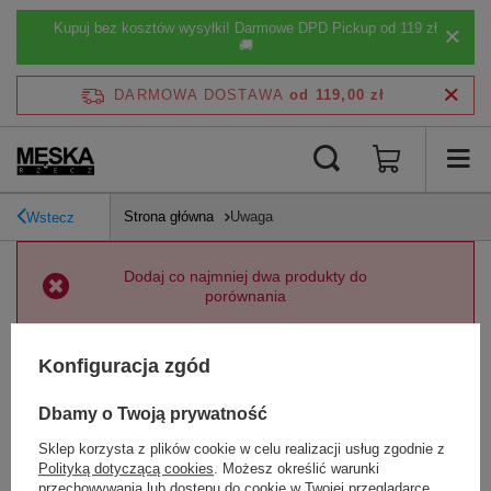
Kupuj bez kosztów wysyłki! Darmowe DPD Pickup od 119 zł
🚚
DARMOWA DOSTAWA
od 119,00 zł
Strona główna
Uwaga
Wstecz
Dodaj co najmniej dwa produkty do
porównania
Konfiguracja zgód
Strona główna
Dbamy o Twoją prywatność
Sklep korzysta z plików cookie w celu realizacji usług zgodnie z
Polityką dotyczącą cookies
. Możesz określić warunki
przechowywania lub dostępu do cookie w Twojej przeglądarce.