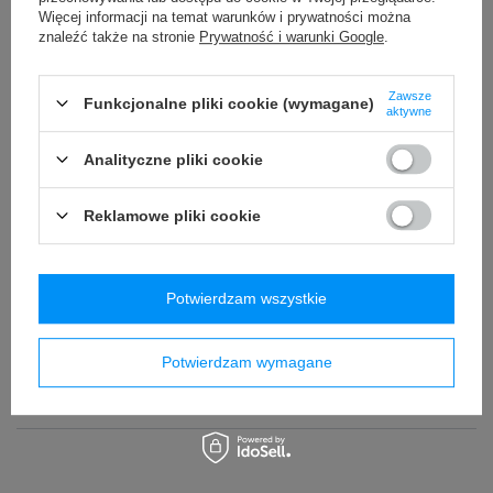
Więcej informacji na temat warunków i prywatności można
Zamówienia
znaleźć także na stronie
Prywatność i warunki Google
.
Status zamówienia
Zawsze
Funkcjonalne pliki cookie (wymagane)
aktywne
Śledzenie przesyłki
Chcę zareklamować produkt
Analityczne pliki cookie
Chcę odstąpić od umowy
Reklamowe pliki cookie
Kontakt
Potwierdzam wszystkie
Informacje
Potwierdzam wymagane
SAXX