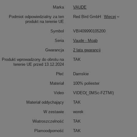
Marka
VAUDE
Podmiot odpowiedzialny za ten
Red Bird GmbH
Więcej
produkt na terenie UE
Symbol
VBI409990105200
Seria
Vaude - Moab
Gwarancja
2 lata gwarancji
Produkt wprowadzony do obrotu na
TAK
terenie UE przed 13.12.2024
Płeć
Damskie
Materiał
100% poliester
Video
VIDEO(_0MSc-FZTMI)
Materiał oddychający
TAK
W zestawie
worek
Wiatroszczelność
TAK
Plamoodporność
TAK