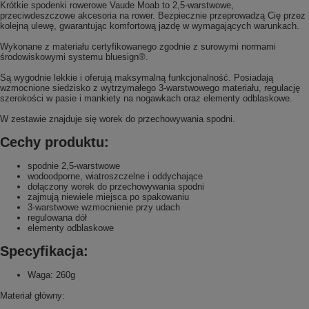
Krótkie spodenki rowerowe Vaude Moab to 2,5-warstwowe,
przeciwdeszczowe akcesoria na rower. Bezpiecznie przeprowadzą Cię przez
kolejną ulewę, gwarantując komfortową jazdę w wymagających warunkach.
Wykonane z materiału certyfikowanego zgodnie z surowymi normami
środowiskowymi systemu bluesign®.
Są wygodnie lekkie i oferują maksymalną funkcjonalność. Posiadają
wzmocnione siedzisko z wytrzymałego 3-warstwowego materiału, regulację
szerokości w pasie i mankiety na nogawkach oraz elementy odblaskowe.
W zestawie znajduje się worek do przechowywania spodni.
Cechy produktu:
spodnie 2,5-warstwowe
wodoodporne, wiatroszczelne i oddychające
dołączony worek do przechowywania spodni
zajmują niewiele miejsca po spakowaniu
3-warstwowe wzmocnienie przy udach
regulowana dół
elementy odblaskowe
Specyfikacja:
Waga: 260g
Materiał główny: