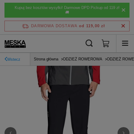
Kupuj bez kosztów wysyłki! Darmowe DPD Pickup od 119 zł
🚚
DARMOWA DOSTAWA
od 119,00 zł
Strona główna
ODZIEŻ ROWEROWA
ODZIEŻ ROW
Wstecz