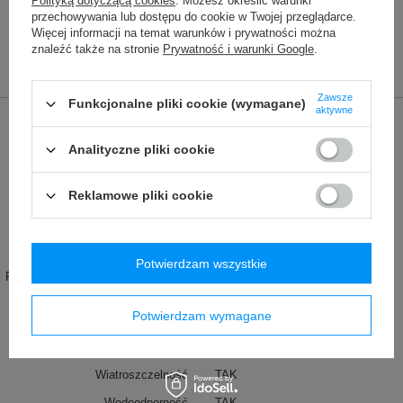
Polityką dotyczącą cookies
. Możesz określić warunki
Membrana: 100% poliuretan
przechowywania lub dostępu do cookie w Twojej przeglądarce.
Więcej informacji na temat warunków i prywatności można
znaleźć także na stronie
Prywatność i warunki Google
.
Zawsze
Funkcjonalne pliki cookie (wymagane)
aktywne
Marka
VAUDE
Analityczne pliki cookie
Podmiot odpowiedzialny za ten
Red Bird GmbH
Więcej
produkt na terenie UE
Symbol
42281010
Reklamowe pliki cookie
Seria
Vaude - Luminum
Gwarancja
2 lata gwarancji
Potwierdzam wszystkie
Produkt wprowadzony do obrotu na
TAK
terenie UE przed 13.12.2024
Potwierdzam wymagane
Eco Finish
TAK
Video
VIDEO(G0CyAoDk51M)
Wiatroszczelność
TAK
Wodoodporność
TAK