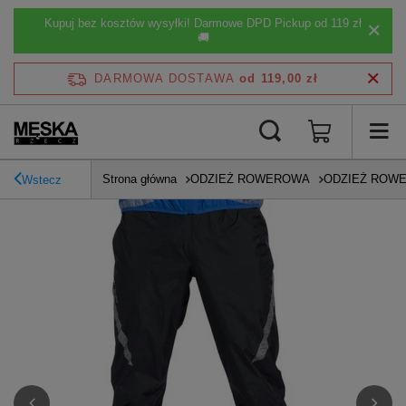
Kupuj bez kosztów wysyłki! Darmowe DPD Pickup od 119 zł
🚚
DARMOWA DOSTAWA
od 119,00 zł
Strona główna
ODZIEŻ ROWEROWA
ODZIEŻ ROW
Wstecz