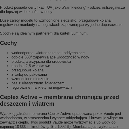
Produkt posiada certyfikat TÜV jako „Warnkleidung” - odzież ostrzegawcza
dla lepszej widoczności w nocy.
Duże zalety modelu to wzmocnione siedzisko, przegubowe kolana i
regulowane mankiety na nogawkach zapewniające wygodne dopasowanie.
Spodnie są idealnym partnerem dla kurtek Luminum.
Cechy
wodoodporne, wiatroszczelne i oddychające
odbicie 360° zapewniające widoczność w nocy
produkcja przyjazna dla środowiska
spodnie 2,5-warstwowe
przegubowe kolana
z torbą do pakowania
wzmocnione siedzenie
pas z elastycznym ściągaczem
regulowane mankiety na nogawkach
Ceplex Active – membrana chroniąca przed
deszczem i wiatrem
Wysokiej jakości membrana Ceplex Active opracowana przez Vaude jest
wodoodporna, wiatroszczelna i wysoce oddychająca. Utrzymuje wilgoć na
zewnątrz i ciepło. Twój produkt Vaude może wytrzymać słup wody co
najmniej 10 000 milimetrów (JIS L 1092 B). Membrana jest wykonana z