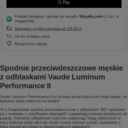
Produkt dostępny i gotowy do wysyłki
Wysyłka
jutro
(1 szt. w
magazynie)
Darmowa i szybka dostawa
od
119,00 zł
14
dni na łatwy zwrot
Bezpieczne zakupy
Spodnie przeciwdeszczowe męskie
z odblaskami Vaude Luminum
Performance II
Vaude Luminum Performance II to ochrona przed deszczem która sprawi, że
będziesz lepiej widoczny na drodze!
Te 2,5-warstwowe spodnie przeciwdeszczowe z odblaskiem 360° wykonane
są z materiału z certyfikatem bluesign® i zapewniają ochronę niezależnie od
pogody. Elementy odblaskowe znacznie zwiększają Twoją widoczność w
nocy podczas jazdy ulicznej, dzięki czemu możesz zostać zauważony o
kilka sekund wcześniej w niesprzyjających warunkach.