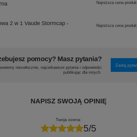
Najniższa cena produk
rna
owa 2 w 1 Vaude Stormcap -
Najniższa cena produk
zebujesz pomocy? Masz pytania?
Zadaj pyta
powiemy niezwłocznie, najciekawsze pytania i odpowiedzi
publikując dla innych.
NAPISZ SWOJĄ OPINIĘ
Twoja ocena:
5/5