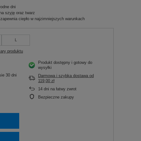
łodne dni
na szyję oraz twarz
yi zapewnia ciepło w najzimniejszych warunkach
L
ary produktu
Produkt dostępny i gotowy do
wysyłki
ie 30 dni
Darmowa i szybka dostawa
od
119,00 zł
14
dni na łatwy zwrot
Bezpieczne zakupy