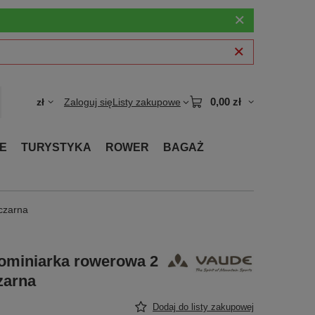
0,00 zł
zł
Zaloguj się
Listy zakupowe
E
TURYSTYKA
ROWER
BAGAŻ
czarna
kominiarka rowerowa 2
zarna
Dodaj do listy zakupowej