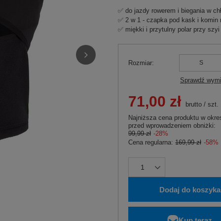
✅ do jazdy rowerem i biegania w ch
✅ 2 w 1 - czapka pod kask i komin 
✅ miękki i przytulny polar przy sz
Rozmiar
S
Sprawdź wymi
71,00 zł
brutto
/
szt.
Najniższa cena produktu w okres
przed wprowadzeniem obniżki:
99,99 zł
-28%
Cena regularna:
169,99 zł
-58%
Dodaj do koszyka