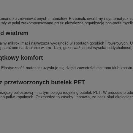
ykonane ze zrównoważonych materiałów. Przeanalizowaliśmy i systematyczni
ostały w pełni zrekompensowane przez niezależną organizację non-profit mycli
ed wiatrem
lny mikroklimat i najwyższą wydajność w sportach górskich i rowerowych. U
ej narażone na działanie wiatru. Tam, gdzie ważna jest wysoka oddychalność
jątkowy komfort
lastyczność materiału uzyskuje się dzięki zawartości elastanu i/lub konstr
 z przetworzonych butelek PET
ci przędzę poliestrową – na tym polega recykling butelek PET. W procesie p
h paliw kopalnych. Oszczędza to zasoby i sprawia, że ​​nasz ślad ekologiczny