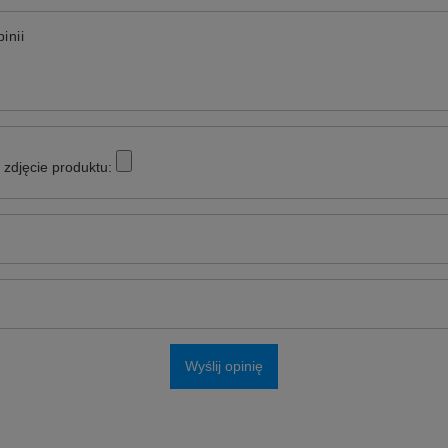
inii
zdjęcie produktu:
Wyślij opinię