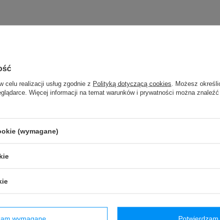
ość
w celu realizacji usług zgodnie z
Polityką dotyczącą cookies
. Możesz określi
eglądarce. Więcej informacji na temat warunków i prywatności można znaleźć
Marka
VAUDE
zialny za ten produkt na terenie UE
Red Bird GmbH
Więcej
cookie (wymagane)
Symbol
42877010
Seria
Vaude - Warm
kie
Gwarancja
2 lata gwarancji
kie
otu na terenie UE przed 13.12.2024
TAK
Elastyczność
TAK
Wiatroszczelność
TAK
dzam wymagane
Potwierdzam 