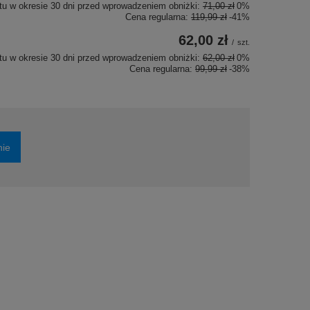
tu w okresie 30 dni przed wprowadzeniem obniżki:
71,00 zł
0%
Cena regularna:
119,99 zł
-41%
62,00 zł
/
szt.
tu w okresie 30 dni przed wprowadzeniem obniżki:
62,00 zł
0%
Cena regularna:
99,99 zł
-38%
nie