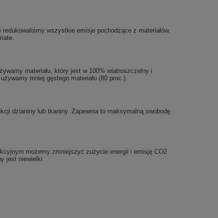
e redukowaliśmy wszystkie emisje pochodzące z materiałów,
mate.
żywamy materiału, który jest w 100% wiatroszczelny i
, używamy mniej gęstego materiału (80 proc.)
ukcji dzianiny lub tkaniny. Zapewnia to maksymalną swobodę
rodukcyjnym możemy zmniejszyć zużycie energii i emisję CO2
 jest niewielki.