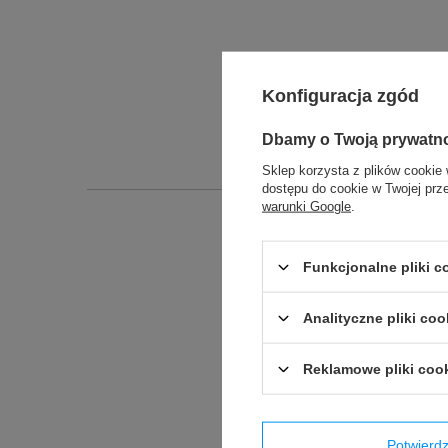
Konfiguracja zgód
Dbamy o Twoją prywatn
Sklep korzysta z plików cookie 
dostępu do cookie w Twojej prz
warunki Google
.
Podmiot odpowied
Funkcjonalne pliki 
Analityczne pliki coo
Reklamowe pliki coo
Produkt wprowadzony do obr
Potwier