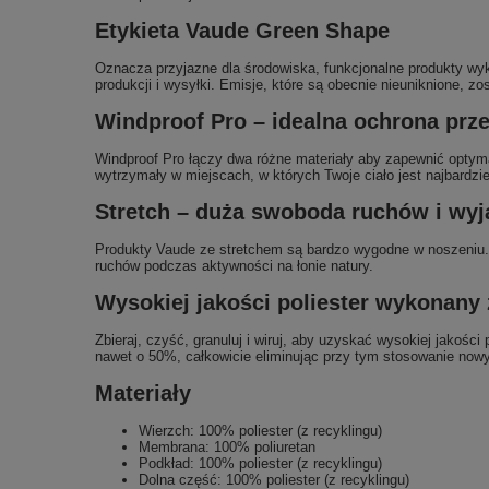
Etykieta Vaude Green Shape
Oznacza przyjazne dla środowiska, funkcjonalne produkty w
produkcji i wysyłki. Emisje, które są obecnie nieuniknione, z
Windproof Pro – idealna ochrona prz
Windproof Pro łączy dwa różne materiały aby zapewnić optyma
wytrzymały w miejscach, w których Twoje ciało jest najbardzi
Stretch – duża swoboda ruchów i wy
Produkty Vaude ze stretchem są bardzo wygodne w noszeniu. E
ruchów podczas aktywności na łonie natury.
Wysokiej jakości poliester wykonany
Zbieraj, czyść, granuluj i wiruj, aby uzyskać wysokiej jakoś
nawet o 50%, całkowicie eliminując przy tym stosowanie nowyc
Materiały
Wierzch: 100% poliester (z recyklingu)
Membrana: 100% poliuretan
Podkład: 100% poliester (z recyklingu)
Dolna część: 100% poliester (z recyklingu)