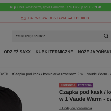
Kupuj bez kosztów wysyłki! Darmowe DPD Pickup od 119 zł 🚚
DARMOWA DOSTAWA
od 119,00 zł
ODZIEŻ SAXX
KUBKI TERMICZNE
NOŻE JAPOŃSKI
DATKI
Czapka pod kask / kominiarka rowerowa 2 w 1 Vaude Warm - 
PROMOCJA
PRZECENA
Czapka pod kask / 
w 1 Vaude Warm - c
+ Dodaj do porównania