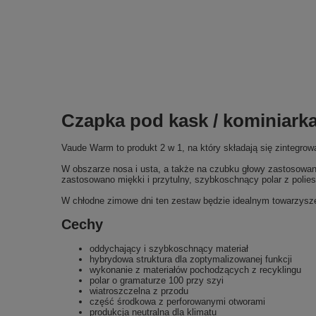
Czapka pod kask / kominiar
Vaude Warm to produkt 2 w 1, na który składają się zintegro
W obszarze nosa i usta, a także na czubku głowy zastosowano 
zastosowano miękki i przytulny, szybkoschnący polar z polies
W chłodne zimowe dni ten zestaw będzie idealnym towarzysze
Cechy
oddychający i szybkoschnący materiał
hybrydowa struktura dla zoptymalizowanej funkcji
wykonanie z materiałów pochodzących z recyklingu
polar o gramaturze 100 przy szyi
wiatroszczelna z przodu
część środkowa z perforowanymi otworami
produkcja neutralna dla klimatu