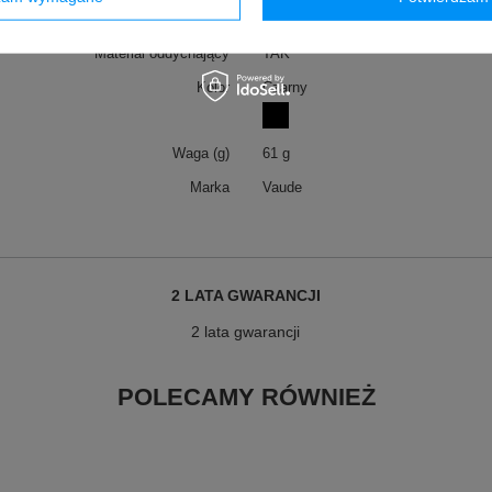
Materiał szybkoschnący
TAK
Materiał oddychający
TAK
Kolor
Czarny
Waga (g)
61 g
Marka
Vaude
2 LATA GWARANCJI
2 lata gwarancji
POLECAMY RÓWNIEŻ