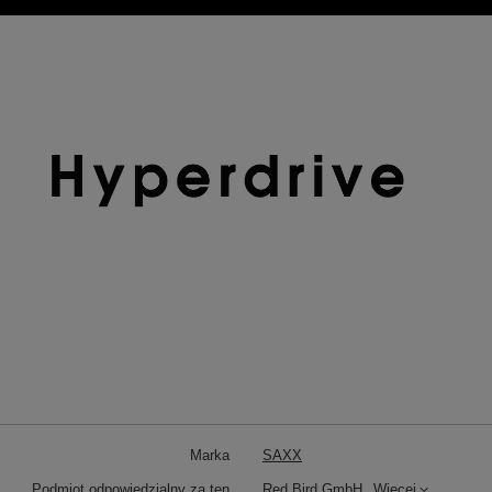
Marka
SAXX
Podmiot odpowiedzialny za ten
Red Bird GmbH
Więcej