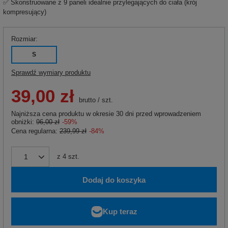
✅ Skonstruowane z 9 paneli idealnie przylegających do ciała (krój
kompresujący)
Rozmiar
S
Sprawdź wymiary produktu
39,00 zł
brutto
/
szt.
Najniższa cena produktu w okresie 30 dni przed wprowadzeniem
obniżki:
96,00 zł
-59%
Cena regularna:
239,99 zł
-84%
z
4
szt.
Dodaj do koszyka