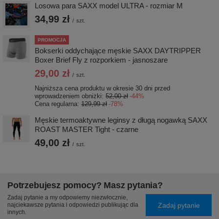
Losowa para SAXX model ULTRA - rozmiar M
34,99 zł
/
szt.
PROMOCJA
Bokserki oddychające męskie SAXX DAYTRIPPER
Boxer Brief Fly z rozporkiem - jasnoszare
29,00 zł
/
szt.
Najniższa cena produktu w okresie 30 dni przed
wprowadzeniem obniżki:
52,00 zł
-44%
Cena regularna:
129,99 zł
-78%
Męskie termoaktywne leginsy z długą nogawką SAXX
ROAST MASTER Tight - czarne
49,00 zł
/
szt.
Potrzebujesz pomocy? Masz pytania?
Zadaj pytanie a my odpowiemy niezwłocznie,
Zadaj pytanie
najciekawsze pytania i odpowiedzi publikując dla
innych.