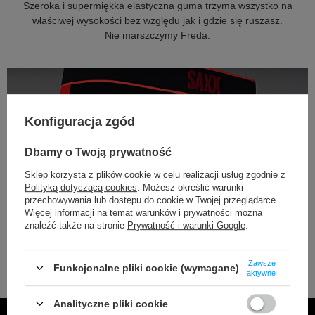
Szeroka i supermiękka elastyczna guma trzyma wszystko na
właściwej wysokości bez względu jak i gdzie się ruszasz.
Nie marszczymy Freda.
Konfiguracja zgód
Dbamy o Twoją prywatność
Sklep korzysta z plików cookie w celu realizacji usług zgodnie z
Polityką dotyczącą cookies
. Możesz określić warunki
przechowywania lub dostępu do cookie w Twojej przeglądarce.
Więcej informacji na temat warunków i prywatności można
znaleźć także na stronie
Prywatność i warunki Google
.
Zawsze
Funkcjonalne pliki cookie (wymagane)
aktywne
Analityczne pliki cookie