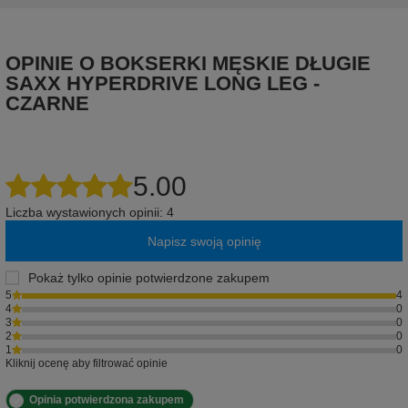
OPINIE O BOKSERKI MĘSKIE DŁUGIE
SAXX HYPERDRIVE LONG LEG -
CZARNE
5.00
Liczba wystawionych opinii: 4
Napisz swoją opinię
Pokaż tylko opinie potwierdzone zakupem
5
4
4
0
3
0
2
0
1
0
Kliknij ocenę aby filtrować opinie
Opinia potwierdzona zakupem