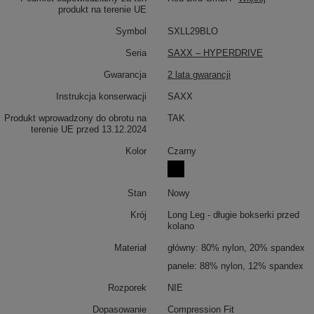
produkt na terenie UE
Symbol
SXLL29BLO
Seria
SAXX – HYPERDRIVE
Gwarancja
2 lata gwarancji
Instrukcja konserwacji
SAXX
Produkt wprowadzony do obrotu na
TAK
terenie UE przed 13.12.2024
Kolor
Czarny
Stan
Nowy
Krój
Long Leg - długie bokserki przed
kolano
Materiał
główny: 80% nylon, 20% spandex
panele: 88% nylon, 12% spandex
Rozporek
NIE
Dopasowanie
Compression Fit