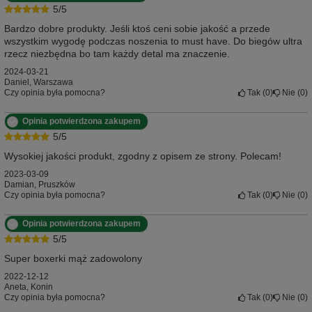
5/5
Bardzo dobre produkty. Jeśli ktoś ceni sobie jakość a przede
wszystkim wygodę podczas noszenia to must have. Do biegów ultra
rzecz niezbędna bo tam każdy detal ma znaczenie.
2024-03-21
Daniel, Warszawa
Czy opinia była pomocna?
Tak
0
Nie
0
Opinia potwierdzona zakupem
5/5
Wysokiej jakości produkt, zgodny z opisem ze strony. Polecam!
2023-03-09
Damian, Pruszków
Czy opinia była pomocna?
Tak
0
Nie
0
Opinia potwierdzona zakupem
5/5
Super boxerki mąż zadowolony
2022-12-12
Aneta, Konin
Czy opinia była pomocna?
Tak
0
Nie
0