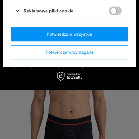
Reklamowe pliki cookie
COMPRESSION FIT
Bokserki o kroju Compression Fit to perfekcyjne
Potwierdzam wszystkie
dopasowanie do ciała, gwarantujące idealną
zgodność podczas intensywnego treningu. Ich ścisły
krój zapewnia nie tylko doskonałe dopasowanie, ale
Potwierdzam wymagane
także swobodę ruchów, co sprawia, że są idealnym
wyborem podczas aktywności fizycznej.