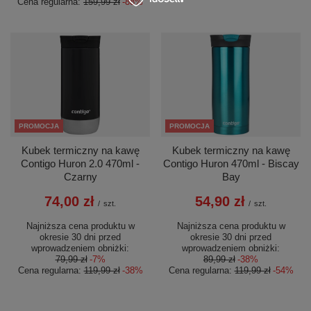
Cena regularna:
159,99 zł
-88%
PROMOCJA
PROMOCJA
Kubek termiczny na kawę
Kubek termiczny na kawę
Contigo Huron 2.0 470ml -
Contigo Huron 470ml - Biscay
Czarny
Bay
74,00 zł
54,90 zł
/
szt.
/
szt.
Najniższa cena produktu w
Najniższa cena produktu w
okresie 30 dni przed
okresie 30 dni przed
wprowadzeniem obniżki:
wprowadzeniem obniżki:
79,99 zł
-7%
89,99 zł
-38%
Cena regularna:
119,99 zł
-38%
Cena regularna:
119,99 zł
-54%