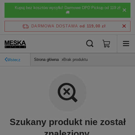
Kupuj bez kosztów wysyłki! Darmowe DPD Pickup od 119 zł
🚚
DARMOWA DOSTAWA
od 119,00 zł
Strona główna
Brak produktu
Wstecz
Szukany produkt nie został
znaleziony.