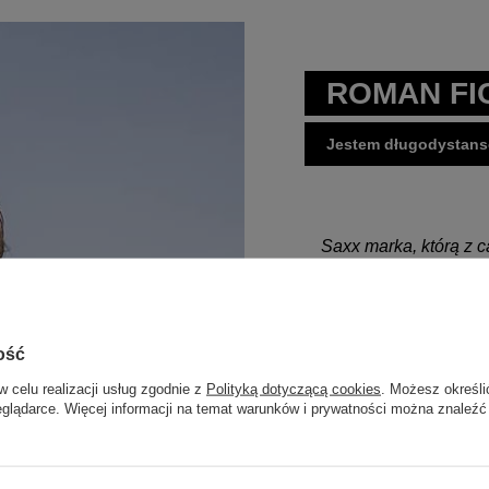
ROMAN FI
Jestem długodystans
Saxx marka, którą z 
sportowcom i podróżn
km biegnąc po Karpat
miałem ani razu prob
ość
sztuk ze sobą. Biega
w celu realizacji usług zgodnie z
Polityką dotyczącą cookies
. Możesz określi
je na sobie. Po myciu
eglądarce. Więcej informacji na temat warunków i prywatności można znaleźć
wyschnięciu ubierał
bo o nich mowa nie ty