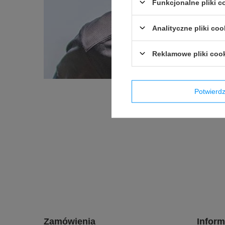
Funkcjonalne pliki 
Analityczne pliki coo
Reklamowe pliki coo
Potwier
Zamówienia
Inform