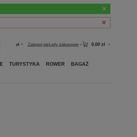
0,00 zł
zł
Zaloguj się
Listy zakupowe
E
TURYSTYKA
ROWER
BAGAŻ