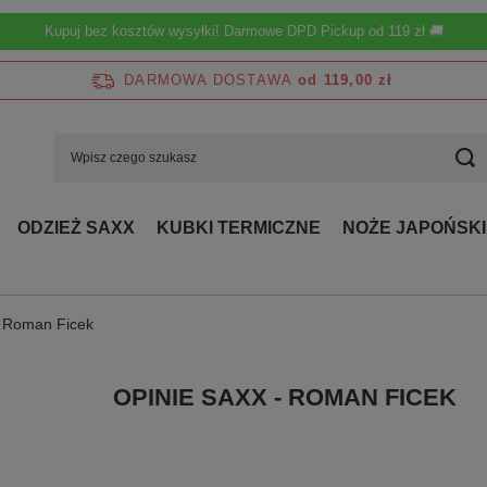
Kupuj bez kosztów wysyłki! Darmowe DPD Pickup od 119 zł 🚚
DARMOWA DOSTAWA
od 119,00 zł
ODZIEŻ SAXX
KUBKI TERMICZNE
NOŻE JAPOŃSKI
- Roman Ficek
OPINIE SAXX - ROMAN FICEK