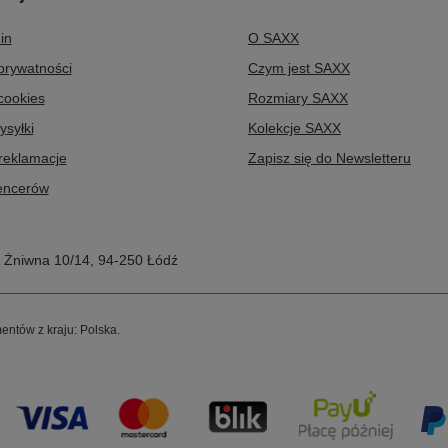
in
O SAXX
 prywatności
Czym jest SAXX
 cookies
Rozmiary SAXX
ysyłki
Kolekcje SAXX
 reklamacje
Zapisz się do Newsletteru
uencerów
,
Żniwna 10/14
,
94-250
Łódź
entów z kraju:
Polska
.