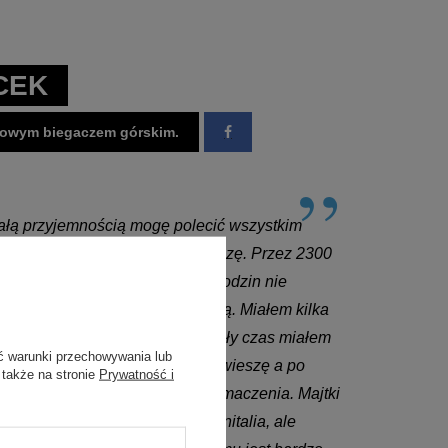
CEK
owym biegaczem górskim.
całą przyjemnością mogę polecić wszystkim
ikom! Dlaczego? Już się tłumaczę. Przez 2300
ach w słońcu, deszczu, po 15 godzin nie
lemu z otarciami bądź niewygodą. Miałem kilka
łem w nich spałem, myłem się cały czas miałem
ć warunki przechowywania lub
 wystarczyło, że je wykręcę i powieszę a po
 także na stronie
Prywatność i
em powrotem bez żadnego zniesmaczenia. Majtki
lko mają specjalny worek na genitalia, ale