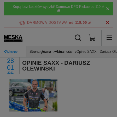
Kupuj bez kosztów wysyłki! Darmowe DPD Pickup od 119 zł
🚚
DARMOWA DOSTAWA
od 119,00 zł
Strona główna
Aktualności
Opinie SAXX - Dariusz Ol
Wstecz
28
OPINIE SAXX - DARIUSZ
01
OLEWIŃSKI
2021