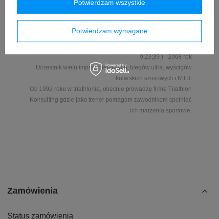
Potwierdzam wszystkie
1996 rok.
Uczestnik Mistrzostw Świata Policjantów w Abu Dhabi ZEA -
2000 rok
Potwierdzam wymagane
10 miejsce w Pucharze Polski w Triathlonie w roku 2004.
Uczestnik Mistrzostw Europy w IronMan we Frankfurcie (
9:23;39 ) - 2008 rok
Uczestnik wielu imprez biegowych, biegów ultra, wyścigów
kolarskich szosowych i MTB.
Od 1992 roku w triathlonie, obecnie prowadzę firmę Triathlon
Konsulting gdzie jako trener pomagam zawodnikom spełniać
ich marzenia sportowe.
Zamówienia
Status zamówienia