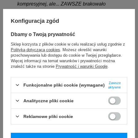
kompresyjnej, ale... ZAWSZE brakowało
rozwiązania z bielizną. Obtarcia w pachwinach
Konfiguracja zgód
albo tysiąc razy na treningu poprawianie
majtek, myślę że każdy z Nas to zna. W końcu,
Dbamy o Twoją prywatność
znalazłem rozwiązanie, a raczej SAXX
Sklep korzysta z plików cookie w celu realizacji usług zgodnie z
znalazło mnie. Bielizna SAXX idealnie
Polityką dotyczącą cookies
. Możesz określić warunki
przechowywania lub dostępu do cookie w Twojej przeglądarce.
dopasowuje się do ciała nie tylko podczas
Więcej informacji na temat warunków i prywatności można
wyczerpujących treningów, ale również
znaleźć także na stronie
Prywatność i warunki Google
.
doskonale sprawdza się w życiu codziennym.
No i nie mogę nie wspomnieć, że podobają się
Zawsze
Funkcjonalne pliki cookie (wymagane)
aktywne
również mojej żonie :-) Z czystym sumieniem
polecam wszystkim zawodnikom bieliznę
Analityczne pliki cookie
SAXX.
Reklamowe pliki cookie
Dariusz Olewiński
Brązowy medalista Mistrzostw Polski Juniorów w sprincie -