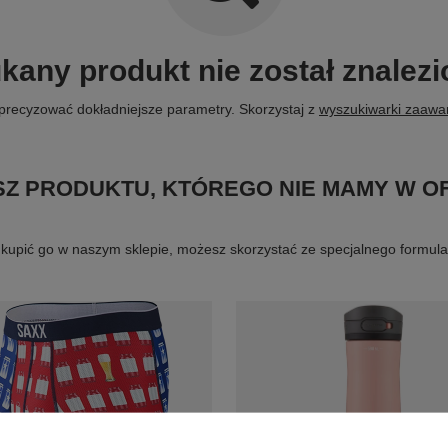
kany produkt nie został znalezi
precyzować dokładniejsze parametry. Skorzystaj z
wyszukiwarki zaaw
Z PRODUKTU, KTÓREGO NIE MAMY W O
byś kupić go w naszym sklepie, możesz skorzystać ze specjalnego formu