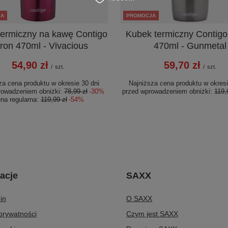
JA
PROMOCJA
termiczny na kawę Contigo
Kubek termiczny Contigo
ron 470ml - Vivacious
470ml - Gunmetal
54,90 zł
59,70 zł
/
szt.
/
szt.
za cena produktu w okresie 30 dni
Najniższa cena produktu w okresi
rowadzeniem obniżki:
78,99 zł
-30%
przed wprowadzeniem obniżki:
119,
na regularna:
119,99 zł
-54%
acje
SAXX
in
O SAXX
 prywatności
Czym jest SAXX