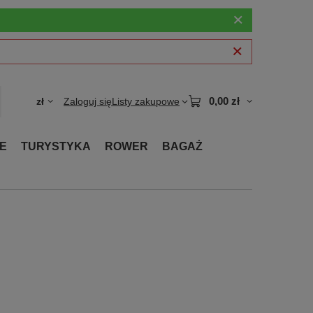
0,00 zł
zł
Zaloguj się
Listy zakupowe
E
TURYSTYKA
ROWER
BAGAŻ