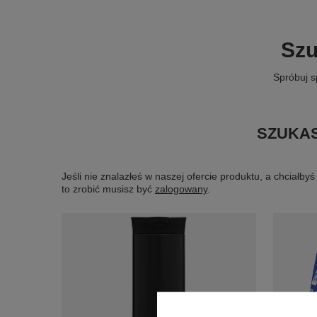
Szu
Spróbuj s
SZUKAS
Jeśli nie znalazłeś w naszej ofercie produktu, a chciał
to zrobić musisz być
zalogowany
.