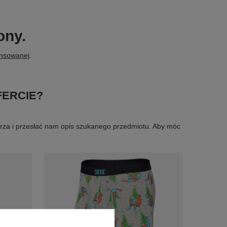
ony.
ansowanej
.
FERCIE?
larza i przesłać nam opis szukanego przedmiotu. Aby móc