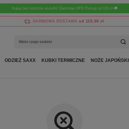
Kupuj bez kosztów wysyłki! Darmowe DPD Pickup od 119 zł 🚚
DARMOWA DOSTAWA
od 119,00 zł
ODZIEŻ SAXX
KUBKI TERMICZNE
NOŻE JAPOŃSKI