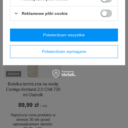
Najniższa cena produktu w
okresie 30 dni przed
Reklamowe pliki cookie
wprowadzeniem obniżki:
89,99 zł
0%
Cena regularna:
119,99 zł
-25%
Potwierdzam wszystkie
Potwierdzam wymagane
OKAZJA
Butelka termiczna na wodę
Contigo Ashland 2.0 Chill 720
ml Oatmilk
89,99 zł
/
szt.
Najniższa cena produktu w
okresie 30 dni przed
wprowadzeniem obniżki: