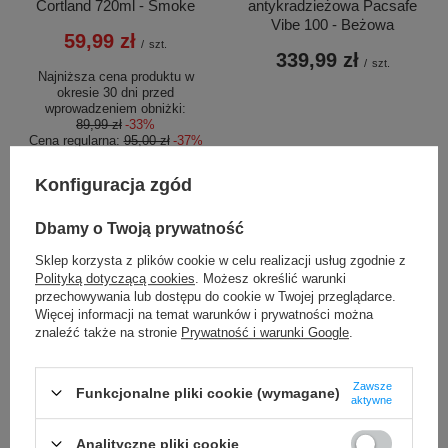
Cortland 720ml - Smoke
antykradzieżowa Pacsafe
Vibe 100 - Beżowa
59,99 zł
/
szt.
339,99 zł
/
szt.
Najniższa cena produktu w
okresie 30 dni przed
wprowadzeniem obniżki:
89,99 zł
-33%
Cena regularna:
95,00 zł
-37%
Konfiguracja zgód
Dbamy o Twoją prywatność
Sklep korzysta z plików cookie w celu realizacji usług zgodnie z
Polityką dotyczącą cookies
. Możesz określić warunki
przechowywania lub dostępu do cookie w Twojej przeglądarce.
Więcej informacji na temat warunków i prywatności można
OKAZJA
znaleźć także na stronie
Prywatność i warunki Google
.
Saszetka nerka
Butelka termiczna na wodę
antykradzieżowa Pacsafe
Contigo Ashland 2.0 Chill 720
Zawsze
Vibe 100 - Szara
ml Violet
Funkcjonalne pliki cookie (wymagane)
aktywne
339,99 zł
89,99 zł
/
szt.
/
szt.
Analityczne pliki cookie