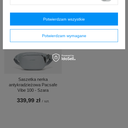
/
szt.
Najniższa cena produktu w
okresie 30 dni przed
wprowadzeniem obniżki:
119,99 zł
-41%
Potwierdzam wszystkie
Potwierdzam wymagane
Saszetka nerka
antykradzieżowa Pacsafe
Vibe 100 - Szara
339,99 zł
/
szt.