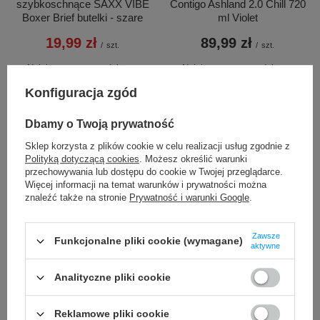
szybkoschnące SAXX VIBE
Contigo Ashland 2.0 Chill 720
Boxer Brief butelki - szare
ml Violet
19,99 zł
89,99 zł
/
szt.
/
szt.
Najniższa cena produktu w
Najniższa cena produktu w
okresie 30 dni przed
okresie 30 dni przed
Konfiguracja zgód
wprowadzeniem obniżki:
wprowadzeniem obniżki:
29,99 zł
-33%
89,99 zł
0%
Cena regularna:
159,99 zł
-88%
Cena regularna:
119,99 zł
-25%
Dbamy o Twoją prywatność
Sklep korzysta z plików cookie w celu realizacji usług zgodnie z
Polityką dotyczącą cookies
. Możesz określić warunki
przechowywania lub dostępu do cookie w Twojej przeglądarce.
Więcej informacji na temat warunków i prywatności można
znaleźć także na stronie
Prywatność i warunki Google
.
Zawsze
Funkcjonalne pliki cookie (wymagane)
PROMOCJA
aktywne
Kubek termiczny Contigo
Saszetka nerka
Analityczne pliki cookie
Byron 470ml - Deep Blue
antykradzieżowa Pacsafe
Vibe 100 - Beżowa
69,99 zł
/
szt.
Reklamowe pliki cookie
339,99 zł