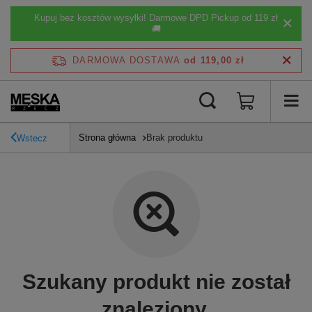
Kupuj bez kosztów wysyłki! Darmowe DPD Pickup od 119 zł
🚚
DARMOWA DOSTAWA
od 119,00 zł
Strona główna
Brak produktu
Wstecz
Szukany produkt nie został
znaleziony.