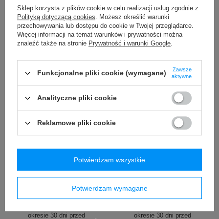
/
szt.
99,00 zł
Sklep korzysta z plików cookie w celu realizacji usług zgodnie z
/
szt.
Najniższa cena produktu w
Polityką dotyczącą cookies
. Możesz określić warunki
okresie 30 dni przed
przechowywania lub dostępu do cookie w Twojej przeglądarce.
Najniższa cena produktu w
wprowadzeniem obniżki:
okresie 30 dni przed
Więcej informacji na temat warunków i prywatności można
119,99 zł
-50%
wprowadzeniem obniżki:
znaleźć także na stronie
Prywatność i warunki Google
.
129,99 zł
-23%
Zawsze
Funkcjonalne pliki cookie (wymagane)
aktywne
Analityczne pliki cookie
Reklamowe pliki cookie
PROMOCJA
PROMOCJA
Kubek termiczny na kawę
Kubek termiczny Contigo
Potwierdzam wszystkie
Contigo Huron 470ml -
West Loop Mini 300ml -
Vivacious
czarny metalik
Potwierdzam wymagane
54,90 zł
99,99 zł
/
szt.
/
szt.
Najniższa cena produktu w
Najniższa cena produktu w
okresie 30 dni przed
okresie 30 dni przed