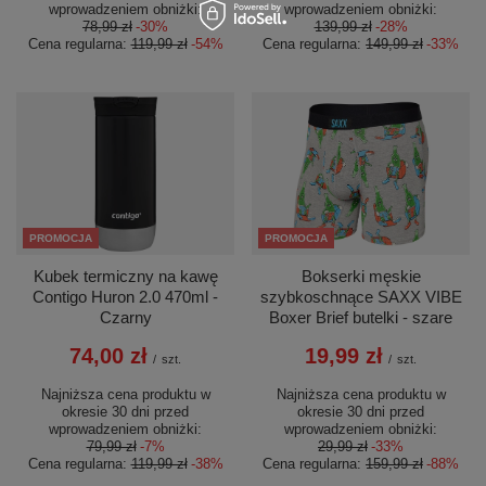
wprowadzeniem obniżki:
wprowadzeniem obniżki:
78,99 zł
-30%
139,99 zł
-28%
Cena regularna:
119,99 zł
-54%
Cena regularna:
149,99 zł
-33%
PROMOCJA
PROMOCJA
Kubek termiczny na kawę
Bokserki męskie
Contigo Huron 2.0 470ml -
szybkoschnące SAXX VIBE
Czarny
Boxer Brief butelki - szare
74,00 zł
19,99 zł
/
szt.
/
szt.
Najniższa cena produktu w
Najniższa cena produktu w
okresie 30 dni przed
okresie 30 dni przed
wprowadzeniem obniżki:
wprowadzeniem obniżki:
79,99 zł
-7%
29,99 zł
-33%
Cena regularna:
119,99 zł
-38%
Cena regularna:
159,99 zł
-88%