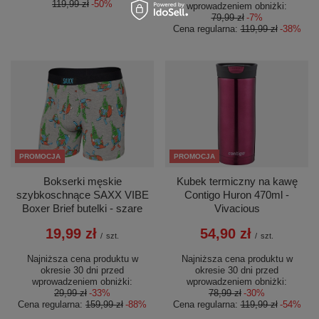
119,99 zł
-50%
wprowadzeniem obniżki:
79,99 zł
-7%
Cena regularna:
119,99 zł
-38%
PROMOCJA
PROMOCJA
Bokserki męskie
Kubek termiczny na kawę
szybkoschnące SAXX VIBE
Contigo Huron 470ml -
Boxer Brief butelki - szare
Vivacious
19,99 zł
54,90 zł
/
szt.
/
szt.
Najniższa cena produktu w
Najniższa cena produktu w
okresie 30 dni przed
okresie 30 dni przed
wprowadzeniem obniżki:
wprowadzeniem obniżki:
29,99 zł
-33%
78,99 zł
-30%
Cena regularna:
159,99 zł
-88%
Cena regularna:
119,99 zł
-54%