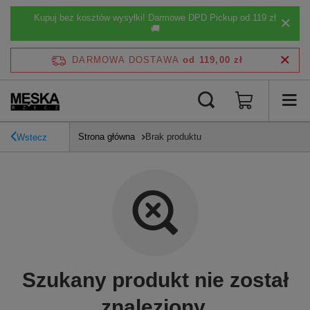
Kupuj bez kosztów wysyłki! Darmowe DPD Pickup od 119 zł
🚚
DARMOWA DOSTAWA
od 119,00 zł
Strona główna
Brak produktu
Wstecz
Szukany produkt nie został
znaleziony.