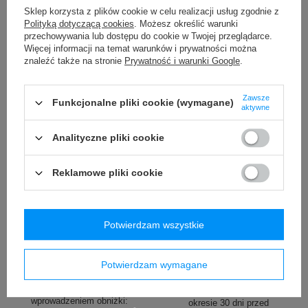
99,00 zł
339,99 zł
Sklep korzysta z plików cookie w celu realizacji usług zgodnie z
/
szt.
/
szt.
Polityką dotyczącą cookies
. Możesz określić warunki
przechowywania lub dostępu do cookie w Twojej przeglądarce.
Najniższa cena produktu w
okresie 30 dni przed
Więcej informacji na temat warunków i prywatności można
wprowadzeniem obniżki:
znaleźć także na stronie
Prywatność i warunki Google
.
129,99 zł
-23%
Zawsze
Funkcjonalne pliki cookie (wymagane)
aktywne
Analityczne pliki cookie
Reklamowe pliki cookie
PROMOCJA
PROMOCJA
Kubek termiczny Contigo
Kubek termiczny na kawę
Potwierdzam wszystkie
Byron 470ml - Gunmetal
Contigo Huron 2.0 470ml -
Czarny
59,70 zł
/
szt.
Potwierdzam wymagane
74,00 zł
/
szt.
Najniższa cena produktu w
okresie 30 dni przed
Najniższa cena produktu w
wprowadzeniem obniżki:
okresie 30 dni przed