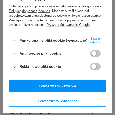
/
szt.
/
szt.
Sklep korzysta z plików cookie w celu realizacji usług zgodnie z
Najniższa cena produktu w
Polityką dotyczącą cookies
. Możesz określić warunki
okresie 30 dni przed
przechowywania lub dostępu do cookie w Twojej przeglądarce.
wprowadzeniem obniżki:
Więcej informacji na temat warunków i prywatności można
79,99 zł
-7%
znaleźć także na stronie
Prywatność i warunki Google
.
Cena regularna:
119,99 zł
-38%
Zawsze
Funkcjonalne pliki cookie (wymagane)
aktywne
Analityczne pliki cookie
Reklamowe pliki cookie
PROMOCJA
PROMOCJA
Bokserki męskie sportowe
Butelka termiczna na wodę
SAXX VOLT Boxer Brief
Contigo Ashland Chill 590ml
Potwierdzam wszystkie
amerykański pilsner –
Matte Black
czerwone
99,00 zł
/
szt.
Potwierdzam wymagane
19,99 zł
/
szt.
Najniższa cena produktu w
okresie 30 dni przed
Najniższa cena produktu w