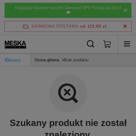
Kupuj bez kosztów wysyłki! Darmowe DPD Pickup od 119 zł
🚚
DARMOWA DOSTAWA
od 119,00 zł
Strona główna
Brak produktu
Wstecz
Szukany produkt nie został
znaleziony.