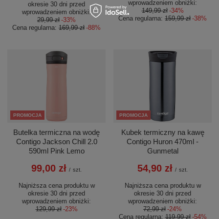
wprowadzeniem obniżki:
okresie 30 dni przed
149,99 zł
-34%
wprowadzeniem obniżki:
Cena regularna:
159,99 zł
-38%
29,99 zł
-33%
Cena regularna:
169,99 zł
-88%
PROMOCJA
PROMOCJA
Butelka termiczna na wodę
Kubek termiczny na kawę
Contigo Jackson Chill 2.0
Contigo Huron 470ml -
590ml Pink Lemo
Gunmetal
99,00 zł
54,90 zł
/
szt.
/
szt.
Najniższa cena produktu w
Najniższa cena produktu w
okresie 30 dni przed
okresie 30 dni przed
wprowadzeniem obniżki:
wprowadzeniem obniżki:
129,99 zł
-23%
72,99 zł
-24%
Cena regularna:
119,99 zł
-54%