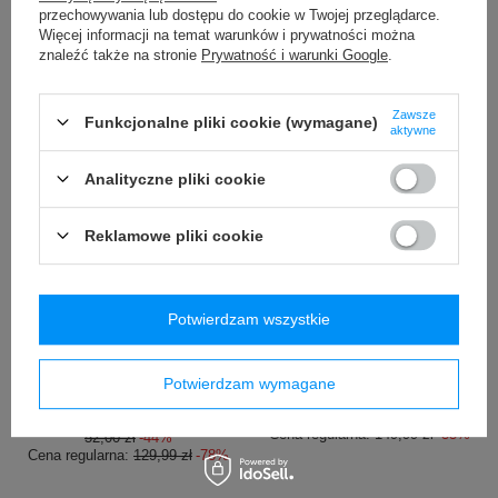
Cena regularna:
149,99 zł
-33%
przechowywania lub dostępu do cookie w Twojej przeglądarce.
Więcej informacji na temat warunków i prywatności można
znaleźć także na stronie
Prywatność i warunki Google
.
Zawsze
Funkcjonalne pliki cookie (wymagane)
aktywne
Analityczne pliki cookie
PROMOCJA
PROMOCJA
Reklamowe pliki cookie
Bokserki oddychające męskie
Kubek termiczny Contigo
SAXX DAYTRIPPER Boxer
West Loop Mini 300ml -
Brief Fly z rozporkiem
niebieski metalik
kamuflaż - czarne
Potwierdzam wszystkie
97,00 zł
/
szt.
29,00 zł
/
szt.
Najniższa cena produktu w
okresie 30 dni przed
Potwierdzam wymagane
Najniższa cena produktu w
wprowadzeniem obniżki:
okresie 30 dni przed
139,99 zł
-30%
wprowadzeniem obniżki:
Cena regularna:
149,99 zł
-35%
52,00 zł
-44%
Cena regularna:
129,99 zł
-78%