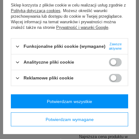
99,99 zł
54,90 zł
Sklep korzysta z plików cookie w celu realizacji usług zgodnie z
/
szt.
/
szt.
Polityką dotyczącą cookies
. Możesz określić warunki
przechowywania lub dostępu do cookie w Twojej przeglądarce.
Najniższa cena produktu w
Najniższa cena produktu w
okresie 30 dni przed
okresie 30 dni przed
Więcej informacji na temat warunków i prywatności można
wprowadzeniem obniżki:
wprowadzeniem obniżki:
znaleźć także na stronie
Prywatność i warunki Google
.
139,99 zł
-28%
72,99 zł
-24%
Cena regularna:
149,99 zł
-33%
Cena regularna:
119,99 zł
-54%
Zawsze
Funkcjonalne pliki cookie (wymagane)
aktywne
Analityczne pliki cookie
Reklamowe pliki cookie
PROMOCJA
Potwierdzam wszystkie
Saszetka nerka
Butelka termiczna na wodę
antykradzieżowa Pacsafe
Contigo Jackson Chill 2.0
Vibe 100 - Szara
590ml Pink Lemo
Potwierdzam wymagane
339,99 zł
99,00 zł
/
szt.
/
szt.
Najniższa cena produktu w