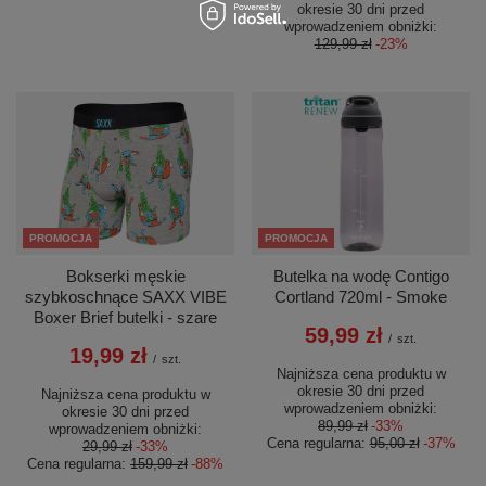
okresie 30 dni przed
wprowadzeniem obniżki:
129,99 zł
-23%
PROMOCJA
PROMOCJA
Bokserki męskie
Butelka na wodę Contigo
szybkoschnące SAXX VIBE
Cortland 720ml - Smoke
Boxer Brief butelki - szare
59,99 zł
/
szt.
19,99 zł
/
szt.
Najniższa cena produktu w
okresie 30 dni przed
Najniższa cena produktu w
wprowadzeniem obniżki:
okresie 30 dni przed
89,99 zł
-33%
wprowadzeniem obniżki:
Cena regularna:
95,00 zł
-37%
29,99 zł
-33%
Cena regularna:
159,99 zł
-88%