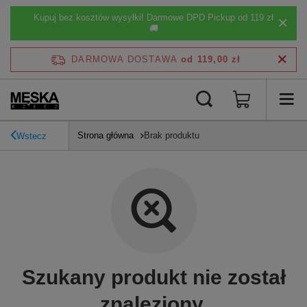
Kupuj bez kosztów wysyłki! Darmowe DPD Pickup od 119 zł
🚚
DARMOWA DOSTAWA
od 119,00 zł
Strona główna
Brak produktu
Wstecz
Szukany produkt nie został
znaleziony.