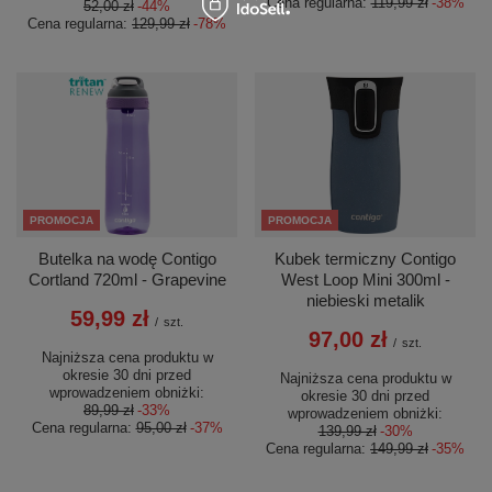
Cena regularna:
119,99 zł
-38%
52,00 zł
-44%
Cena regularna:
129,99 zł
-78%
PROMOCJA
PROMOCJA
Butelka na wodę Contigo
Kubek termiczny Contigo
Cortland 720ml - Grapevine
West Loop Mini 300ml -
niebieski metalik
59,99 zł
/
szt.
97,00 zł
/
szt.
Najniższa cena produktu w
okresie 30 dni przed
Najniższa cena produktu w
wprowadzeniem obniżki:
okresie 30 dni przed
89,99 zł
-33%
wprowadzeniem obniżki:
Cena regularna:
95,00 zł
-37%
139,99 zł
-30%
Cena regularna:
149,99 zł
-35%