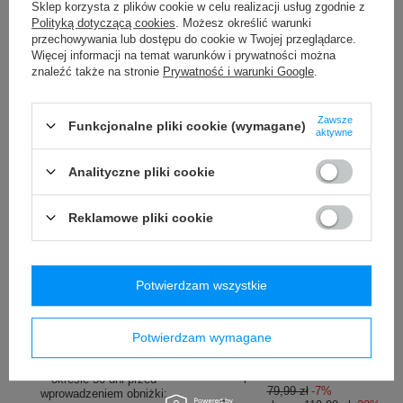
/
szt.
Sklep korzysta z plików cookie w celu realizacji usług zgodnie z
Najniższa cena produktu w
Polityką dotyczącą cookies
. Możesz określić warunki
okresie 30 dni przed
przechowywania lub dostępu do cookie w Twojej przeglądarce.
wprowadzeniem obniżki:
Więcej informacji na temat warunków i prywatności można
119,99 zł
-50%
znaleźć także na stronie
Prywatność i warunki Google
.
Zawsze
Funkcjonalne pliki cookie (wymagane)
aktywne
Analityczne pliki cookie
Reklamowe pliki cookie
PROMOCJA
PROMOCJA
Bokserki oddychające męskie
Kubek termiczny na kawę
SAXX DAYTRIPPER Boxer
Contigo Huron 2.0 470ml -
Brief Fly z rozporkiem
Czarny
Potwierdzam wszystkie
kamuflaż - czarne
74,00 zł
/
szt.
29,00 zł
/
szt.
Potwierdzam wymagane
Najniższa cena produktu w
okresie 30 dni przed
Najniższa cena produktu w
wprowadzeniem obniżki:
okresie 30 dni przed
79,99 zł
-7%
wprowadzeniem obniżki: